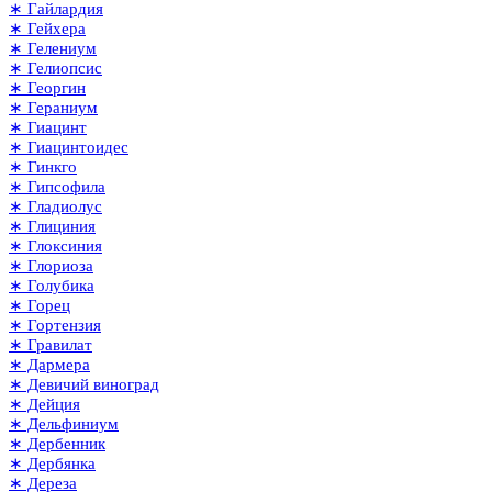
∗ Гайлардия
∗ Гейхера
∗ Гелениум
∗ Гелиопсис
∗ Георгин
∗ Гераниум
∗ Гиацинт
∗ Гиацинтоидес
∗ Гинкго
∗ Гипсофила
∗ Гладиолус
∗ Глициния
∗ Глоксиния
∗ Глориоза
∗ Голубика
∗ Горец
∗ Гортензия
∗ Гравилат
∗ Дармера
∗ Девичий виноград
∗ Дейция
∗ Дельфиниум
∗ Дербенник
∗ Дербянка
∗ Дереза