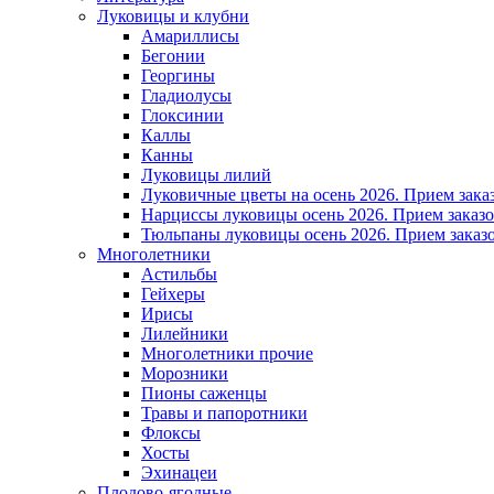
Луковицы и клубни
Амариллисы
Бегонии
Георгины
Гладиолусы
Глоксинии
Каллы
Канны
Луковицы лилий
Луковичные цветы на осень 2026. Прием зака
Нарциссы луковицы осень 2026. Прием заказо
Тюльпаны луковицы осень 2026. Прием заказо
Многолетники
Астильбы
Гейхеры
Ирисы
Лилейники
Многолетники прочие
Морозники
Пионы саженцы
Травы и папоротники
Флоксы
Хосты
Эхинацеи
Плодово-ягодные