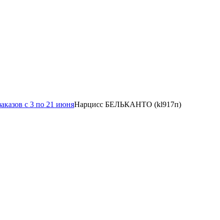
аказов с 3 по 21 июня
Нарцисс БЕЛЬКАНТО (kl917п)