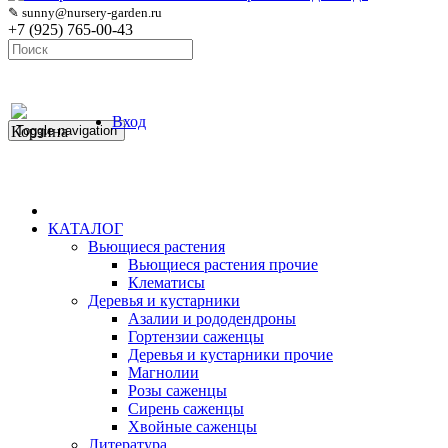
✎ sunny@nursery-garden.ru
+7 (925) 765-00-43
Вход
Корзина
Toggle navigation
КАТАЛОГ
Вьющиеся растения
Вьющиеся растения прочие
Клематисы
Деревья и кустарники
Азалии и рододендроны
Гортензии саженцы
Деревья и кустарники прочие
Магнолии
Розы саженцы
Сирень саженцы
Хвойные саженцы
Литература