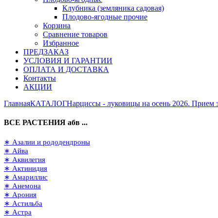
Клубника (земляника садовая)
Плодово-ягодные прочие
Корзина
Сравнение товаров
Избранное
ПРЕДЗАКАЗ
УСЛОВИЯ И ГАРАНТИИ
ОПЛАТА И ДОСТАВКА
Контакты
АКЦИИ
Главная
КАТАЛОГ
Нарциссы - луковицы на осень 2026. Прием з
ВСЕ РАСТЕНИЯ абв ...
∗ Азалии и рододендроны
∗ Айва
∗ Аквилегия
∗ Актинидия
∗ Амариллис
∗ Анемона
∗ Арония
∗ Астильба
∗ Астра