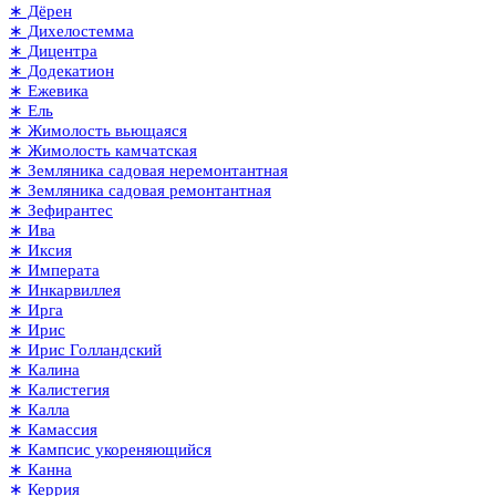
∗ Дёрен
∗ Дихелостемма
∗ Дицентра
∗ Додекатион
∗ Ежевика
∗ Ель
∗ Жимолость вьющаяся
∗ Жимолость камчатская
∗ Земляника садовая неремонтантная
∗ Земляника садовая ремонтантная
∗ Зефирантес
∗ Ива
∗ Иксия
∗ Императа
∗ Инкарвиллея
∗ Ирга
∗ Ирис
∗ Ирис Голландский
∗ Калина
∗ Калистегия
∗ Калла
∗ Камассия
∗ Кампсис укореняющийся
∗ Канна
∗ Керрия