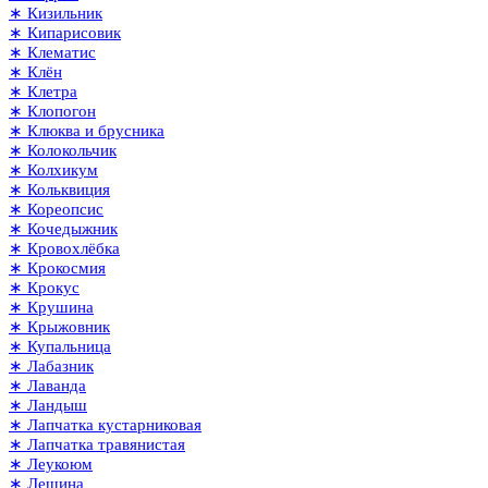
∗ Кизильник
∗ Кипарисовик
∗ Клематис
∗ Клён
∗ Клетра
∗ Клопогон
∗ Клюква и брусника
∗ Колокольчик
∗ Колхикум
∗ Кольквиция
∗ Кореопсис
∗ Кочедыжник
∗ Кровохлёбка
∗ Крокосмия
∗ Крокус
∗ Крушина
∗ Крыжовник
∗ Купальница
∗ Лабазник
∗ Лаванда
∗ Ландыш
∗ Лапчатка кустарниковая
∗ Лапчатка травянистая
∗ Леукоюм
∗ Лещина