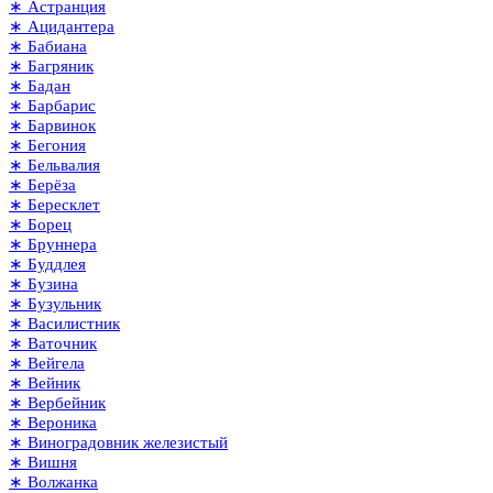
∗ Астранция
∗ Ацидантера
∗ Бабиана
∗ Багряник
∗ Бадан
∗ Барбарис
∗ Барвинок
∗ Бегония
∗ Бельвалия
∗ Берёза
∗ Бересклет
∗ Борец
∗ Бруннера
∗ Буддлея
∗ Бузина
∗ Бузульник
∗ Василистник
∗ Ваточник
∗ Вейгела
∗ Вейник
∗ Вербейник
∗ Вероника
∗ Виноградовник железистый
∗ Вишня
∗ Волжанка