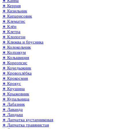
∗ Канна
∗ Керрия
∗ Кизильник
∗ Кипарисовик
∗ Клематис
∗ Клён
∗ Клетра
∗ Клопогон
∗ Клюква и брусника
∗ Колокольчик
∗ Колхикум
∗ Кольквиция
∗ Кореопсис
∗ Кочедыжник
∗ Кровохлёбка
∗ Крокосмия
∗ Крокус
∗ Крушина
∗ Крыжовник
∗ Купальница
∗ Лабазник
∗ Лаванда
∗ Ландыш
∗ Лапчатка кустарниковая
∗ Лапчатка травянистая