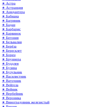
∗ Астра
∗ Астранция
∗ Ацидантера
∗ Бабиана
∗ Багряник
∗ Бадан
∗ Барбарис
∗ Барвинок
∗ Бегония
∗ Бельвалия
∗ Берёза
∗ Бересклет
∗ Борец
∗ Бруннера
∗ Буддлея
∗ Бузина
∗ Бузульник
∗ Василистник
∗ Ваточник
∗ Вейгела
∗ Вейник
∗ Вербейник
∗ Вероника
∗ Виноградовник железистый
∗ Вишня