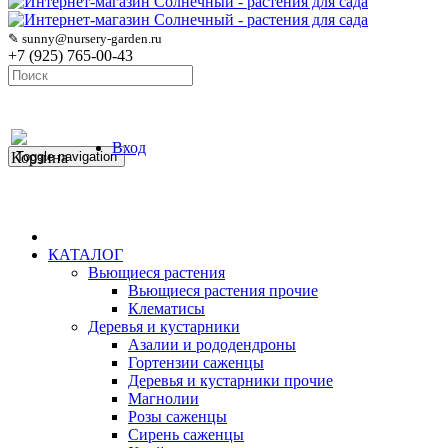
✎ sunny@nursery-garden.ru
+7 (925) 765-00-43
Вход
Корзина
Toggle navigation
КАТАЛОГ
Вьющиеся растения
Вьющиеся растения прочие
Клематисы
Деревья и кустарники
Азалии и рододендроны
Гортензии саженцы
Деревья и кустарники прочие
Магнолии
Розы саженцы
Сирень саженцы