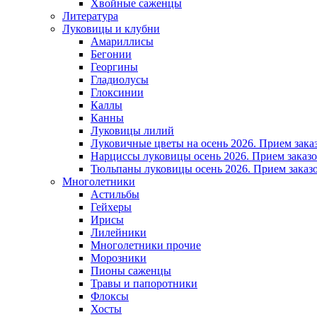
Хвойные саженцы
Литература
Луковицы и клубни
Амариллисы
Бегонии
Георгины
Гладиолусы
Глоксинии
Каллы
Канны
Луковицы лилий
Луковичные цветы на осень 2026. Прием зака
Нарциссы луковицы осень 2026. Прием заказо
Тюльпаны луковицы осень 2026. Прием заказо
Многолетники
Астильбы
Гейхеры
Ирисы
Лилейники
Многолетники прочие
Морозники
Пионы саженцы
Травы и папоротники
Флоксы
Хосты