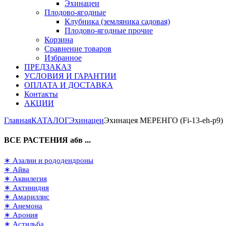
Эхинацеи
Плодово-ягодные
Клубника (земляника садовая)
Плодово-ягодные прочие
Корзина
Сравнение товаров
Избранное
ПРЕДЗАКАЗ
УСЛОВИЯ И ГАРАНТИИ
ОПЛАТА И ДОСТАВКА
Контакты
АКЦИИ
Главная
КАТАЛОГ
Эхинацеи
Эхинацея МЕРЕНГО (Fi-13-eh-р9)
ВСЕ РАСТЕНИЯ абв ...
∗ Азалии и рододендроны
∗ Айва
∗ Аквилегия
∗ Актинидия
∗ Амариллис
∗ Анемона
∗ Арония
∗ Астильба