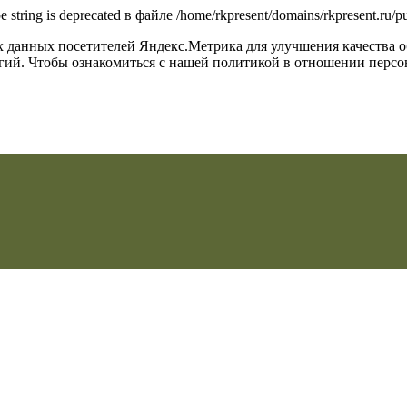
type string is deprecated в файле /home/rkpresent/domains/rkpresent.ru
их данных посетителей Яндекс.Метрика для улучшения качества 
огий. Чтобы ознакомиться с нашей политикой в отношении перс