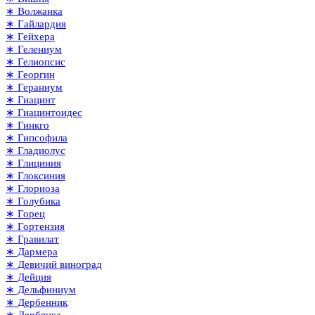
∗ Волжанка
∗ Гайлардия
∗ Гейхера
∗ Гелениум
∗ Гелиопсис
∗ Георгин
∗ Гераниум
∗ Гиацинт
∗ Гиацинтоидес
∗ Гинкго
∗ Гипсофила
∗ Гладиолус
∗ Глициния
∗ Глоксиния
∗ Глориоза
∗ Голубика
∗ Горец
∗ Гортензия
∗ Гравилат
∗ Дармера
∗ Девичий виноград
∗ Дейция
∗ Дельфиниум
∗ Дербенник
∗ Дербянка