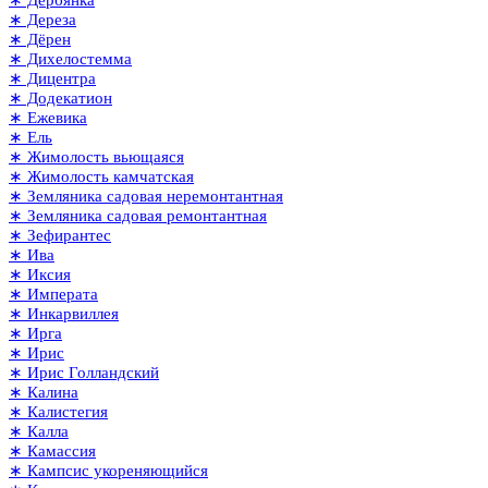
∗ Дереза
∗ Дёрен
∗ Дихелостемма
∗ Дицентра
∗ Додекатион
∗ Ежевика
∗ Ель
∗ Жимолость вьющаяся
∗ Жимолость камчатская
∗ Земляника садовая неремонтантная
∗ Земляника садовая ремонтантная
∗ Зефирантес
∗ Ива
∗ Иксия
∗ Императа
∗ Инкарвиллея
∗ Ирга
∗ Ирис
∗ Ирис Голландский
∗ Калина
∗ Калистегия
∗ Калла
∗ Камассия
∗ Кампсис укореняющийся