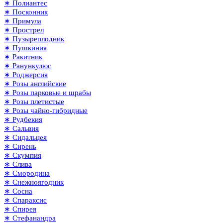
∗ Полиантес
∗ Посконник
∗ Примула
∗ Прострел
∗ Пузыреплодник
∗ Пушкиния
∗ Ракитник
∗ Ранункулюс
∗ Роджерсия
∗ Розы английские
∗ Розы парковые и шрабы
∗ Розы плетистые
∗ Розы чайно-гибридные
∗ Рудбекия
∗ Сальвия
∗ Сидальцея
∗ Сирень
∗ Скумпия
∗ Слива
∗ Смородина
∗ Снежноягодник
∗ Сосна
∗ Спараксис
∗ Спирея
∗ Стефанандра