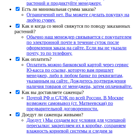
растений и продиктуйте менеджеру.
Есть ли минимальная сумма заказа?
Ограничений нет. Вы можете сделать покупку на
любую сумму.
Как и когда со мной свяжутся по поводу заказанных
растений?
Обычно наш менеждер связывается с покупателем
по электронной почте в течение суток после
оформления заказа на сайте. Если вы не указали
почту, то по телефону.
Как оплатить?
Оплатить можно банковской картой через сервис
Ю-касса по ссылке, которую вам пришлет
менеджер, либо в любом банке по реквизитам,
указанным на сайте. Дождитесь подтверждения
наличия товраов от менеджера, затем оплачивайте.
Как вы доставляете саженцы?
Почтой РФ и СДЭК по всей России. В Москве
возможен самовывоз (ст. Матвеевская) по
предварительной договоренности.
Доедут ли саженцы живыми?
Доедут ) Мы создаем все условия для успешной
пересылки: закрепляем их в коробке, сохраняем
влажность корневой системы и следим за