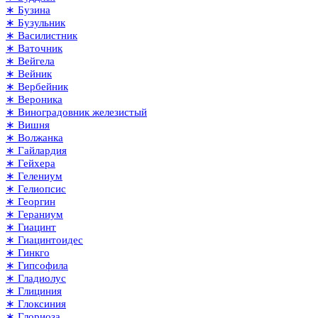
∗ Бузина
∗ Бузульник
∗ Василистник
∗ Ваточник
∗ Вейгела
∗ Вейник
∗ Вербейник
∗ Вероника
∗ Виноградовник железистый
∗ Вишня
∗ Волжанка
∗ Гайлардия
∗ Гейхера
∗ Гелениум
∗ Гелиопсис
∗ Георгин
∗ Гераниум
∗ Гиацинт
∗ Гиацинтоидес
∗ Гинкго
∗ Гипсофила
∗ Гладиолус
∗ Глициния
∗ Глоксиния
∗ Глориоза