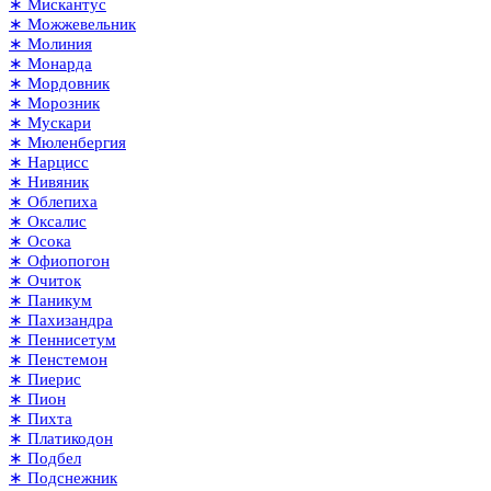
∗ Мискантус
∗ Можжевельник
∗ Молиния
∗ Монарда
∗ Мордовник
∗ Морозник
∗ Мускари
∗ Мюленбергия
∗ Нарцисс
∗ Нивяник
∗ Облепиха
∗ Оксалис
∗ Осока
∗ Офиопогон
∗ Очиток
∗ Паникум
∗ Пахизандра
∗ Пеннисетум
∗ Пенстемон
∗ Пиерис
∗ Пион
∗ Пихта
∗ Платикодон
∗ Подбел
∗ Подснежник