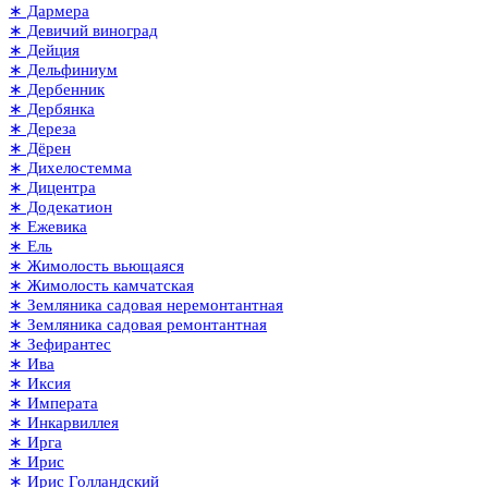
∗ Дармера
∗ Девичий виноград
∗ Дейция
∗ Дельфиниум
∗ Дербенник
∗ Дербянка
∗ Дереза
∗ Дёрен
∗ Дихелостемма
∗ Дицентра
∗ Додекатион
∗ Ежевика
∗ Ель
∗ Жимолость вьющаяся
∗ Жимолость камчатская
∗ Земляника садовая неремонтантная
∗ Земляника садовая ремонтантная
∗ Зефирантес
∗ Ива
∗ Иксия
∗ Императа
∗ Инкарвиллея
∗ Ирга
∗ Ирис
∗ Ирис Голландский