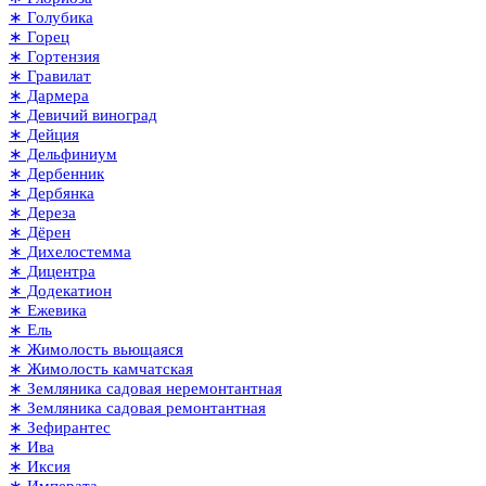
∗ Голубика
∗ Горец
∗ Гортензия
∗ Гравилат
∗ Дармера
∗ Девичий виноград
∗ Дейция
∗ Дельфиниум
∗ Дербенник
∗ Дербянка
∗ Дереза
∗ Дёрен
∗ Дихелостемма
∗ Дицентра
∗ Додекатион
∗ Ежевика
∗ Ель
∗ Жимолость вьющаяся
∗ Жимолость камчатская
∗ Земляника садовая неремонтантная
∗ Земляника садовая ремонтантная
∗ Зефирантес
∗ Ива
∗ Иксия