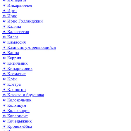
∗ Императа
∗ Инкарвиллея
∗ Ирга
∗ Ирис
∗ Ирис Голландский
∗ Калина
∗ Калистегия
∗ Калла
∗ Камассия
∗ Кампсис укореняющийся
∗ Канна
∗ Керрия
∗ Кизильник
∗ Кипарисовик
∗ Клематис
∗ Клён
∗ Клетра
∗ Клопогон
∗ Клюква и брусника
∗ Колокольчик
∗ Колхикум
∗ Кольквиция
∗ Кореопсис
∗ Кочедыжник
∗ Кровохлёбка