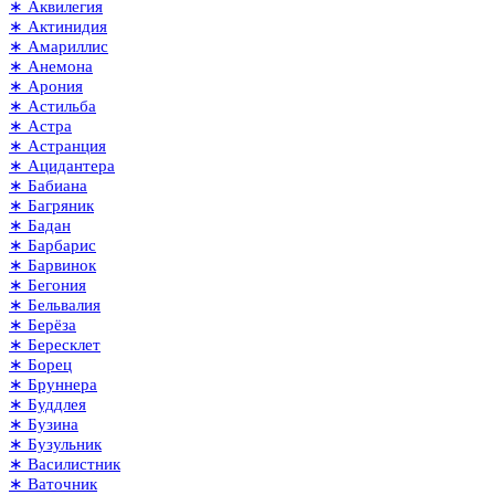
∗ Аквилегия
∗ Актинидия
∗ Амариллис
∗ Анемона
∗ Арония
∗ Астильба
∗ Астра
∗ Астранция
∗ Ацидантера
∗ Бабиана
∗ Багряник
∗ Бадан
∗ Барбарис
∗ Барвинок
∗ Бегония
∗ Бельвалия
∗ Берёза
∗ Бересклет
∗ Борец
∗ Бруннера
∗ Буддлея
∗ Бузина
∗ Бузульник
∗ Василистник
∗ Ваточник