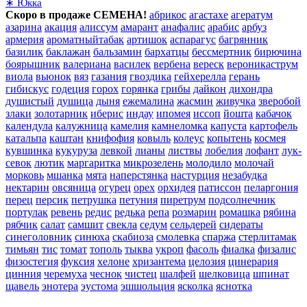
∗ Юкка
Скоро в продаже СЕМЕНА!
абрикос
агастахе
агератум
азарина
акация
алиссум
амарант
анафалис
арабис
арбуз
армерия
ароматныйтабак
артишок
аспарагус
багрянник
базилик
баклажан
бальзамин
бархатцы
бессмертник
бирючина
боярышник
валериана
василек
вербена
вереск
вероникаструм
виола
вьюнок
вяз
газания
гвоздика
гейхерелла
герань
гибискус
годеция
горох
горянка
грибы
дайкон
дихондра
душистый
душица
дыня
ежемалина
жасмин
живучка
зверобой
злаки
золотарник
иберис
индау
ипомея
иссоп
йошта
кабачок
календула
калужница
камелия
камнеломка
капуста
картофель
катальпа
каштан
книфофия
ковыль
колеус
копытень
космея
кувшинка
кукуруза
левкой
лианы
листвы
лобелия
лофант
лук-
севок
лютик
маргаритка
микрозелень
молодило
молочай
морковь
мшанка
мята
наперстянка
настурция
незабудка
нектарин
овсяница
огурец
орех
орхидея
патиссон
пеларгония
перец
персик
петрушка
петуния
пиретрум
подсолнечник
портулак
ревень
редис
редька
репа
розмарин
ромашка
рябина
рябчик
салат
самшит
свекла
седум
сельдерей
сидераты
синеголовник
синюха
скабиоза
смолевка
спаржа
стерлитамак
тимьян
тис
томат
тополь
тыква
укроп
фасоль
фиалка
физалис
физостегия
фуксия
хелоне
хризантема
целозия
цинерария
цинния
черемуха
чеснок
чистец
шалфей
шелковица
шпинат
щавель
энотера
эустома
эшшольция
ясколка
яснотка