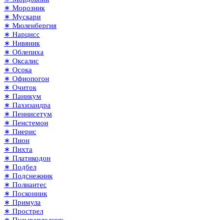
∗ Морозник
∗ Мускари
∗ Мюленбергия
∗ Нарцисс
∗ Нивяник
∗ Облепиха
∗ Оксалис
∗ Осока
∗ Офиопогон
∗ Очиток
∗ Паникум
∗ Пахизандра
∗ Пеннисетум
∗ Пенстемон
∗ Пиерис
∗ Пион
∗ Пихта
∗ Платикодон
∗ Подбел
∗ Подснежник
∗ Полиантес
∗ Посконник
∗ Примула
∗ Прострел
∗ Пузыреплодник