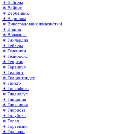
∗ Вейгела
∗ Вейник
∗ Вербейник
∗ Вероника
∗ Виноградовник железистый
∗ Вишня
∗ Волжанка
∗ Гайлардия
∗ Гейхера
∗ Гелениум
∗ Гелиопсис
∗ Георгин
∗ Гераниум
∗ Гиацинт
∗ Гиацинтоидес
∗ Гинкго
∗ Гипсофила
∗ Гладиолус
∗ Глициния
∗ Глоксиния
∗ Глориоза
∗ Голубика
∗ Горец
∗ Гортензия
∗ Гравилат