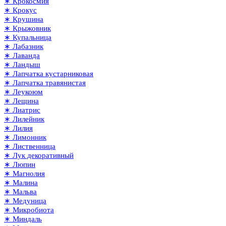
∗ Крокосмия
∗ Крокус
∗ Крушина
∗ Крыжовник
∗ Купальница
∗ Лабазник
∗ Лаванда
∗ Ландыш
∗ Лапчатка кустарниковая
∗ Лапчатка травянистая
∗ Леукоюм
∗ Лещина
∗ Лиатрис
∗ Лилейник
∗ Лилия
∗ Лимонник
∗ Лиственница
∗ Лук декоративный
∗ Люпин
∗ Магнолия
∗ Малина
∗ Мальва
∗ Медуница
∗ Микробиота
∗ Миндаль