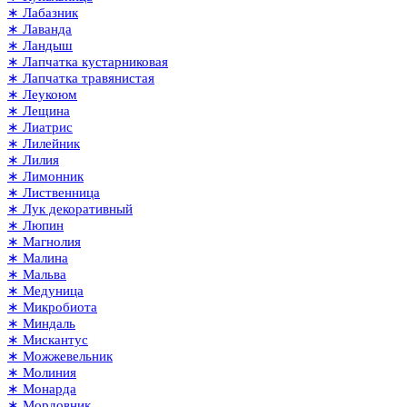
∗ Лабазник
∗ Лаванда
∗ Ландыш
∗ Лапчатка кустарниковая
∗ Лапчатка травянистая
∗ Леукоюм
∗ Лещина
∗ Лиатрис
∗ Лилейник
∗ Лилия
∗ Лимонник
∗ Лиственница
∗ Лук декоративный
∗ Люпин
∗ Магнолия
∗ Малина
∗ Мальва
∗ Медуница
∗ Микробиота
∗ Миндаль
∗ Мискантус
∗ Можжевельник
∗ Молиния
∗ Монарда
∗ Мордовник