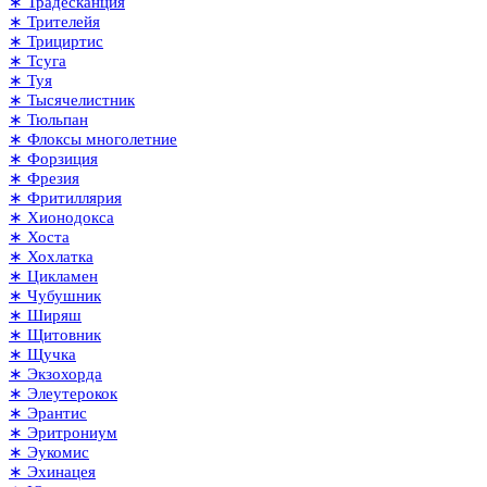
∗ Традесканция
∗ Трителейя
∗ Трициртис
∗ Тсуга
∗ Туя
∗ Тысячелистник
∗ Тюльпан
∗ Флоксы многолетние
∗ Форзиция
∗ Фрезия
∗ Фритиллярия
∗ Хионодокса
∗ Хоста
∗ Хохлатка
∗ Цикламен
∗ Чубушник
∗ Ширяш
∗ Щитовник
∗ Щучка
∗ Экзохорда
∗ Элеутерокок
∗ Эрантис
∗ Эритрониум
∗ Эукомис
∗ Эхинацея