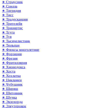
∗ Страусник
∗ Сцилла
∗ Тигридия
∗ Тисс
∗ Традесканция
∗ Трителейя
∗ Трициртис
∗ Тсуга
∗ Туя
∗ Тысячелистник
∗ Тюльпан
∗ Флоксы многолетние
∗ Форзиция
∗ Фрезия
∗ Фритиллярия
∗ Хионодокса
∗ Хоста
∗ Хохлатка
∗ Цикламен
∗ Чубушник
∗ Ширяш
∗ Щитовник
∗ Щучка
∗ Экзохорда
∗ Элеутерокок