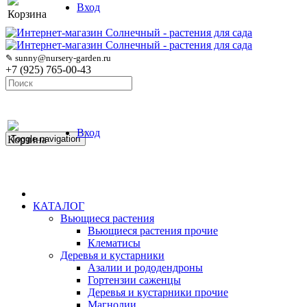
Вход
Корзина
✎ sunny@nursery-garden.ru
+7 (925) 765-00-43
Вход
Корзина
Toggle navigation
КАТАЛОГ
Вьющиеся растения
Вьющиеся растения прочие
Клематисы
Деревья и кустарники
Азалии и рододендроны
Гортензии саженцы
Деревья и кустарники прочие
Магнолии