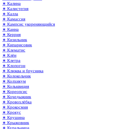
∗ Калина
∗ Калистегия
∗ Калла
∗ Камассия
∗ Кампсис укореняющийся
∗ Канна
∗ Керрия
∗ Кизильник
∗ Кипарисовик
∗ Клематис
∗ Клён
∗ Клетра
∗ Клопогон
∗ Клюква и брусника
∗ Колокольчик
∗ Колхикум
∗ Кольквиция
∗ Кореопсис
∗ Кочедыжник
∗ Кровохлёбка
∗ Крокосмия
∗ Крокус
∗ Крушина
∗ Крыжовник
∗ Купальница