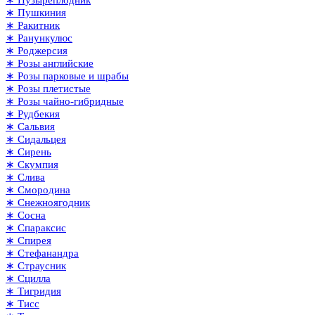
∗ Пушкиния
∗ Ракитник
∗ Ранункулюс
∗ Роджерсия
∗ Розы английские
∗ Розы парковые и шрабы
∗ Розы плетистые
∗ Розы чайно-гибридные
∗ Рудбекия
∗ Сальвия
∗ Сидальцея
∗ Сирень
∗ Скумпия
∗ Слива
∗ Смородина
∗ Снежноягодник
∗ Сосна
∗ Спараксис
∗ Спирея
∗ Стефанандра
∗ Страусник
∗ Сцилла
∗ Тигридия
∗ Тисс