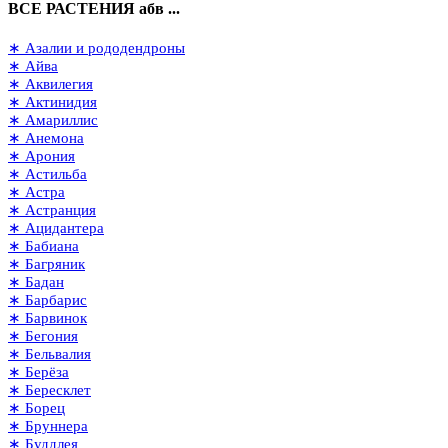
ВСЕ РАСТЕНИЯ абв ...
∗ Азалии и рододендроны
∗ Айва
∗ Аквилегия
∗ Актинидия
∗ Амариллис
∗ Анемона
∗ Арония
∗ Астильба
∗ Астра
∗ Астранция
∗ Ацидантера
∗ Бабиана
∗ Багряник
∗ Бадан
∗ Барбарис
∗ Барвинок
∗ Бегония
∗ Бельвалия
∗ Берёза
∗ Бересклет
∗ Борец
∗ Бруннера
∗ Буддлея