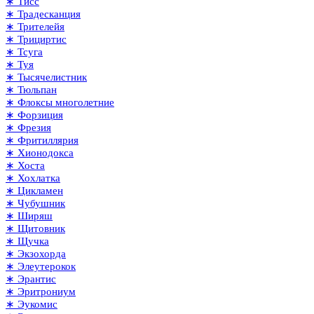
∗ Тисс
∗ Традесканция
∗ Трителейя
∗ Трициртис
∗ Тсуга
∗ Туя
∗ Тысячелистник
∗ Тюльпан
∗ Флоксы многолетние
∗ Форзиция
∗ Фрезия
∗ Фритиллярия
∗ Хионодокса
∗ Хоста
∗ Хохлатка
∗ Цикламен
∗ Чубушник
∗ Ширяш
∗ Щитовник
∗ Щучка
∗ Экзохорда
∗ Элеутерокок
∗ Эрантис
∗ Эритрониум
∗ Эукомис