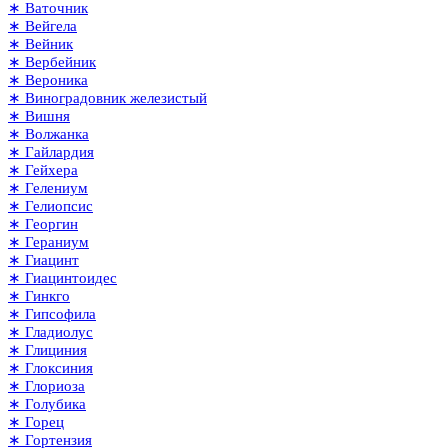
∗ Ваточник
∗ Вейгела
∗ Вейник
∗ Вербейник
∗ Вероника
∗ Виноградовник железистый
∗ Вишня
∗ Волжанка
∗ Гайлардия
∗ Гейхера
∗ Гелениум
∗ Гелиопсис
∗ Георгин
∗ Гераниум
∗ Гиацинт
∗ Гиацинтоидес
∗ Гинкго
∗ Гипсофила
∗ Гладиолус
∗ Глициния
∗ Глоксиния
∗ Глориоза
∗ Голубика
∗ Горец
∗ Гортензия