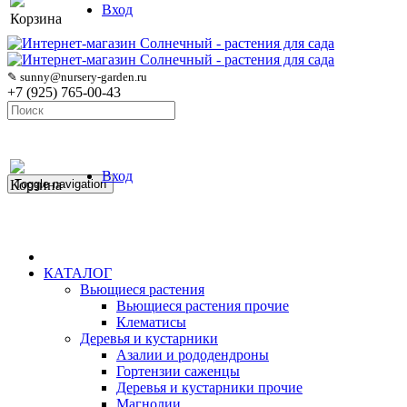
Вход
Корзина
✎ sunny@nursery-garden.ru
+7 (925) 765-00-43
Вход
Корзина
Toggle navigation
КАТАЛОГ
Вьющиеся растения
Вьющиеся растения прочие
Клематисы
Деревья и кустарники
Азалии и рододендроны
Гортензии саженцы
Деревья и кустарники прочие
Магнолии