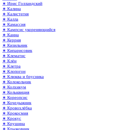
∗ Ирис Голландский
∗ Калина
∗ Калистегия
∗ Калла
∗ Камассия
∗ Кампсис укореняющийся
∗ Канна
∗ Керрия
∗ Кизильник
∗ Кипарисовик
∗ Клематис
∗ Клён
∗ Клетра
∗ Клопогон
∗ Клюква и брусника
∗ Колокольчик
∗ Колхикум
∗ Кольквиция
∗ Кореопсис
∗ Кочедыжник
∗ Кровохлёбка
∗ Крокосмия
∗ Крокус
∗ Крушина
∗ Крыжовник