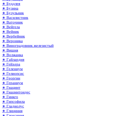
∗ Буддлея
∗ Бузина
∗ Бузульник
∗ Василистник
∗ Ваточник
∗ Вейгела
∗ Вейник
∗ Вербейник
∗ Вероника
∗ Виноградовник железистый
∗ Вишня
∗ Волжанка
∗ Гайлардия
∗ Гейхера
∗ Гелениум
∗ Гелиопсис
∗ Георгин
∗ Гераниум
∗ Гиацинт
∗ Гиацинтоидес
∗ Гинкго
∗ Гипсофила
∗ Гладиолус
∗ Глициния
∗ Глоксиния