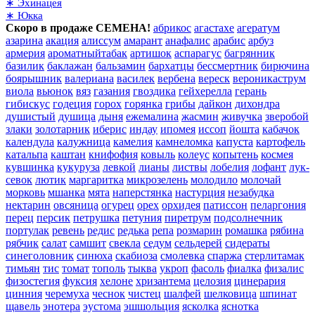
∗ Эхинацея
∗ Юкка
Скоро в продаже СЕМЕНА!
абрикос
агастахе
агератум
азарина
акация
алиссум
амарант
анафалис
арабис
арбуз
армерия
ароматныйтабак
артишок
аспарагус
багрянник
базилик
баклажан
бальзамин
бархатцы
бессмертник
бирючина
боярышник
валериана
василек
вербена
вереск
вероникаструм
виола
вьюнок
вяз
газания
гвоздика
гейхерелла
герань
гибискус
годеция
горох
горянка
грибы
дайкон
дихондра
душистый
душица
дыня
ежемалина
жасмин
живучка
зверобой
злаки
золотарник
иберис
индау
ипомея
иссоп
йошта
кабачок
календула
калужница
камелия
камнеломка
капуста
картофель
катальпа
каштан
книфофия
ковыль
колеус
копытень
космея
кувшинка
кукуруза
левкой
лианы
листвы
лобелия
лофант
лук-
севок
лютик
маргаритка
микрозелень
молодило
молочай
морковь
мшанка
мята
наперстянка
настурция
незабудка
нектарин
овсяница
огурец
орех
орхидея
патиссон
пеларгония
перец
персик
петрушка
петуния
пиретрум
подсолнечник
портулак
ревень
редис
редька
репа
розмарин
ромашка
рябина
рябчик
салат
самшит
свекла
седум
сельдерей
сидераты
синеголовник
синюха
скабиоза
смолевка
спаржа
стерлитамак
тимьян
тис
томат
тополь
тыква
укроп
фасоль
фиалка
физалис
физостегия
фуксия
хелоне
хризантема
целозия
цинерария
цинния
черемуха
чеснок
чистец
шалфей
шелковица
шпинат
щавель
энотера
эустома
эшшольция
ясколка
яснотка