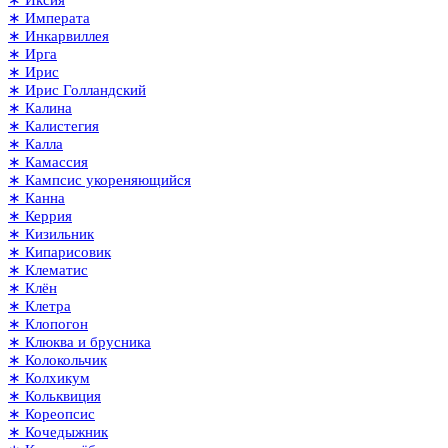
∗ Иксия
∗ Императа
∗ Инкарвиллея
∗ Ирга
∗ Ирис
∗ Ирис Голландский
∗ Калина
∗ Калистегия
∗ Калла
∗ Камассия
∗ Кампсис укореняющийся
∗ Канна
∗ Керрия
∗ Кизильник
∗ Кипарисовик
∗ Клематис
∗ Клён
∗ Клетра
∗ Клопогон
∗ Клюква и брусника
∗ Колокольчик
∗ Колхикум
∗ Кольквиция
∗ Кореопсис
∗ Кочедыжник