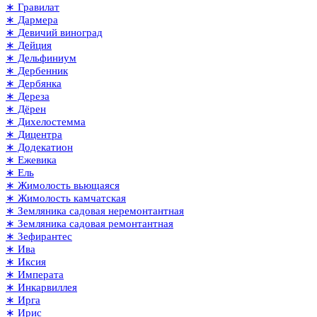
∗ Гравилат
∗ Дармера
∗ Девичий виноград
∗ Дейция
∗ Дельфиниум
∗ Дербенник
∗ Дербянка
∗ Дереза
∗ Дёрен
∗ Дихелостемма
∗ Дицентра
∗ Додекатион
∗ Ежевика
∗ Ель
∗ Жимолость вьющаяся
∗ Жимолость камчатская
∗ Земляника садовая неремонтантная
∗ Земляника садовая ремонтантная
∗ Зефирантес
∗ Ива
∗ Иксия
∗ Императа
∗ Инкарвиллея
∗ Ирга
∗ Ирис