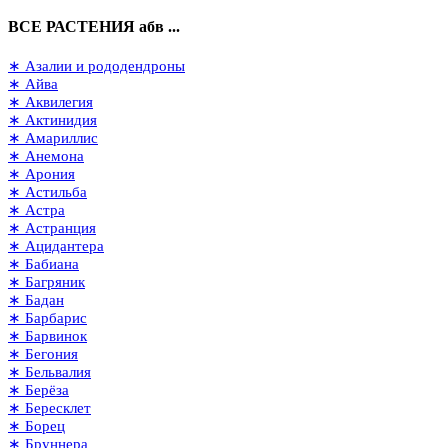
ВСЕ РАСТЕНИЯ абв ...
∗ Азалии и рододендроны
∗ Айва
∗ Аквилегия
∗ Актинидия
∗ Амариллис
∗ Анемона
∗ Арония
∗ Астильба
∗ Астра
∗ Астранция
∗ Ацидантера
∗ Бабиана
∗ Багряник
∗ Бадан
∗ Барбарис
∗ Барвинок
∗ Бегония
∗ Бельвалия
∗ Берёза
∗ Бересклет
∗ Борец
∗ Бруннера