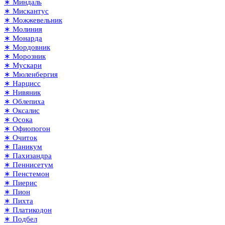
∗ Миндаль
∗ Мискантус
∗ Можжевельник
∗ Молиния
∗ Монарда
∗ Мордовник
∗ Морозник
∗ Мускари
∗ Мюленбергия
∗ Нарцисс
∗ Нивяник
∗ Облепиха
∗ Оксалис
∗ Осока
∗ Офиопогон
∗ Очиток
∗ Паникум
∗ Пахизандра
∗ Пеннисетум
∗ Пенстемон
∗ Пиерис
∗ Пион
∗ Пихта
∗ Платикодон
∗ Подбел