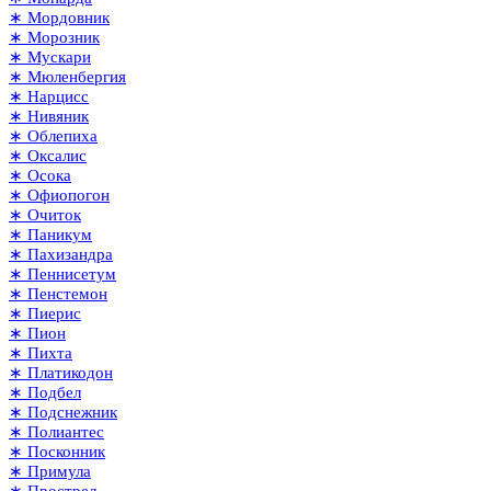
∗ Мордовник
∗ Морозник
∗ Мускари
∗ Мюленбергия
∗ Нарцисс
∗ Нивяник
∗ Облепиха
∗ Оксалис
∗ Осока
∗ Офиопогон
∗ Очиток
∗ Паникум
∗ Пахизандра
∗ Пеннисетум
∗ Пенстемон
∗ Пиерис
∗ Пион
∗ Пихта
∗ Платикодон
∗ Подбел
∗ Подснежник
∗ Полиантес
∗ Посконник
∗ Примула
∗ Прострел