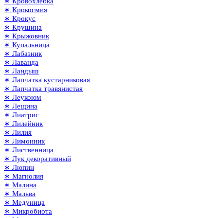
∗ Кровохлёбка
∗ Крокосмия
∗ Крокус
∗ Крушина
∗ Крыжовник
∗ Купальница
∗ Лабазник
∗ Лаванда
∗ Ландыш
∗ Лапчатка кустарниковая
∗ Лапчатка травянистая
∗ Леукоюм
∗ Лещина
∗ Лиатрис
∗ Лилейник
∗ Лилия
∗ Лимонник
∗ Лиственница
∗ Лук декоративный
∗ Люпин
∗ Магнолия
∗ Малина
∗ Мальва
∗ Медуница
∗ Микробиота