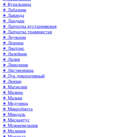
∗ Купальница
∗ Лабазник
∗ Лаванда
∗ Ландыш
∗ Лапчатка кустарниковая
∗ Лапчатка травянистая
∗ Леукоюм
∗ Лещина
∗ Лиатрис
∗ Лилейник
∗ Лилия
∗ Лимонник
∗ Лиственница
∗ Лук декоративный
∗ Люпин
∗ Магнолия
∗ Малина
∗ Мальва
∗ Медуница
∗ Микробиота
∗ Миндаль
∗ Мискантус
∗ Можжевельник
∗ Молиния
∗ Монарда