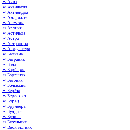
∗ Айва
∗ Аквилегия
∗ Актинидия
∗ Амариллис
∗ Анемона
∗ Арония
∗ Астильба
∗ Астра
∗ Астранция
∗ Ацидантера
∗ Бабиана
∗ Багряник
∗ Бадан
∗ Барбарис
∗ Барвинок
∗ Бегония
∗ Бельвалия
∗ Берёза
∗ Бересклет
∗ Борец
∗ Бруннера
∗ Буддлея
∗ Бузина
∗ Бузульник
∗ Василистник