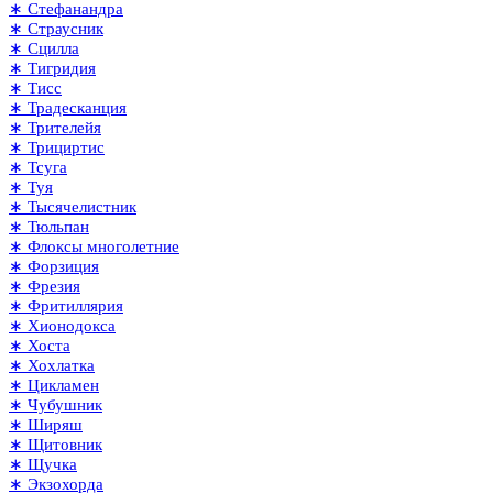
∗ Стефанандра
∗ Страусник
∗ Сцилла
∗ Тигридия
∗ Тисс
∗ Традесканция
∗ Трителейя
∗ Трициртис
∗ Тсуга
∗ Туя
∗ Тысячелистник
∗ Тюльпан
∗ Флоксы многолетние
∗ Форзиция
∗ Фрезия
∗ Фритиллярия
∗ Хионодокса
∗ Хоста
∗ Хохлатка
∗ Цикламен
∗ Чубушник
∗ Ширяш
∗ Щитовник
∗ Щучка
∗ Экзохорда