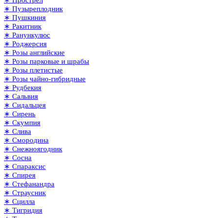
∗ Пузыреплодник
∗ Пушкиния
∗ Ракитник
∗ Ранункулюс
∗ Роджерсия
∗ Розы английские
∗ Розы парковые и шрабы
∗ Розы плетистые
∗ Розы чайно-гибридные
∗ Рудбекия
∗ Сальвия
∗ Сидальцея
∗ Сирень
∗ Скумпия
∗ Слива
∗ Смородина
∗ Снежноягодник
∗ Сосна
∗ Спараксис
∗ Спирея
∗ Стефанандра
∗ Страусник
∗ Сцилла
∗ Тигридия