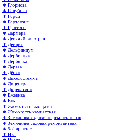
∗ Глориоза
∗ Голубика
∗ Горец
∗ Гортензия
∗ Гравилат
∗ Дармера
∗ Девичий виноград
∗ Дейция
∗ Дельфиниум
∗ Дербенник
∗ Дербянка
∗ Дереза
∗ Дёрен
∗ Дихелостемма
∗ Дицентра
∗ Додекатион
∗ Ежевика
∗ Ель
∗ Жимолость вьющаяся
∗ Жимолость камчатская
∗ Земляника садовая неремонтантная
∗ Земляника садовая ремонтантная
∗ Зефирантес
∗ Ива