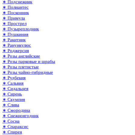
∗ Подснежник
∗ Полиантес
∗ Посконник
∗ Примула
∗ Прострел
∗ Пузыреплодник
∗ Пушкиния
∗ Ракитник
∗ Ранункулюс
∗ Роджерсия
∗ Розы английские
∗ Розы парковые и шрабы
∗ Розы плетистые
∗ Розы чайно-гибридные
∗ Рудбекия
∗ Сальвия
∗ Сидальцея
∗ Сирень
∗ Скумпия
∗ Слива
∗ Смородина
∗ Снежноягодник
∗ Сосна
∗ Спараксис
∗ Спирея