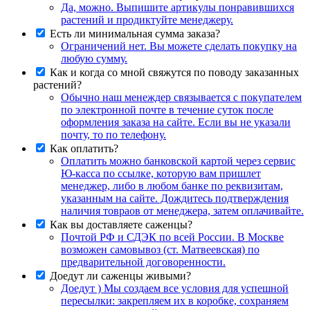
Да, можно. Выпишите артикулы понравившихся
растений и продиктуйте менеджеру.
Есть ли минимальная сумма заказа?
Ограничений нет. Вы можете сделать покупку на
любую сумму.
Как и когда со мной свяжутся по поводу заказанных
растений?
Обычно наш менеждер связывается с покупателем
по электронной почте в течение суток после
оформления заказа на сайте. Если вы не указали
почту, то по телефону.
Как оплатить?
Оплатить можно банковской картой через сервис
Ю-касса по ссылке, которую вам пришлет
менеджер, либо в любом банке по реквизитам,
указанным на сайте. Дождитесь подтверждения
наличия товраов от менеджера, затем оплачивайте.
Как вы доставляете саженцы?
Почтой РФ и СДЭК по всей России. В Москве
возможен самовывоз (ст. Матвеевская) по
предварительной договоренности.
Доедут ли саженцы живыми?
Доедут ) Мы создаем все условия для успешной
пересылки: закрепляем их в коробке, сохраняем