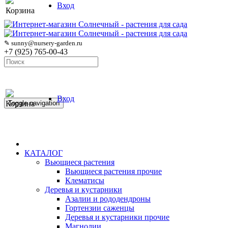
Вход
Корзина
✎ sunny@nursery-garden.ru
+7 (925) 765-00-43
Вход
Корзина
Toggle navigation
КАТАЛОГ
Вьющиеся растения
Вьющиеся растения прочие
Клематисы
Деревья и кустарники
Азалии и рододендроны
Гортензии саженцы
Деревья и кустарники прочие
Магнолии