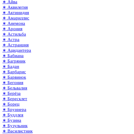
∗ Айва
∗ Аквилегия
∗ Актинидия
∗ Амариллис
∗ Анемона
∗ Арония
∗ Астильба
∗ Астра
∗ Астранция
∗ Ацидантера
∗ Бабиана
∗ Багряник
∗ Бадан
∗ Барбарис
∗ Барвинок
∗ Бегония
∗ Бельвалия
∗ Берёза
∗ Бересклет
∗ Борец
∗ Бруннера
∗ Буддлея
∗ Бузина
∗ Бузульник
∗ Василистник