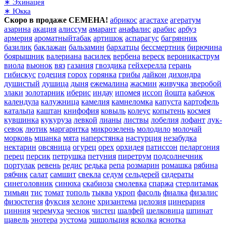
∗ Эхинацея
∗ Юкка
Скоро в продаже СЕМЕНА!
абрикос
агастахе
агератум
азарина
акация
алиссум
амарант
анафалис
арабис
арбуз
армерия
ароматныйтабак
артишок
аспарагус
багрянник
базилик
баклажан
бальзамин
бархатцы
бессмертник
бирючина
боярышник
валериана
василек
вербена
вереск
вероникаструм
виола
вьюнок
вяз
газания
гвоздика
гейхерелла
герань
гибискус
годеция
горох
горянка
грибы
дайкон
дихондра
душистый
душица
дыня
ежемалина
жасмин
живучка
зверобой
злаки
золотарник
иберис
индау
ипомея
иссоп
йошта
кабачок
календула
калужница
камелия
камнеломка
капуста
картофель
катальпа
каштан
книфофия
ковыль
колеус
копытень
космея
кувшинка
кукуруза
левкой
лианы
листвы
лобелия
лофант
лук-
севок
лютик
маргаритка
микрозелень
молодило
молочай
морковь
мшанка
мята
наперстянка
настурция
незабудка
нектарин
овсяница
огурец
орех
орхидея
патиссон
пеларгония
перец
персик
петрушка
петуния
пиретрум
подсолнечник
портулак
ревень
редис
редька
репа
розмарин
ромашка
рябина
рябчик
салат
самшит
свекла
седум
сельдерей
сидераты
синеголовник
синюха
скабиоза
смолевка
спаржа
стерлитамак
тимьян
тис
томат
тополь
тыква
укроп
фасоль
фиалка
физалис
физостегия
фуксия
хелоне
хризантема
целозия
цинерария
цинния
черемуха
чеснок
чистец
шалфей
шелковица
шпинат
щавель
энотера
эустома
эшшольция
ясколка
яснотка