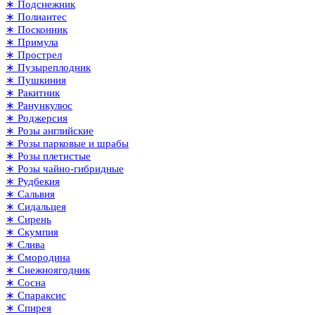
∗ Подснежник
∗ Полиантес
∗ Посконник
∗ Примула
∗ Прострел
∗ Пузыреплодник
∗ Пушкиния
∗ Ракитник
∗ Ранункулюс
∗ Роджерсия
∗ Розы английские
∗ Розы парковые и шрабы
∗ Розы плетистые
∗ Розы чайно-гибридные
∗ Рудбекия
∗ Сальвия
∗ Сидальцея
∗ Сирень
∗ Скумпия
∗ Слива
∗ Смородина
∗ Снежноягодник
∗ Сосна
∗ Спараксис
∗ Спирея