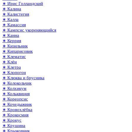
∗ Ирис Голландский
∗ Калина
∗ Калистегия
∗ Калла
∗ Камассия
∗ Кампсис укореняющийся
∗ Канна
∗ Керрия
∗ Кизильник
∗ Кипарисовик
∗ Клематис
∗ Клён
∗ Клетра
∗ Клопогон
∗ Клюква и брусника
∗ Колокольчик
∗ Колхикум
∗ Кольквиция
∗ Кореопсис
∗ Кочедыжник
∗ Кровохлёбка
∗ Крокосмия
∗ Крокус
∗ Крушина
∗ Крыжовник