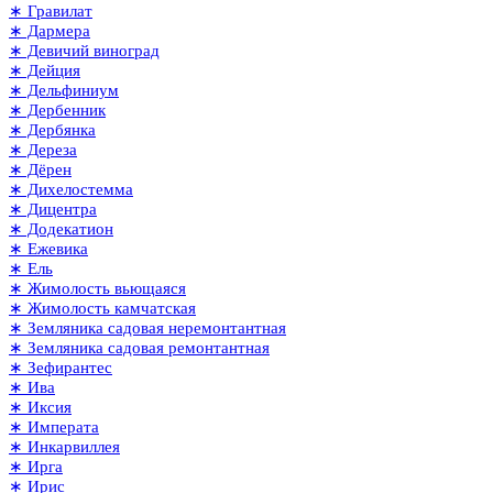
∗ Гравилат
∗ Дармера
∗ Девичий виноград
∗ Дейция
∗ Дельфиниум
∗ Дербенник
∗ Дербянка
∗ Дереза
∗ Дёрен
∗ Дихелостемма
∗ Дицентра
∗ Додекатион
∗ Ежевика
∗ Ель
∗ Жимолость вьющаяся
∗ Жимолость камчатская
∗ Земляника садовая неремонтантная
∗ Земляника садовая ремонтантная
∗ Зефирантес
∗ Ива
∗ Иксия
∗ Императа
∗ Инкарвиллея
∗ Ирга
∗ Ирис