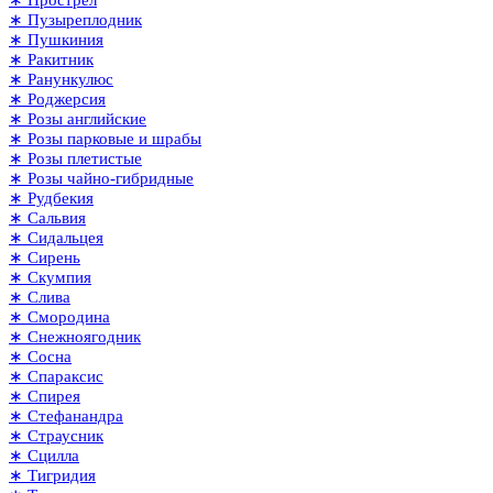
∗ Пузыреплодник
∗ Пушкиния
∗ Ракитник
∗ Ранункулюс
∗ Роджерсия
∗ Розы английские
∗ Розы парковые и шрабы
∗ Розы плетистые
∗ Розы чайно-гибридные
∗ Рудбекия
∗ Сальвия
∗ Сидальцея
∗ Сирень
∗ Скумпия
∗ Слива
∗ Смородина
∗ Снежноягодник
∗ Сосна
∗ Спараксис
∗ Спирея
∗ Стефанандра
∗ Страусник
∗ Сцилла
∗ Тигридия