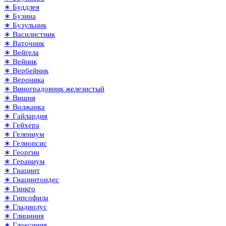
∗ Буддлея
∗ Бузина
∗ Бузульник
∗ Василистник
∗ Ваточник
∗ Вейгела
∗ Вейник
∗ Вербейник
∗ Вероника
∗ Виноградовник железистый
∗ Вишня
∗ Волжанка
∗ Гайлардия
∗ Гейхера
∗ Гелениум
∗ Гелиопсис
∗ Георгин
∗ Гераниум
∗ Гиацинт
∗ Гиацинтоидес
∗ Гинкго
∗ Гипсофила
∗ Гладиолус
∗ Глициния
∗ Глоксиния