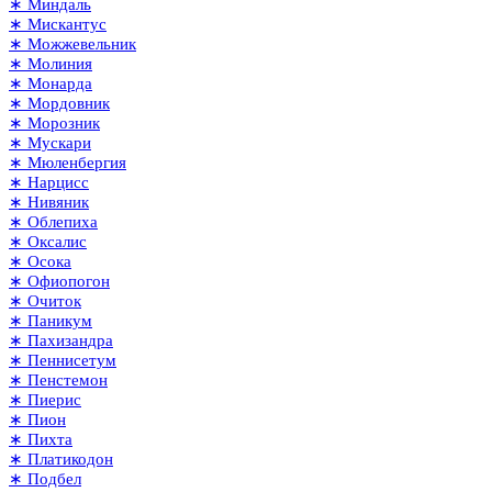
∗ Миндаль
∗ Мискантус
∗ Можжевельник
∗ Молиния
∗ Монарда
∗ Мордовник
∗ Морозник
∗ Мускари
∗ Мюленбергия
∗ Нарцисс
∗ Нивяник
∗ Облепиха
∗ Оксалис
∗ Осока
∗ Офиопогон
∗ Очиток
∗ Паникум
∗ Пахизандра
∗ Пеннисетум
∗ Пенстемон
∗ Пиерис
∗ Пион
∗ Пихта
∗ Платикодон
∗ Подбел