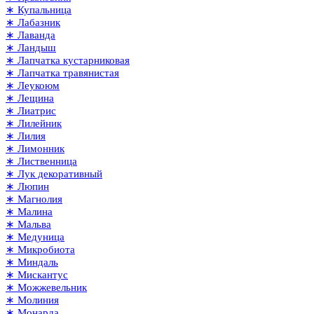
∗ Купальница
∗ Лабазник
∗ Лаванда
∗ Ландыш
∗ Лапчатка кустарниковая
∗ Лапчатка травянистая
∗ Леукоюм
∗ Лещина
∗ Лиатрис
∗ Лилейник
∗ Лилия
∗ Лимонник
∗ Лиственница
∗ Лук декоративный
∗ Люпин
∗ Магнолия
∗ Малина
∗ Мальва
∗ Медуница
∗ Микробиота
∗ Миндаль
∗ Мискантус
∗ Можжевельник
∗ Молиния
∗ Монарда