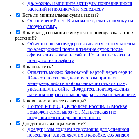
Да, можно. Выпишите артикулы понравившихся
растений и продиктуйте менеджеру.
Есть ли минимальная сумма заказа?
Ограничений нет. Вы можете сделать покупку на
любую сумму.
Как и когда со мной свяжутся по поводу заказанных
растений?
Обычно наш менеждер связывается с покупателем
по электронной почте в течение суток после
оформления заказа на сайте. Если вы не указали
почту, то по телефону.
Как оплатить?
Оплатить можно банковской картой через сервис
Ю-касса по ссылке, которую вам пришлет
менеджер, либо в любом банке по реквизитам,
указанным на сайте. Дождитесь подтверждения
наличия товраов от менеджера, затем оплачивайте.
Как вы доставляете саженцы?
Почтой РФ и СДЭК по всей России. В Москве
возможен самовывоз (ст. Матвеевская) по
предварительной договоренности.
Доедут ли саженцы живыми?
Доедут ) Мы создаем все условия для успешной
пересылки: закрепляем их в коробке, сохраняем