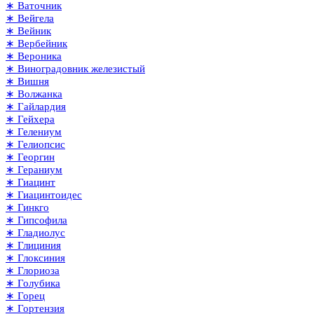
∗ Ваточник
∗ Вейгела
∗ Вейник
∗ Вербейник
∗ Вероника
∗ Виноградовник железистый
∗ Вишня
∗ Волжанка
∗ Гайлардия
∗ Гейхера
∗ Гелениум
∗ Гелиопсис
∗ Георгин
∗ Гераниум
∗ Гиацинт
∗ Гиацинтоидес
∗ Гинкго
∗ Гипсофила
∗ Гладиолус
∗ Глициния
∗ Глоксиния
∗ Глориоза
∗ Голубика
∗ Горец
∗ Гортензия