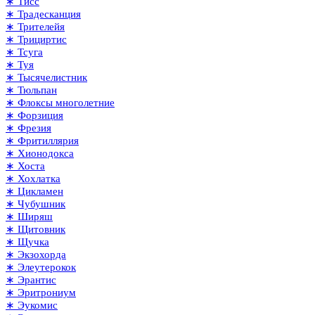
∗ Тисс
∗ Традесканция
∗ Трителейя
∗ Трициртис
∗ Тсуга
∗ Туя
∗ Тысячелистник
∗ Тюльпан
∗ Флоксы многолетние
∗ Форзиция
∗ Фрезия
∗ Фритиллярия
∗ Хионодокса
∗ Хоста
∗ Хохлатка
∗ Цикламен
∗ Чубушник
∗ Ширяш
∗ Щитовник
∗ Щучка
∗ Экзохорда
∗ Элеутерокок
∗ Эрантис
∗ Эритрониум
∗ Эукомис