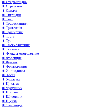
∗ Стефанандра
∗ Страусник
∗ Сцилла
∗ Тигридия
∗ Тисс
∗ Традесканция
∗ Трителейя
∗ Трициртис
∗ Тсуга
∗ Туя
∗ Тысячелистник
∗ Тюльпан
∗ Флоксы многолетние
∗ Форзиция
∗ Фрезия
∗ Фритиллярия
∗ Хионодокса
∗ Хоста
∗ Хохлатка
∗ Цикламен
∗ Чубушник
∗ Ширяш
∗ Щитовник
∗ Щучка
∗ Экзохорда