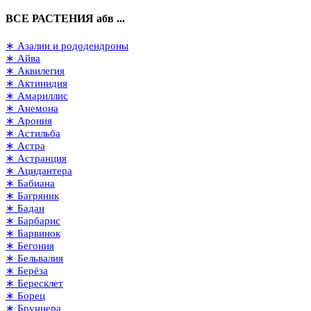
ВСЕ РАСТЕНИЯ абв ...
∗ Азалии и рододендроны
∗ Айва
∗ Аквилегия
∗ Актинидия
∗ Амариллис
∗ Анемона
∗ Арония
∗ Астильба
∗ Астра
∗ Астранция
∗ Ацидантера
∗ Бабиана
∗ Багряник
∗ Бадан
∗ Барбарис
∗ Барвинок
∗ Бегония
∗ Бельвалия
∗ Берёза
∗ Бересклет
∗ Борец
∗ Бруннера