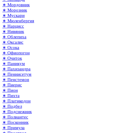
∗ Мордовник
∗ Морозник
∗ Мускари
∗ Мюленбергия
∗ Нарцисс
∗ Нивяник
∗ Облепиха
∗ Оксалис
∗ Осока
∗ Офиопогон
∗ Очиток
∗ Паникум
∗ Пахизандра
∗ Пеннисетум
∗ Пенстемон
∗ Пиерис
∗ Пион
∗ Пихта
∗ Платикодон
∗ Подбел
∗ Подснежник
∗ Полиантес
∗ Посконник
∗ Примула
∗ Прострел