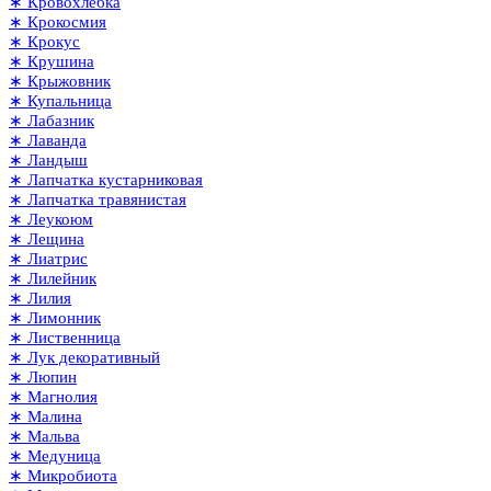
∗ Кровохлёбка
∗ Крокосмия
∗ Крокус
∗ Крушина
∗ Крыжовник
∗ Купальница
∗ Лабазник
∗ Лаванда
∗ Ландыш
∗ Лапчатка кустарниковая
∗ Лапчатка травянистая
∗ Леукоюм
∗ Лещина
∗ Лиатрис
∗ Лилейник
∗ Лилия
∗ Лимонник
∗ Лиственница
∗ Лук декоративный
∗ Люпин
∗ Магнолия
∗ Малина
∗ Мальва
∗ Медуница
∗ Микробиота