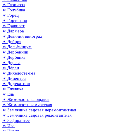
∗ Глориоза
∗ Голубика
∗ Горец
∗ Гортензия
∗ Гравилат
∗ Дармера
∗ Девичий виноград
∗ Дейция
∗ Дельфиниум
∗ Дербенник
∗ Дербянка
∗ Дереза
∗ Дёрен
∗ Дихелостемма
∗ Дицентра
∗ Додекатион
∗ Ежевика
∗ Ель
∗ Жимолость вьющаяся
∗ Жимолость камчатская
∗ Земляника садовая неремонтантная
∗ Земляника садовая ремонтантная
∗ Зефирантес
∗ Ива