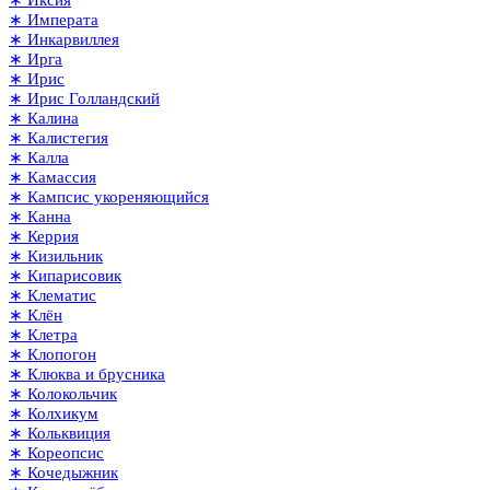
∗ Иксия
∗ Императа
∗ Инкарвиллея
∗ Ирга
∗ Ирис
∗ Ирис Голландский
∗ Калина
∗ Калистегия
∗ Калла
∗ Камассия
∗ Кампсис укореняющийся
∗ Канна
∗ Керрия
∗ Кизильник
∗ Кипарисовик
∗ Клематис
∗ Клён
∗ Клетра
∗ Клопогон
∗ Клюква и брусника
∗ Колокольчик
∗ Колхикум
∗ Кольквиция
∗ Кореопсис
∗ Кочедыжник