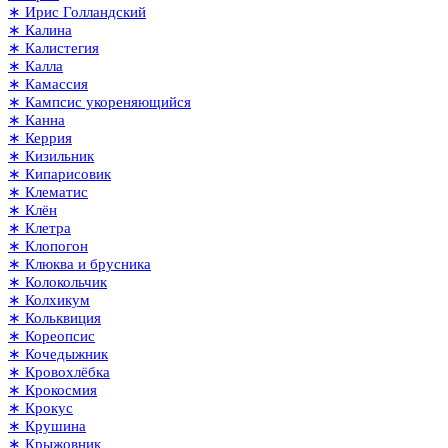
∗ Ирис Голландский
∗ Калина
∗ Калистегия
∗ Калла
∗ Камассия
∗ Кампсис укореняющийся
∗ Канна
∗ Керрия
∗ Кизильник
∗ Кипарисовик
∗ Клематис
∗ Клён
∗ Клетра
∗ Клопогон
∗ Клюква и брусника
∗ Колокольчик
∗ Колхикум
∗ Кольквиция
∗ Кореопсис
∗ Кочедыжник
∗ Кровохлёбка
∗ Крокосмия
∗ Крокус
∗ Крушина
∗ Крыжовник