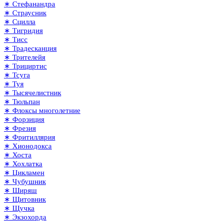
∗ Стефанандра
∗ Страусник
∗ Сцилла
∗ Тигридия
∗ Тисс
∗ Традесканция
∗ Трителейя
∗ Трициртис
∗ Тсуга
∗ Туя
∗ Тысячелистник
∗ Тюльпан
∗ Флоксы многолетние
∗ Форзиция
∗ Фрезия
∗ Фритиллярия
∗ Хионодокса
∗ Хоста
∗ Хохлатка
∗ Цикламен
∗ Чубушник
∗ Ширяш
∗ Щитовник
∗ Щучка
∗ Экзохорда