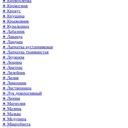
∗ Кровохлёбка
∗ Крокосмия
∗ Крокус
∗ Крушина
∗ Крыжовник
∗ Купальница
∗ Лабазник
∗ Лаванда
∗ Ландыш
∗ Лапчатка кустарниковая
∗ Лапчатка травянистая
∗ Леукоюм
∗ Лещина
∗ Лиатрис
∗ Лилейник
∗ Лилия
∗ Лимонник
∗ Лиственница
∗ Лук декоративный
∗ Люпин
∗ Магнолия
∗ Малина
∗ Мальва
∗ Медуница
∗ Микробиота