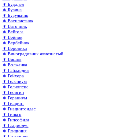
∗ Буддлея
∗ Бузина
∗ Бузульник
∗ Василистник
∗ Ваточник
∗ Вейгела
∗ Вейник
∗ Вербейник
∗ Вероника
∗ Виноградовник железистый
∗ Вишня
∗ Волжанка
∗ Гайлардия
∗ Гейхера
∗ Гелениум
∗ Гелиопсис
∗ Георгин
∗ Гераниум
∗ Гиацинт
∗ Гиацинтоидес
∗ Гинкго
∗ Гипсофила
∗ Гладиолус
∗ Глициния
∗ Глоксиния