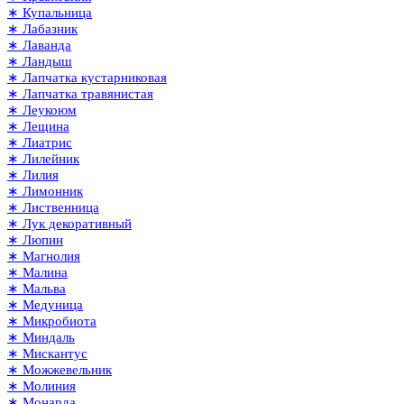
∗ Купальница
∗ Лабазник
∗ Лаванда
∗ Ландыш
∗ Лапчатка кустарниковая
∗ Лапчатка травянистая
∗ Леукоюм
∗ Лещина
∗ Лиатрис
∗ Лилейник
∗ Лилия
∗ Лимонник
∗ Лиственница
∗ Лук декоративный
∗ Люпин
∗ Магнолия
∗ Малина
∗ Мальва
∗ Медуница
∗ Микробиота
∗ Миндаль
∗ Мискантус
∗ Можжевельник
∗ Молиния
∗ Монарда