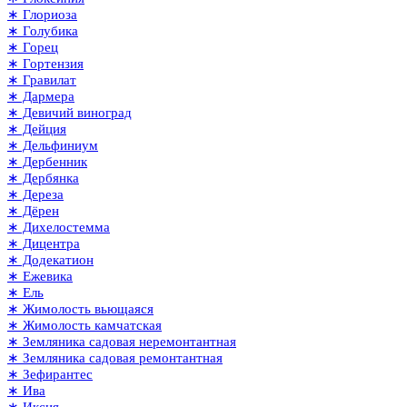
∗ Глориоза
∗ Голубика
∗ Горец
∗ Гортензия
∗ Гравилат
∗ Дармера
∗ Девичий виноград
∗ Дейция
∗ Дельфиниум
∗ Дербенник
∗ Дербянка
∗ Дереза
∗ Дёрен
∗ Дихелостемма
∗ Дицентра
∗ Додекатион
∗ Ежевика
∗ Ель
∗ Жимолость вьющаяся
∗ Жимолость камчатская
∗ Земляника садовая неремонтантная
∗ Земляника садовая ремонтантная
∗ Зефирантес
∗ Ива