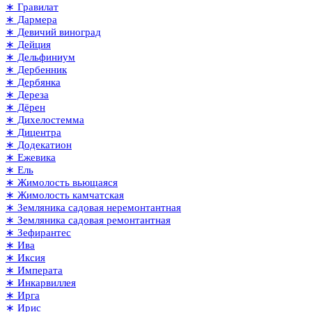
∗ Гравилат
∗ Дармера
∗ Девичий виноград
∗ Дейция
∗ Дельфиниум
∗ Дербенник
∗ Дербянка
∗ Дереза
∗ Дёрен
∗ Дихелостемма
∗ Дицентра
∗ Додекатион
∗ Ежевика
∗ Ель
∗ Жимолость вьющаяся
∗ Жимолость камчатская
∗ Земляника садовая неремонтантная
∗ Земляника садовая ремонтантная
∗ Зефирантес
∗ Ива
∗ Иксия
∗ Императа
∗ Инкарвиллея
∗ Ирга
∗ Ирис