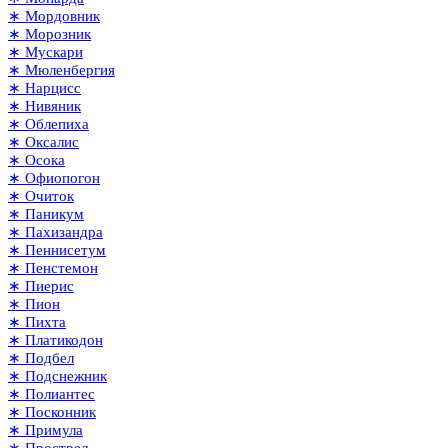
∗ Мордовник
∗ Морозник
∗ Мускари
∗ Мюленбергия
∗ Нарцисс
∗ Нивяник
∗ Облепиха
∗ Оксалис
∗ Осока
∗ Офиопогон
∗ Очиток
∗ Паникум
∗ Пахизандра
∗ Пеннисетум
∗ Пенстемон
∗ Пиерис
∗ Пион
∗ Пихта
∗ Платикодон
∗ Подбел
∗ Подснежник
∗ Полиантес
∗ Посконник
∗ Примула
∗ Прострел