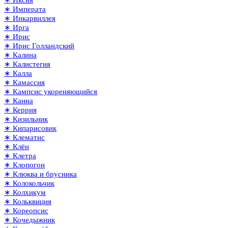
∗ Иксия
∗ Императа
∗ Инкарвиллея
∗ Ирга
∗ Ирис
∗ Ирис Голландский
∗ Калина
∗ Калистегия
∗ Калла
∗ Камассия
∗ Кампсис укореняющийся
∗ Канна
∗ Керрия
∗ Кизильник
∗ Кипарисовик
∗ Клематис
∗ Клён
∗ Клетра
∗ Клопогон
∗ Клюква и брусника
∗ Колокольчик
∗ Колхикум
∗ Кольквиция
∗ Кореопсис
∗ Кочедыжник