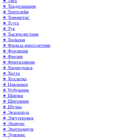
∗ Тисс
∗ Традесканция
∗ Трителейя
∗ Трициртис
∗ Тсуга
∗ Туя
∗ Тысячелистник
∗ Тюльпан
∗ Флоксы многолетние
∗ Форзиция
∗ Фрезия
∗ Фритиллярия
∗ Хионодокса
∗ Хоста
∗ Хохлатка
∗ Цикламен
∗ Чубушник
∗ Ширяш
∗ Щитовник
∗ Щучка
∗ Экзохорда
∗ Элеутерокок
∗ Эрантис
∗ Эритрониум
∗ Эукомис