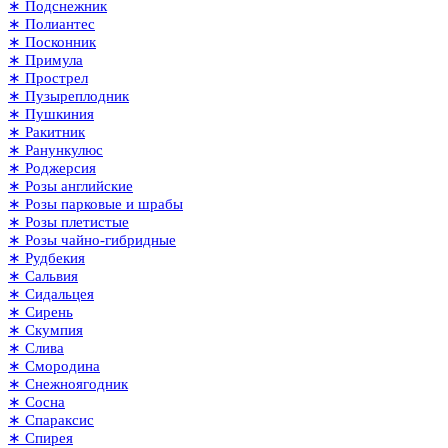
∗ Подснежник
∗ Полиантес
∗ Посконник
∗ Примула
∗ Прострел
∗ Пузыреплодник
∗ Пушкиния
∗ Ракитник
∗ Ранункулюс
∗ Роджерсия
∗ Розы английские
∗ Розы парковые и шрабы
∗ Розы плетистые
∗ Розы чайно-гибридные
∗ Рудбекия
∗ Сальвия
∗ Сидальцея
∗ Сирень
∗ Скумпия
∗ Слива
∗ Смородина
∗ Снежноягодник
∗ Сосна
∗ Спараксис
∗ Спирея