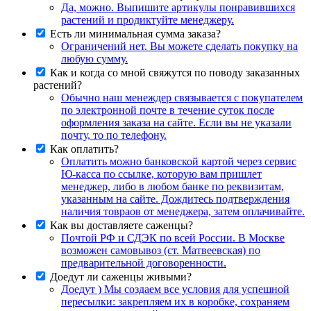
Да, можно. Выпишите артикулы понравившихся
растений и продиктуйте менеджеру.
Есть ли минимальная сумма заказа?
Ограничений нет. Вы можете сделать покупку на
любую сумму.
Как и когда со мной свяжутся по поводу заказанных
растений?
Обычно наш менеждер связывается с покупателем
по электронной почте в течение суток после
оформления заказа на сайте. Если вы не указали
почту, то по телефону.
Как оплатить?
Оплатить можно банковской картой через сервис
Ю-касса по ссылке, которую вам пришлет
менеджер, либо в любом банке по реквизитам,
указанным на сайте. Дождитесь подтверждения
наличия товраов от менеджера, затем оплачивайте.
Как вы доставляете саженцы?
Почтой РФ и СДЭК по всей России. В Москве
возможен самовывоз (ст. Матвеевская) по
предварительной договоренности.
Доедут ли саженцы живыми?
Доедут ) Мы создаем все условия для успешной
пересылки: закрепляем их в коробке, сохраняем