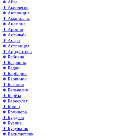
∗ Айва
∗ Аквилегия
∗ Актинидия
∗ Амариллис
∗ Анемона
∗ Арония
∗ Астильба
∗ Астра
∗ Астранция
∗ Ацидантера
∗ Бабиана
∗ Багряник
∗ Бадан
∗ Барбарис
∗ Барвинок
∗ Бегония
∗ Бельвалия
∗ Берёза
∗ Бересклет
∗ Борец
∗ Бруннера
∗ Буддлея
∗ Бузина
∗ Бузульник
∗ Василистник