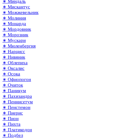
∗ Миндаль
∗ Мискантус
∗ Можжевельник
∗ Молиния
∗ Монарда
∗ Мордовник
∗ Морозник
∗ Мускари
∗ Мюленбергия
∗ Нарцисс
∗ Нивяник
∗ Облепиха
∗ Оксалис
∗ Осока
∗ Офиопогон
∗ Очиток
∗ Паникум
∗ Пахизандра
∗ Пеннисетум
∗ Пенстемон
∗ Пиерис
∗ Пион
∗ Пихта
∗ Платикодон
∗ Подбел