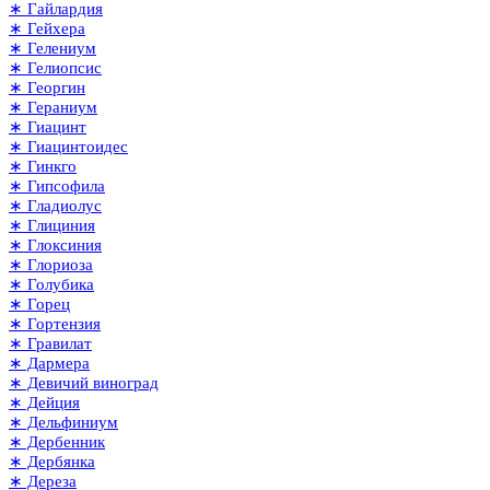
∗ Гайлардия
∗ Гейхера
∗ Гелениум
∗ Гелиопсис
∗ Георгин
∗ Гераниум
∗ Гиацинт
∗ Гиацинтоидес
∗ Гинкго
∗ Гипсофила
∗ Гладиолус
∗ Глициния
∗ Глоксиния
∗ Глориоза
∗ Голубика
∗ Горец
∗ Гортензия
∗ Гравилат
∗ Дармера
∗ Девичий виноград
∗ Дейция
∗ Дельфиниум
∗ Дербенник
∗ Дербянка
∗ Дереза