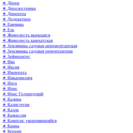
∗ Дёрен
∗ Дихелостемма
∗ Дицентра
∗ Додекатион
∗ Ежевика
∗ Ель
∗ Жимолость вьющаяся
∗ Жимолость камчатская
∗ Земляника садовая неремонтантная
∗ Земляника садовая ремонтантная
∗ Зефирантес
∗ Ива
∗ Иксия
∗ Императа
∗ Инкарвиллея
∗ Ирга
∗ Ирис
∗ Ирис Голландский
∗ Калина
∗ Калистегия
∗ Калла
∗ Камассия
∗ Кампсис укореняющийся
∗ Канна
∗ Керрия