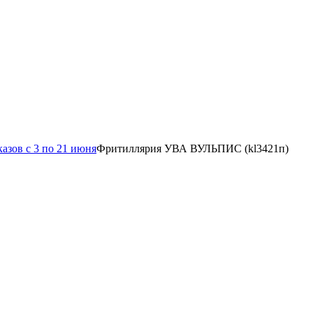
азов с 3 по 21 июня
Фритиллярия УВА ВУЛЬПИС (kl3421п)