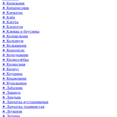
∗ Кизильник
∗ Кипарисовик
∗ Клематис
∗ Клён
∗ Клетра
∗ Клопогон
∗ Клюква и брусника
∗ Колокольчик
∗ Колхикум
∗ Кольквиция
∗ Кореопсис
∗ Кочедыжник
∗ Кровохлёбка
∗ Крокосмия
∗ Крокус
∗ Крушина
∗ Крыжовник
∗ Купальница
∗ Лабазник
∗ Лаванда
∗ Ландыш
∗ Лапчатка кустарниковая
∗ Лапчатка травянистая
∗ Леукоюм
∗ Лещина