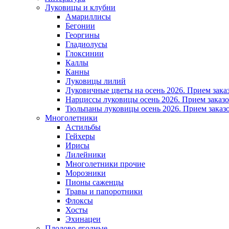
Луковицы и клубни
Амариллисы
Бегонии
Георгины
Гладиолусы
Глоксинии
Каллы
Канны
Луковицы лилий
Луковичные цветы на осень 2026. Прием зака
Нарциссы луковицы осень 2026. Прием заказо
Тюльпаны луковицы осень 2026. Прием заказо
Многолетники
Астильбы
Гейхеры
Ирисы
Лилейники
Многолетники прочие
Морозники
Пионы саженцы
Травы и папоротники
Флоксы
Хосты
Эхинацеи
Плодово-ягодные