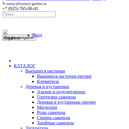
✎ sunny@nursery-garden.ru
+7 (925) 765-00-43
Вход
Корзина
Toggle navigation
КАТАЛОГ
Вьющиеся растения
Вьющиеся растения прочие
Клематисы
Деревья и кустарники
Азалии и рододендроны
Гортензии саженцы
Деревья и кустарники прочие
Магнолии
Розы саженцы
Сирень саженцы
Хвойные саженцы
Литература