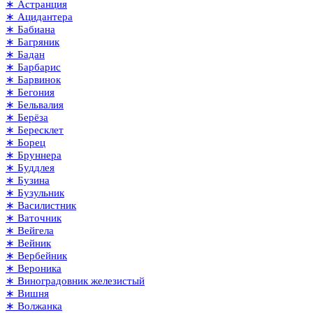
∗ Астранция
∗ Ацидантера
∗ Бабиана
∗ Багряник
∗ Бадан
∗ Барбарис
∗ Барвинок
∗ Бегония
∗ Бельвалия
∗ Берёза
∗ Бересклет
∗ Борец
∗ Бруннера
∗ Буддлея
∗ Бузина
∗ Бузульник
∗ Василистник
∗ Ваточник
∗ Вейгела
∗ Вейник
∗ Вербейник
∗ Вероника
∗ Виноградовник железистый
∗ Вишня
∗ Волжанка