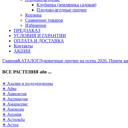
Клубника (земляника садовая)
Плодово-ягодные прочие
Корзина
Сравнение товаров
Избранное
ПРЕДЗАКАЗ
УСЛОВИЯ И ГАРАНТИИ
ОПЛАТА И ДОСТАВКА
Контакты
АКЦИИ
Главная
КАТАЛОГ
Луковичные прочие на осень 2026. Прием зак
ВСЕ РАСТЕНИЯ абв ...
∗ Азалии и рододендроны
∗ Айва
∗ Аквилегия
∗ Актинидия
∗ Амариллис
∗ Анемона
∗ Арония
∗ Астильба
∗ Астра