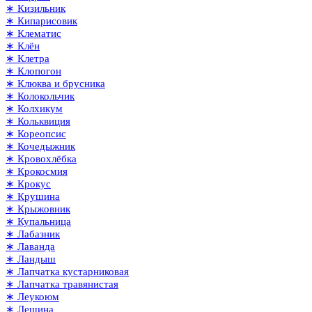
∗ Кизильник
∗ Кипарисовик
∗ Клематис
∗ Клён
∗ Клетра
∗ Клопогон
∗ Клюква и брусника
∗ Колокольчик
∗ Колхикум
∗ Кольквиция
∗ Кореопсис
∗ Кочедыжник
∗ Кровохлёбка
∗ Крокосмия
∗ Крокус
∗ Крушина
∗ Крыжовник
∗ Купальница
∗ Лабазник
∗ Лаванда
∗ Ландыш
∗ Лапчатка кустарниковая
∗ Лапчатка травянистая
∗ Леукоюм
∗ Лещина