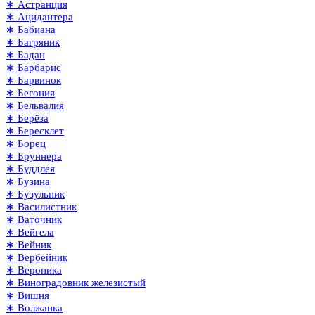
∗ Астранция
∗ Ацидантера
∗ Бабиана
∗ Багряник
∗ Бадан
∗ Барбарис
∗ Барвинок
∗ Бегония
∗ Бельвалия
∗ Берёза
∗ Бересклет
∗ Борец
∗ Бруннера
∗ Буддлея
∗ Бузина
∗ Бузульник
∗ Василистник
∗ Ваточник
∗ Вейгела
∗ Вейник
∗ Вербейник
∗ Вероника
∗ Виноградовник железистый
∗ Вишня
∗ Волжанка