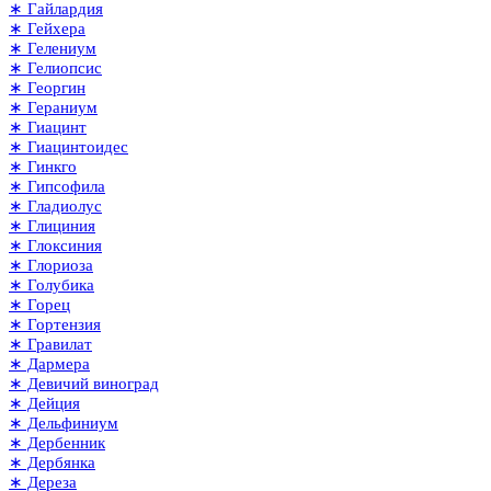
∗ Гайлардия
∗ Гейхера
∗ Гелениум
∗ Гелиопсис
∗ Георгин
∗ Гераниум
∗ Гиацинт
∗ Гиацинтоидес
∗ Гинкго
∗ Гипсофила
∗ Гладиолус
∗ Глициния
∗ Глоксиния
∗ Глориоза
∗ Голубика
∗ Горец
∗ Гортензия
∗ Гравилат
∗ Дармера
∗ Девичий виноград
∗ Дейция
∗ Дельфиниум
∗ Дербенник
∗ Дербянка
∗ Дереза