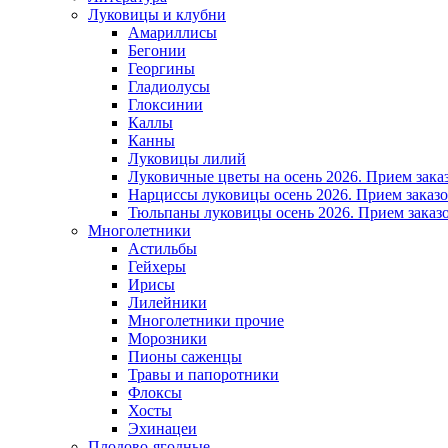
Луковицы и клубни
Амариллисы
Бегонии
Георгины
Гладиолусы
Глоксинии
Каллы
Канны
Луковицы лилий
Луковичные цветы на осень 2026. Прием зака
Нарциссы луковицы осень 2026. Прием заказо
Тюльпаны луковицы осень 2026. Прием заказо
Многолетники
Астильбы
Гейхеры
Ирисы
Лилейники
Многолетники прочие
Морозники
Пионы саженцы
Травы и папоротники
Флоксы
Хосты
Эхинацеи
Плодово-ягодные