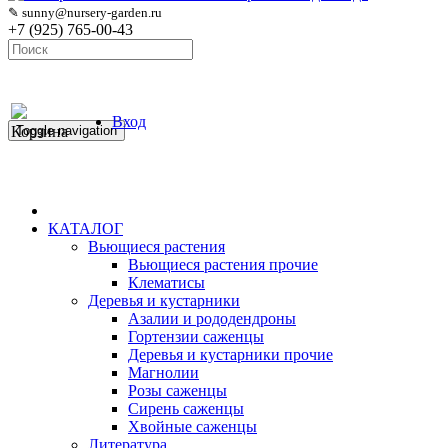
✎ sunny@nursery-garden.ru
+7 (925) 765-00-43
Вход
Корзина
Toggle navigation
КАТАЛОГ
Вьющиеся растения
Вьющиеся растения прочие
Клематисы
Деревья и кустарники
Азалии и рододендроны
Гортензии саженцы
Деревья и кустарники прочие
Магнолии
Розы саженцы
Сирень саженцы
Хвойные саженцы
Литература