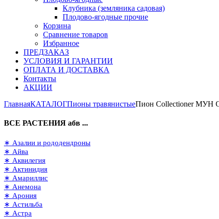
Клубника (земляника садовая)
Плодово-ягодные прочие
Корзина
Сравнение товаров
Избранное
ПРЕДЗАКАЗ
УСЛОВИЯ И ГАРАНТИИ
ОПЛАТА И ДОСТАВКА
Контакты
АКЦИИ
Главная
КАТАЛОГ
Пионы травянистые
Пион Collectioner МУ
ВСЕ РАСТЕНИЯ абв ...
∗ Азалии и рододендроны
∗ Айва
∗ Аквилегия
∗ Актинидия
∗ Амариллис
∗ Анемона
∗ Арония
∗ Астильба
∗ Астра