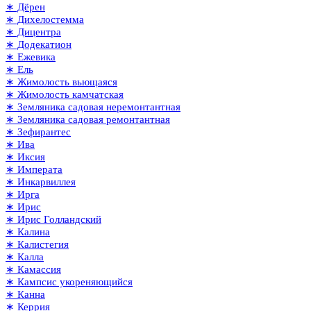
∗ Дёрен
∗ Дихелостемма
∗ Дицентра
∗ Додекатион
∗ Ежевика
∗ Ель
∗ Жимолость вьющаяся
∗ Жимолость камчатская
∗ Земляника садовая неремонтантная
∗ Земляника садовая ремонтантная
∗ Зефирантес
∗ Ива
∗ Иксия
∗ Императа
∗ Инкарвиллея
∗ Ирга
∗ Ирис
∗ Ирис Голландский
∗ Калина
∗ Калистегия
∗ Калла
∗ Камассия
∗ Кампсис укореняющийся
∗ Канна
∗ Керрия