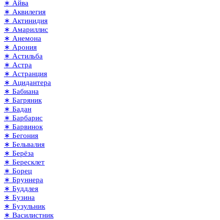
∗ Айва
∗ Аквилегия
∗ Актинидия
∗ Амариллис
∗ Анемона
∗ Арония
∗ Астильба
∗ Астра
∗ Астранция
∗ Ацидантера
∗ Бабиана
∗ Багряник
∗ Бадан
∗ Барбарис
∗ Барвинок
∗ Бегония
∗ Бельвалия
∗ Берёза
∗ Бересклет
∗ Борец
∗ Бруннера
∗ Буддлея
∗ Бузина
∗ Бузульник
∗ Василистник