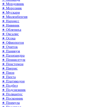
∗ Мордовник
∗ Морозник
∗ Мускари
∗ Мюленбергия
∗ Нарцисс
∗ Нивяник
∗ Облепиха
∗ Оксалис
∗ Осока
∗ Офиопогон
∗ Очиток
∗ Паникум
∗ Пахизандра
∗ Пеннисетум
∗ Пенстемон
∗ Пиерис
∗ Пион
∗ Пихта
∗ Платикодон
∗ Подбел
∗ Подснежник
∗ Полиантес
∗ Посконник
∗ Примула
∗ Прострел