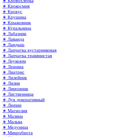
∗ Кровохлёбка
∗ Крокосмия
∗ Крокус
∗ Крушина
∗ Крыжовник
∗ Купальница
∗ Лабазник
∗ Лаванда
∗ Ландыш
∗ Лапчатка кустарниковая
∗ Лапчатка травянистая
∗ Леукоюм
∗ Лещина
∗ Лиатрис
∗ Лилейник
∗ Лилия
∗ Лимонник
∗ Лиственница
∗ Лук декоративный
∗ Люпин
∗ Магнолия
∗ Малина
∗ Мальва
∗ Медуница
∗ Микробиота