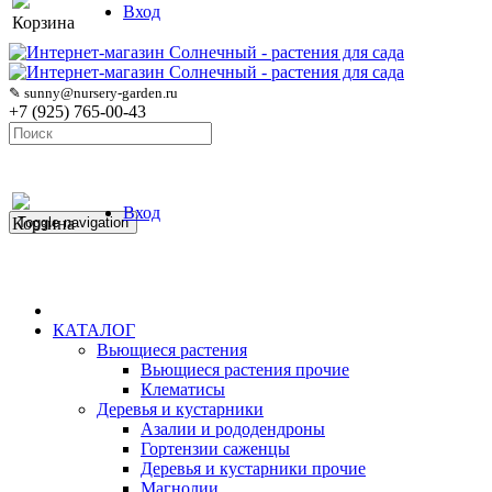
Вход
Корзина
✎ sunny@nursery-garden.ru
+7 (925) 765-00-43
Вход
Корзина
Toggle navigation
КАТАЛОГ
Вьющиеся растения
Вьющиеся растения прочие
Клематисы
Деревья и кустарники
Азалии и рододендроны
Гортензии саженцы
Деревья и кустарники прочие
Магнолии