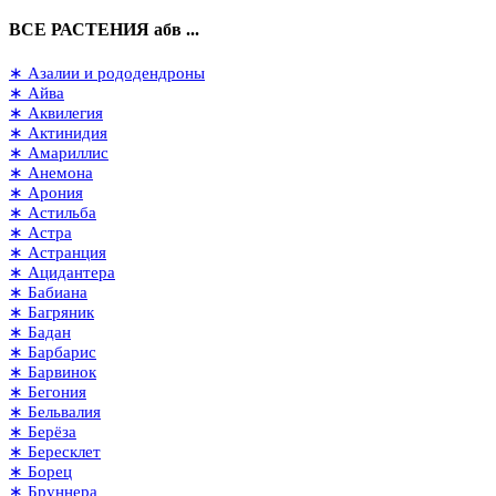
ВСЕ РАСТЕНИЯ абв ...
∗ Азалии и рододендроны
∗ Айва
∗ Аквилегия
∗ Актинидия
∗ Амариллис
∗ Анемона
∗ Арония
∗ Астильба
∗ Астра
∗ Астранция
∗ Ацидантера
∗ Бабиана
∗ Багряник
∗ Бадан
∗ Барбарис
∗ Барвинок
∗ Бегония
∗ Бельвалия
∗ Берёза
∗ Бересклет
∗ Борец
∗ Бруннера