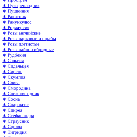
∗ Пузыреплодник
∗ Пушкиния
∗ Ракитник
∗ Ранункулюс
∗ Роджерсия
∗ Розы английские
∗ Розы парковые и шрабы
∗ Розы плетистые
∗ Розы чайно-гибридные
∗ Рудбекия
∗ Сальвия
∗ Сидальцея
∗ Сирень
∗ Скумпия
∗ Слива
∗ Смородина
∗ Снежноягодник
∗ Сосна
∗ Спараксис
∗ Спирея
∗ Стефанандра
∗ Страусник
∗ Сцилла
∗ Тигридия