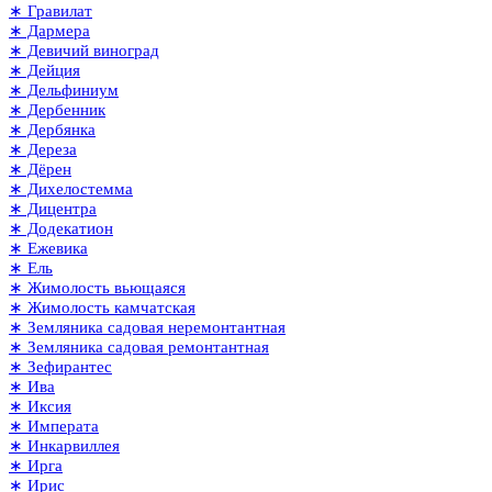
∗ Гравилат
∗ Дармера
∗ Девичий виноград
∗ Дейция
∗ Дельфиниум
∗ Дербенник
∗ Дербянка
∗ Дереза
∗ Дёрен
∗ Дихелостемма
∗ Дицентра
∗ Додекатион
∗ Ежевика
∗ Ель
∗ Жимолость вьющаяся
∗ Жимолость камчатская
∗ Земляника садовая неремонтантная
∗ Земляника садовая ремонтантная
∗ Зефирантес
∗ Ива
∗ Иксия
∗ Императа
∗ Инкарвиллея
∗ Ирга
∗ Ирис