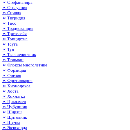
∗ Стефанандра
∗ Страусник
∗ Сцилла
∗ Тигридия
∗ Тисс
∗ Традесканция
∗ Трителейя
∗ Трициртис
∗ Тсуга
∗ Туя
∗ Тысячелистник
∗ Тюльпан
∗ Флоксы многолетние
∗ Форзиция
∗ Фрезия
∗ Фритиллярия
∗ Хионодокса
∗ Хоста
∗ Хохлатка
∗ Цикламен
∗ Чубушник
∗ Ширяш
∗ Щитовник
∗ Щучка
∗ Экзохорда