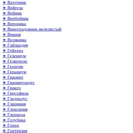
∗ Ваточник
∗ Вейгела
∗ Вейник
∗ Вербейник
∗ Вероника
∗ Виноградовник железистый
∗ Вишня
∗ Волжанка
∗ Гайлардия
∗ Гейхера
∗ Гелениум
∗ Гелиопсис
∗ Георгин
∗ Гераниум
∗ Гиацинт
∗ Гиацинтоидес
∗ Гинкго
∗ Гипсофила
∗ Гладиолус
∗ Глициния
∗ Глоксиния
∗ Глориоза
∗ Голубика
∗ Горец
∗ Гортензия