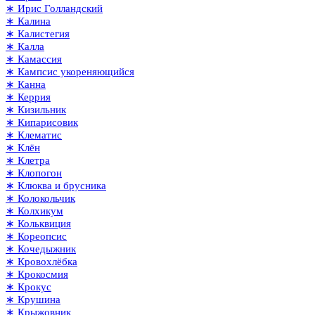
∗ Ирис Голландский
∗ Калина
∗ Калистегия
∗ Калла
∗ Камассия
∗ Кампсис укореняющийся
∗ Канна
∗ Керрия
∗ Кизильник
∗ Кипарисовик
∗ Клематис
∗ Клён
∗ Клетра
∗ Клопогон
∗ Клюква и брусника
∗ Колокольчик
∗ Колхикум
∗ Кольквиция
∗ Кореопсис
∗ Кочедыжник
∗ Кровохлёбка
∗ Крокосмия
∗ Крокус
∗ Крушина
∗ Крыжовник