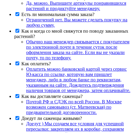
Да, можно. Выпишите артикулы понравившихся
растений и продиктуйте менеджеру.
Есть ли минимальная сумма заказа?
Ограничений нет. Вы можете сделать покупку на
любую сумму.
Как и когда со мной свяжутся по поводу заказанных
растений?
Обычно наш менеждер связывается с покупателем
по электронной почте в течение суток после
оформления заказа на сайте. Если вы не указали
почту, то по телефону.
Как оплатить?
Оплатить можно банковской картой через сервис
Ю-касса по ссылке, которую вам пришлет
менеджер, либо в любом банке по реквизитам,
указанным на сайте. Дождитесь подтверждения
наличия товраов от менеджера, затем оплачивайте.
Как вы доставляете саженцы?
Почтой РФ и СДЭК по всей России. В Москве
возможен самовывоз (ст. Матвеевская) по
предварительной договоренности.
Доедут ли саженцы живыми?
Доедут ) Мы создаем все условия для успешной
пересылки: закрепляем их в коробке, сохраняем