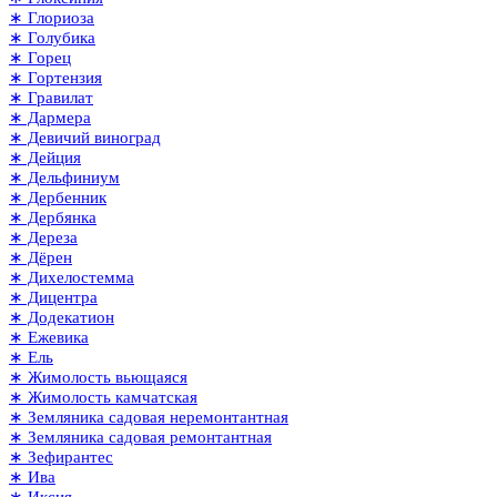
∗ Глориоза
∗ Голубика
∗ Горец
∗ Гортензия
∗ Гравилат
∗ Дармера
∗ Девичий виноград
∗ Дейция
∗ Дельфиниум
∗ Дербенник
∗ Дербянка
∗ Дереза
∗ Дёрен
∗ Дихелостемма
∗ Дицентра
∗ Додекатион
∗ Ежевика
∗ Ель
∗ Жимолость вьющаяся
∗ Жимолость камчатская
∗ Земляника садовая неремонтантная
∗ Земляника садовая ремонтантная
∗ Зефирантес
∗ Ива