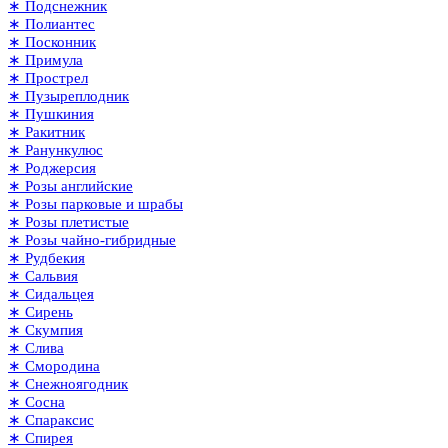
∗ Подснежник
∗ Полиантес
∗ Посконник
∗ Примула
∗ Прострел
∗ Пузыреплодник
∗ Пушкиния
∗ Ракитник
∗ Ранункулюс
∗ Роджерсия
∗ Розы английские
∗ Розы парковые и шрабы
∗ Розы плетистые
∗ Розы чайно-гибридные
∗ Рудбекия
∗ Сальвия
∗ Сидальцея
∗ Сирень
∗ Скумпия
∗ Слива
∗ Смородина
∗ Снежноягодник
∗ Сосна
∗ Спараксис
∗ Спирея