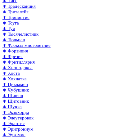
∗ Тисс
∗ Традесканция
∗ Трителейя
∗ Трициртис
∗ Тсуга
∗ Туя
∗ Тысячелистник
∗ Тюльпан
∗ Флоксы многолетние
∗ Форзиция
∗ Фрезия
∗ Фритиллярия
∗ Хионодокса
∗ Хоста
∗ Хохлатка
∗ Цикламен
∗ Чубушник
∗ Ширяш
∗ Щитовник
∗ Щучка
∗ Экзохорда
∗ Элеутерокок
∗ Эрантис
∗ Эритрониум
∗ Эукомис