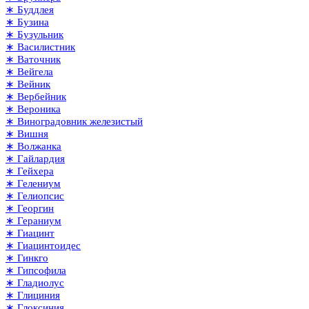
∗ Буддлея
∗ Бузина
∗ Бузульник
∗ Василистник
∗ Ваточник
∗ Вейгела
∗ Вейник
∗ Вербейник
∗ Вероника
∗ Виноградовник железистый
∗ Вишня
∗ Волжанка
∗ Гайлардия
∗ Гейхера
∗ Гелениум
∗ Гелиопсис
∗ Георгин
∗ Гераниум
∗ Гиацинт
∗ Гиацинтоидес
∗ Гинкго
∗ Гипсофила
∗ Гладиолус
∗ Глициния
∗ Глоксиния