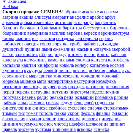
∗ Эхинацея
∗ Юкка
Скоро в продаже СЕМЕНА!
абрикос
агастахе
агератум
азарина
акация
алиссум
амарант
анафалис
арабис
арбуз
армерия
ароматныйтабак
артишок
аспарагус
багрянник
базилик
баклажан
бальзамин
бархатцы
бессмертник
бирючина
боярышник
валериана
василек
вербена
вереск
вероникаструм
виола
вьюнок
вяз
газания
гвоздика
гейхерелла
герань
гибискус
годеция
горох
горянка
грибы
дайкон
дихондра
душистый
душица
дыня
ежемалина
жасмин
живучка
зверобой
злаки
золотарник
иберис
индау
ипомея
иссоп
йошта
кабачок
календула
калужница
камелия
камнеломка
капуста
картофель
катальпа
каштан
книфофия
ковыль
колеус
копытень
космея
кувшинка
кукуруза
левкой
лианы
листвы
лобелия
лофант
лук-
севок
лютик
маргаритка
микрозелень
молодило
молочай
морковь
мшанка
мята
наперстянка
настурция
незабудка
нектарин
овсяница
огурец
орех
орхидея
патиссон
пеларгония
перец
персик
петрушка
петуния
пиретрум
подсолнечник
портулак
ревень
редис
редька
репа
розмарин
ромашка
рябина
рябчик
салат
самшит
свекла
седум
сельдерей
сидераты
синеголовник
синюха
скабиоза
смолевка
спаржа
стерлитамак
тимьян
тис
томат
тополь
тыква
укроп
фасоль
фиалка
физалис
физостегия
фуксия
хелоне
хризантема
целозия
цинерария
цинния
черемуха
чеснок
чистец
шалфей
шелковица
шпинат
щавель
энотера
эустома
эшшольция
ясколка
яснотка