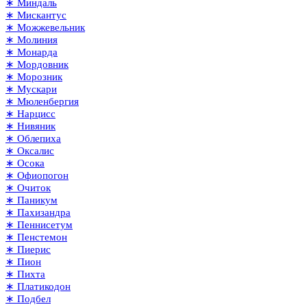
∗ Миндаль
∗ Мискантус
∗ Можжевельник
∗ Молиния
∗ Монарда
∗ Мордовник
∗ Морозник
∗ Мускари
∗ Мюленбергия
∗ Нарцисс
∗ Нивяник
∗ Облепиха
∗ Оксалис
∗ Осока
∗ Офиопогон
∗ Очиток
∗ Паникум
∗ Пахизандра
∗ Пеннисетум
∗ Пенстемон
∗ Пиерис
∗ Пион
∗ Пихта
∗ Платикодон
∗ Подбел