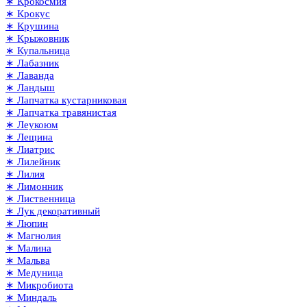
∗ Крокосмия
∗ Крокус
∗ Крушина
∗ Крыжовник
∗ Купальница
∗ Лабазник
∗ Лаванда
∗ Ландыш
∗ Лапчатка кустарниковая
∗ Лапчатка травянистая
∗ Леукоюм
∗ Лещина
∗ Лиатрис
∗ Лилейник
∗ Лилия
∗ Лимонник
∗ Лиственница
∗ Лук декоративный
∗ Люпин
∗ Магнолия
∗ Малина
∗ Мальва
∗ Медуница
∗ Микробиота
∗ Миндаль