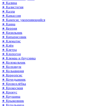
∗ Калина
∗ Калистегия
∗ Калла
∗ Камассия
∗ Кампсис укореняющийся
∗ Канна
∗ Керрия
∗ Кизильник
∗ Кипарисовик
∗ Клематис
∗ Клён
∗ Клетра
∗ Клопогон
∗ Клюква и брусника
∗ Колокольчик
∗ Колхикум
∗ Кольквиция
∗ Кореопсис
∗ Кочедыжник
∗ Кровохлёбка
∗ Крокосмия
∗ Крокус
∗ Крушина
∗ Крыжовник
∗ Купальница