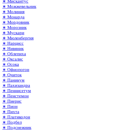
∗ Мискантус
∗ Можжевельник
∗ Молиния
∗ Монарда
∗ Мордовник
∗ Морозник
∗ Мускари
∗ Мюленбергия
∗ Нарцисс
∗ Нивяник
∗ Облепиха
∗ Оксалис
∗ Осока
∗ Офиопогон
∗ Очиток
∗ Паникум
∗ Пахизандра
∗ Пеннисетум
∗ Пенстемон
∗ Пиерис
∗ Пион
∗ Пихта
∗ Платикодон
∗ Подбел
∗ Подснежник