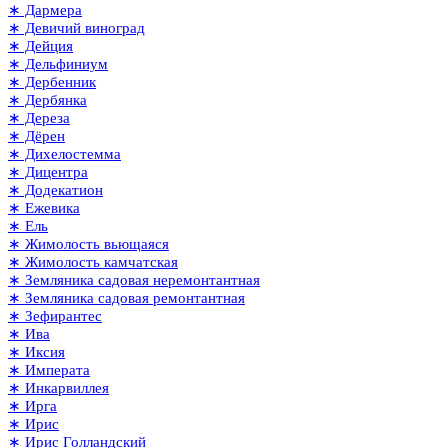
∗ Дармера
∗ Девичий виноград
∗ Дейция
∗ Дельфиниум
∗ Дербенник
∗ Дербянка
∗ Дереза
∗ Дёрен
∗ Дихелостемма
∗ Дицентра
∗ Додекатион
∗ Ежевика
∗ Ель
∗ Жимолость вьющаяся
∗ Жимолость камчатская
∗ Земляника садовая неремонтантная
∗ Земляника садовая ремонтантная
∗ Зефирантес
∗ Ива
∗ Иксия
∗ Императа
∗ Инкарвиллея
∗ Ирга
∗ Ирис
∗ Ирис Голландский