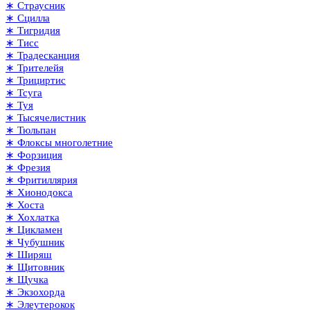
∗ Страусник
∗ Сцилла
∗ Тигридия
∗ Тисс
∗ Традесканция
∗ Трителейя
∗ Трициртис
∗ Тсуга
∗ Туя
∗ Тысячелистник
∗ Тюльпан
∗ Флоксы многолетние
∗ Форзиция
∗ Фрезия
∗ Фритиллярия
∗ Хионодокса
∗ Хоста
∗ Хохлатка
∗ Цикламен
∗ Чубушник
∗ Ширяш
∗ Щитовник
∗ Щучка
∗ Экзохорда
∗ Элеутерокок