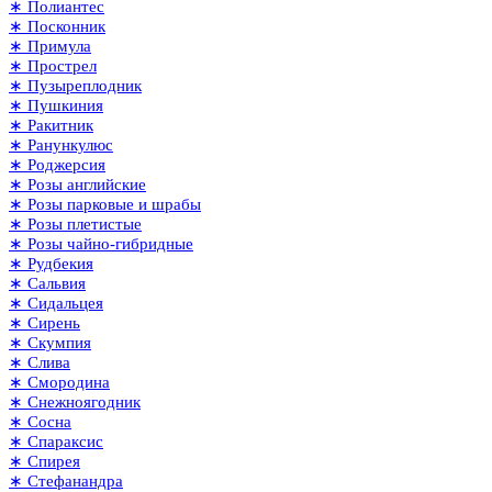
∗ Полиантес
∗ Посконник
∗ Примула
∗ Прострел
∗ Пузыреплодник
∗ Пушкиния
∗ Ракитник
∗ Ранункулюс
∗ Роджерсия
∗ Розы английские
∗ Розы парковые и шрабы
∗ Розы плетистые
∗ Розы чайно-гибридные
∗ Рудбекия
∗ Сальвия
∗ Сидальцея
∗ Сирень
∗ Скумпия
∗ Слива
∗ Смородина
∗ Снежноягодник
∗ Сосна
∗ Спараксис
∗ Спирея
∗ Стефанандра