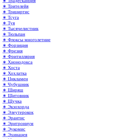
∗ Традесканция
∗ Трителейя
∗ Трициртис
∗ Тсуга
∗ Туя
∗ Тысячелистник
∗ Тюльпан
∗ Флоксы многолетние
∗ Форзиция
∗ Фрезия
∗ Фритиллярия
∗ Хионодокса
∗ Хоста
∗ Хохлатка
∗ Цикламен
∗ Чубушник
∗ Ширяш
∗ Щитовник
∗ Щучка
∗ Экзохорда
∗ Элеутерокок
∗ Эрантис
∗ Эритрониум
∗ Эукомис
∗ Эхинацея