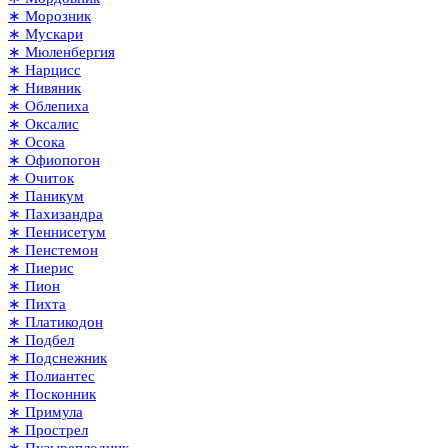
∗ Морозник
∗ Мускари
∗ Мюленбергия
∗ Нарцисс
∗ Нивяник
∗ Облепиха
∗ Оксалис
∗ Осока
∗ Офиопогон
∗ Очиток
∗ Паникум
∗ Пахизандра
∗ Пеннисетум
∗ Пенстемон
∗ Пиерис
∗ Пион
∗ Пихта
∗ Платикодон
∗ Подбел
∗ Подснежник
∗ Полиантес
∗ Посконник
∗ Примула
∗ Прострел
∗ Пузыреплодник