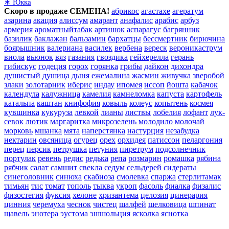
∗ Юкка
Скоро в продаже СЕМЕНА!
абрикос
агастахе
агератум
азарина
акация
алиссум
амарант
анафалис
арабис
арбуз
армерия
ароматныйтабак
артишок
аспарагус
багрянник
базилик
баклажан
бальзамин
бархатцы
бессмертник
бирючина
боярышник
валериана
василек
вербена
вереск
вероникаструм
виола
вьюнок
вяз
газания
гвоздика
гейхерелла
герань
гибискус
годеция
горох
горянка
грибы
дайкон
дихондра
душистый
душица
дыня
ежемалина
жасмин
живучка
зверобой
злаки
золотарник
иберис
индау
ипомея
иссоп
йошта
кабачок
календула
калужница
камелия
камнеломка
капуста
картофель
катальпа
каштан
книфофия
ковыль
колеус
копытень
космея
кувшинка
кукуруза
левкой
лианы
листвы
лобелия
лофант
лук-
севок
лютик
маргаритка
микрозелень
молодило
молочай
морковь
мшанка
мята
наперстянка
настурция
незабудка
нектарин
овсяница
огурец
орех
орхидея
патиссон
пеларгония
перец
персик
петрушка
петуния
пиретрум
подсолнечник
портулак
ревень
редис
редька
репа
розмарин
ромашка
рябина
рябчик
салат
самшит
свекла
седум
сельдерей
сидераты
синеголовник
синюха
скабиоза
смолевка
спаржа
стерлитамак
тимьян
тис
томат
тополь
тыква
укроп
фасоль
фиалка
физалис
физостегия
фуксия
хелоне
хризантема
целозия
цинерария
цинния
черемуха
чеснок
чистец
шалфей
шелковица
шпинат
щавель
энотера
эустома
эшшольция
ясколка
яснотка