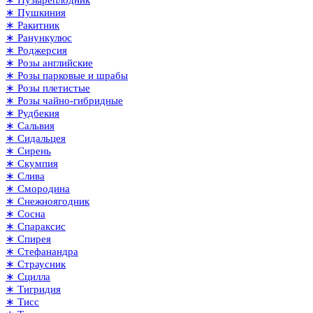
∗ Пушкиния
∗ Ракитник
∗ Ранункулюс
∗ Роджерсия
∗ Розы английские
∗ Розы парковые и шрабы
∗ Розы плетистые
∗ Розы чайно-гибридные
∗ Рудбекия
∗ Сальвия
∗ Сидальцея
∗ Сирень
∗ Скумпия
∗ Слива
∗ Смородина
∗ Снежноягодник
∗ Сосна
∗ Спараксис
∗ Спирея
∗ Стефанандра
∗ Страусник
∗ Сцилла
∗ Тигридия
∗ Тисс