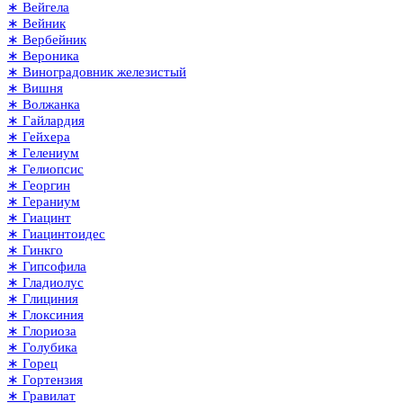
∗ Вейгела
∗ Вейник
∗ Вербейник
∗ Вероника
∗ Виноградовник железистый
∗ Вишня
∗ Волжанка
∗ Гайлардия
∗ Гейхера
∗ Гелениум
∗ Гелиопсис
∗ Георгин
∗ Гераниум
∗ Гиацинт
∗ Гиацинтоидес
∗ Гинкго
∗ Гипсофила
∗ Гладиолус
∗ Глициния
∗ Глоксиния
∗ Глориоза
∗ Голубика
∗ Горец
∗ Гортензия
∗ Гравилат