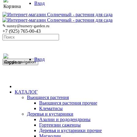
Вход
Корзина
✎ sunny@nursery-garden.ru
+7 (925) 765-00-43
Вход
Корзина
Toggle navigation
КАТАЛОГ
Вьющиеся растения
Вьющиеся растения прочие
Клематисы
Деревья и кустарники
Азалии и рододендроны
Гортензии саженцы
Деревья и кустарники прочие
Магнолии