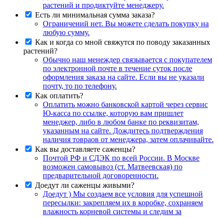
растений и продиктуйте менеджеру.
Есть ли минимальная сумма заказа?
Ограничений нет. Вы можете сделать покупку на
любую сумму.
Как и когда со мной свяжутся по поводу заказанных
растений?
Обычно наш менеждер связывается с покупателем
по электронной почте в течение суток после
оформления заказа на сайте. Если вы не указали
почту, то по телефону.
Как оплатить?
Оплатить можно банковской картой через сервис
Ю-касса по ссылке, которую вам пришлет
менеджер, либо в любом банке по реквизитам,
указанным на сайте. Дождитесь подтверждения
наличия товраов от менеджера, затем оплачивайте.
Как вы доставляете саженцы?
Почтой РФ и СДЭК по всей России. В Москве
возможен самовывоз (ст. Матвеевская) по
предварительной договоренности.
Доедут ли саженцы живыми?
Доедут ) Мы создаем все условия для успешной
пересылки: закрепляем их в коробке, сохраняем
влажность корневой системы и следим за