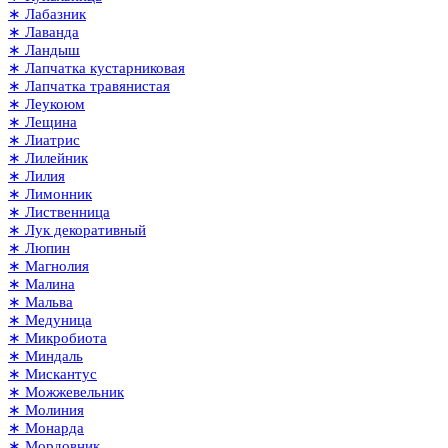
∗ Лабазник
∗ Лаванда
∗ Ландыш
∗ Лапчатка кустарниковая
∗ Лапчатка травянистая
∗ Леукоюм
∗ Лещина
∗ Лиатрис
∗ Лилейник
∗ Лилия
∗ Лимонник
∗ Лиственница
∗ Лук декоративный
∗ Люпин
∗ Магнолия
∗ Малина
∗ Мальва
∗ Медуница
∗ Микробиота
∗ Миндаль
∗ Мискантус
∗ Можжевельник
∗ Молиния
∗ Монарда
∗ Мордовник