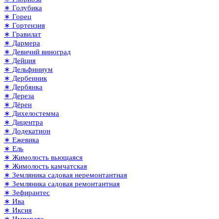
∗ Голубика
∗ Горец
∗ Гортензия
∗ Гравилат
∗ Дармера
∗ Девичий виноград
∗ Дейция
∗ Дельфиниум
∗ Дербенник
∗ Дербянка
∗ Дереза
∗ Дёрен
∗ Дихелостемма
∗ Дицентра
∗ Додекатион
∗ Ежевика
∗ Ель
∗ Жимолость вьющаяся
∗ Жимолость камчатская
∗ Земляника садовая неремонтантная
∗ Земляника садовая ремонтантная
∗ Зефирантес
∗ Ива
∗ Иксия