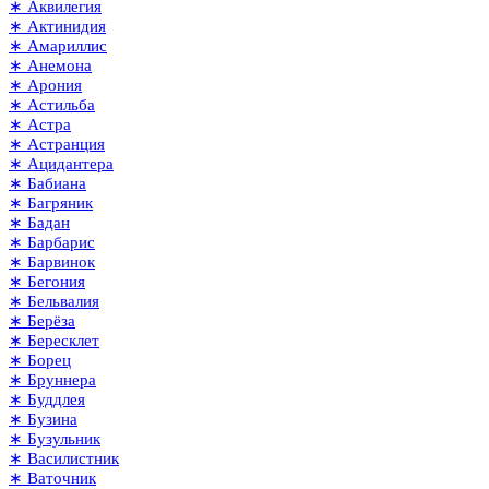
∗ Аквилегия
∗ Актинидия
∗ Амариллис
∗ Анемона
∗ Арония
∗ Астильба
∗ Астра
∗ Астранция
∗ Ацидантера
∗ Бабиана
∗ Багряник
∗ Бадан
∗ Барбарис
∗ Барвинок
∗ Бегония
∗ Бельвалия
∗ Берёза
∗ Бересклет
∗ Борец
∗ Бруннера
∗ Буддлея
∗ Бузина
∗ Бузульник
∗ Василистник
∗ Ваточник