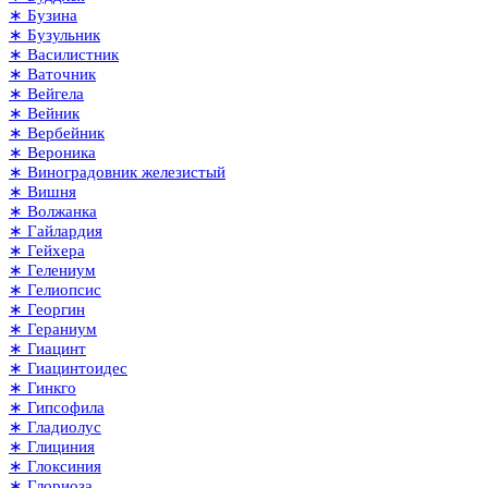
∗ Бузина
∗ Бузульник
∗ Василистник
∗ Ваточник
∗ Вейгела
∗ Вейник
∗ Вербейник
∗ Вероника
∗ Виноградовник железистый
∗ Вишня
∗ Волжанка
∗ Гайлардия
∗ Гейхера
∗ Гелениум
∗ Гелиопсис
∗ Георгин
∗ Гераниум
∗ Гиацинт
∗ Гиацинтоидес
∗ Гинкго
∗ Гипсофила
∗ Гладиолус
∗ Глициния
∗ Глоксиния
∗ Глориоза