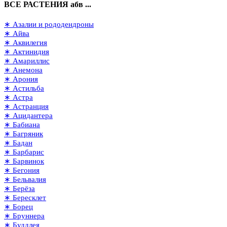
ВСЕ РАСТЕНИЯ абв ...
∗ Азалии и рододендроны
∗ Айва
∗ Аквилегия
∗ Актинидия
∗ Амариллис
∗ Анемона
∗ Арония
∗ Астильба
∗ Астра
∗ Астранция
∗ Ацидантера
∗ Бабиана
∗ Багряник
∗ Бадан
∗ Барбарис
∗ Барвинок
∗ Бегония
∗ Бельвалия
∗ Берёза
∗ Бересклет
∗ Борец
∗ Бруннера
∗ Буддлея