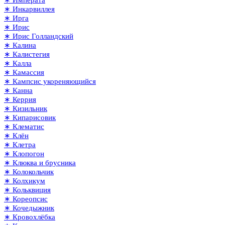
∗ Императа
∗ Инкарвиллея
∗ Ирга
∗ Ирис
∗ Ирис Голландский
∗ Калина
∗ Калистегия
∗ Калла
∗ Камассия
∗ Кампсис укореняющийся
∗ Канна
∗ Керрия
∗ Кизильник
∗ Кипарисовик
∗ Клематис
∗ Клён
∗ Клетра
∗ Клопогон
∗ Клюква и брусника
∗ Колокольчик
∗ Колхикум
∗ Кольквиция
∗ Кореопсис
∗ Кочедыжник
∗ Кровохлёбка