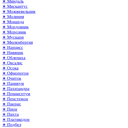
∗ Миндаль
∗ Мискантус
∗ Можжевельник
∗ Молиния
∗ Монарда
∗ Мордовник
∗ Морозник
∗ Мускари
∗ Мюленбергия
∗ Нарцисс
∗ Нивяник
∗ Облепиха
∗ Оксалис
∗ Осока
∗ Офиопогон
∗ Очиток
∗ Паникум
∗ Пахизандра
∗ Пеннисетум
∗ Пенстемон
∗ Пиерис
∗ Пион
∗ Пихта
∗ Платикодон
∗ Подбел