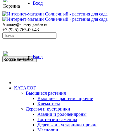
Вход
Корзина
✎ sunny@nursery-garden.ru
+7 (925) 765-00-43
Вход
Корзина
Toggle navigation
КАТАЛОГ
Вьющиеся растения
Вьющиеся растения прочие
Клематисы
Деревья и кустарники
Азалии и рододендроны
Гортензии саженцы
Деревья и кустарники прочие
Магнолии