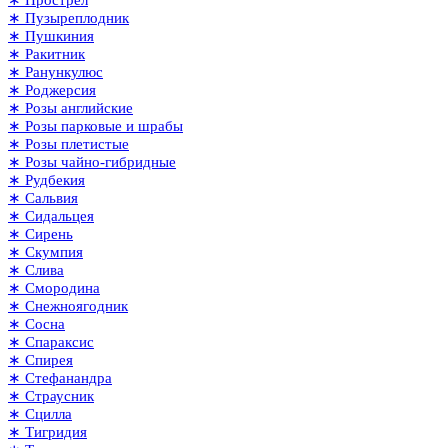
∗ Пузыреплодник
∗ Пушкиния
∗ Ракитник
∗ Ранункулюс
∗ Роджерсия
∗ Розы английские
∗ Розы парковые и шрабы
∗ Розы плетистые
∗ Розы чайно-гибридные
∗ Рудбекия
∗ Сальвия
∗ Сидальцея
∗ Сирень
∗ Скумпия
∗ Слива
∗ Смородина
∗ Снежноягодник
∗ Сосна
∗ Спараксис
∗ Спирея
∗ Стефанандра
∗ Страусник
∗ Сцилла
∗ Тигридия