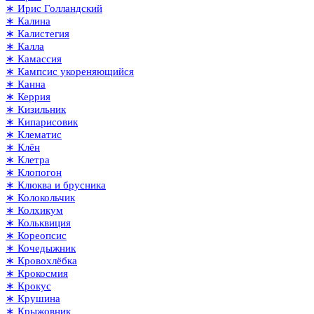
∗ Ирис Голландский
∗ Калина
∗ Калистегия
∗ Калла
∗ Камассия
∗ Кампсис укореняющийся
∗ Канна
∗ Керрия
∗ Кизильник
∗ Кипарисовик
∗ Клематис
∗ Клён
∗ Клетра
∗ Клопогон
∗ Клюква и брусника
∗ Колокольчик
∗ Колхикум
∗ Кольквиция
∗ Кореопсис
∗ Кочедыжник
∗ Кровохлёбка
∗ Крокосмия
∗ Крокус
∗ Крушина
∗ Крыжовник