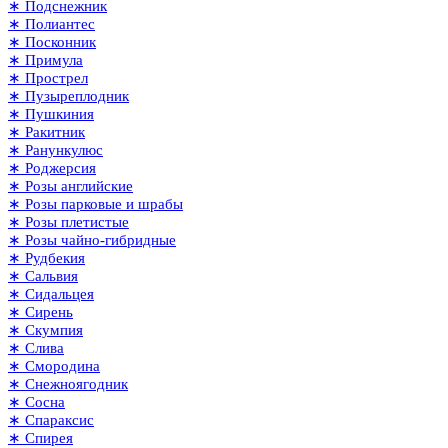
∗ Подснежник
∗ Полиантес
∗ Посконник
∗ Примула
∗ Прострел
∗ Пузыреплодник
∗ Пушкиния
∗ Ракитник
∗ Ранункулюс
∗ Роджерсия
∗ Розы английские
∗ Розы парковые и шрабы
∗ Розы плетистые
∗ Розы чайно-гибридные
∗ Рудбекия
∗ Сальвия
∗ Сидальцея
∗ Сирень
∗ Скумпия
∗ Слива
∗ Смородина
∗ Снежноягодник
∗ Сосна
∗ Спараксис
∗ Спирея