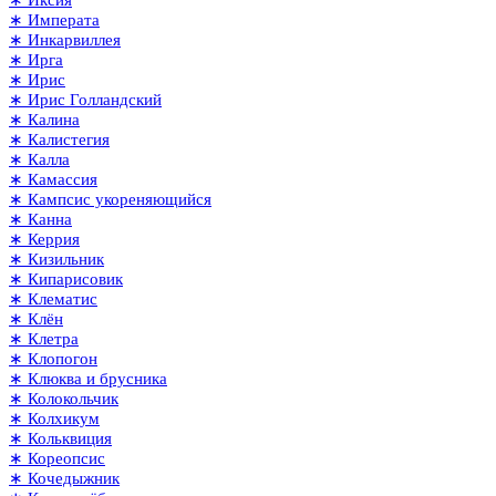
∗ Иксия
∗ Императа
∗ Инкарвиллея
∗ Ирга
∗ Ирис
∗ Ирис Голландский
∗ Калина
∗ Калистегия
∗ Калла
∗ Камассия
∗ Кампсис укореняющийся
∗ Канна
∗ Керрия
∗ Кизильник
∗ Кипарисовик
∗ Клематис
∗ Клён
∗ Клетра
∗ Клопогон
∗ Клюква и брусника
∗ Колокольчик
∗ Колхикум
∗ Кольквиция
∗ Кореопсис
∗ Кочедыжник