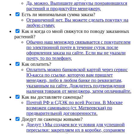
Да, можно. Выпишите артикулы понравившихся
растений и продиктуйте менеджеру.
Есть ли минимальная сумма заказа?
Ограничений нет. Вы можете сделать покупку на
любую сумму.
Как и когда со мной свяжутся по поводу заказанных
растений?
Обычно наш менеждер связывается с покупателем
по электронной почте в течение суток после
оформления заказа на сайте. Если вы не указали
почту, то по телефону.
Как оплатить?
Оплатить можно банковской картой через сервис
Ю-касса по ссылке, которую вам пришлет
менеджер, либо в любом банке по реквизитам,
указанным на сайте. Дождитесь подтверждения
наличия товраов от менеджера, затем оплачивайте.
Как вы доставляете саженцы?
Почтой РФ и СДЭК по всей России. В Москве
возможен самовывоз (ст. Матвеевская) по
предварительной договоренности.
Доедут ли саженцы живыми?
Доедут ) Мы создаем все условия для успешной
пересылки: закрепляем их в коробке, сохраняем