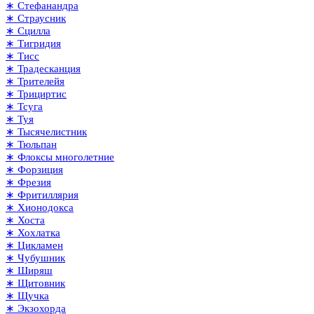
∗ Стефанандра
∗ Страусник
∗ Сцилла
∗ Тигридия
∗ Тисс
∗ Традесканция
∗ Трителейя
∗ Трициртис
∗ Тсуга
∗ Туя
∗ Тысячелистник
∗ Тюльпан
∗ Флоксы многолетние
∗ Форзиция
∗ Фрезия
∗ Фритиллярия
∗ Хионодокса
∗ Хоста
∗ Хохлатка
∗ Цикламен
∗ Чубушник
∗ Ширяш
∗ Щитовник
∗ Щучка
∗ Экзохорда