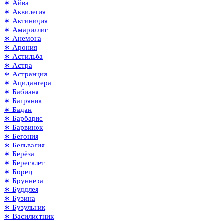
∗ Айва
∗ Аквилегия
∗ Актинидия
∗ Амариллис
∗ Анемона
∗ Арония
∗ Астильба
∗ Астра
∗ Астранция
∗ Ацидантера
∗ Бабиана
∗ Багряник
∗ Бадан
∗ Барбарис
∗ Барвинок
∗ Бегония
∗ Бельвалия
∗ Берёза
∗ Бересклет
∗ Борец
∗ Бруннера
∗ Буддлея
∗ Бузина
∗ Бузульник
∗ Василистник