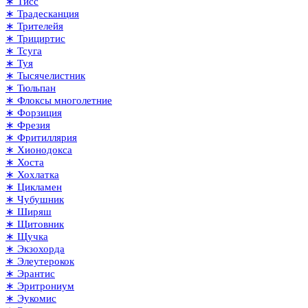
∗ Тисс
∗ Традесканция
∗ Трителейя
∗ Трициртис
∗ Тсуга
∗ Туя
∗ Тысячелистник
∗ Тюльпан
∗ Флоксы многолетние
∗ Форзиция
∗ Фрезия
∗ Фритиллярия
∗ Хионодокса
∗ Хоста
∗ Хохлатка
∗ Цикламен
∗ Чубушник
∗ Ширяш
∗ Щитовник
∗ Щучка
∗ Экзохорда
∗ Элеутерокок
∗ Эрантис
∗ Эритрониум
∗ Эукомис