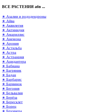
ВСЕ РАСТЕНИЯ абв ...
∗ Азалии и рододендроны
∗ Айва
∗ Аквилегия
∗ Актинидия
∗ Амариллис
∗ Анемона
∗ Арония
∗ Астильба
∗ Астра
∗ Астранция
∗ Ацидантера
∗ Бабиана
∗ Багряник
∗ Бадан
∗ Барбарис
∗ Барвинок
∗ Бегония
∗ Бельвалия
∗ Берёза
∗ Бересклет
∗ Борец
∗ Бруннера