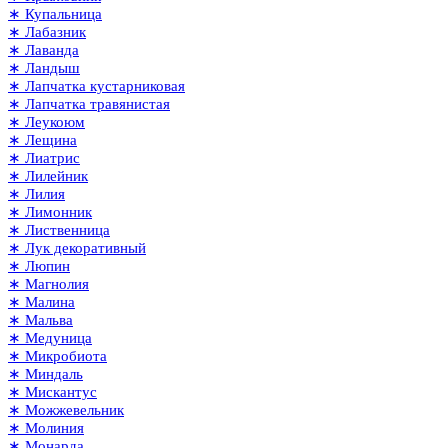
∗ Купальница
∗ Лабазник
∗ Лаванда
∗ Ландыш
∗ Лапчатка кустарниковая
∗ Лапчатка травянистая
∗ Леукоюм
∗ Лещина
∗ Лиатрис
∗ Лилейник
∗ Лилия
∗ Лимонник
∗ Лиственница
∗ Лук декоративный
∗ Люпин
∗ Магнолия
∗ Малина
∗ Мальва
∗ Медуница
∗ Микробиота
∗ Миндаль
∗ Мискантус
∗ Можжевельник
∗ Молиния
∗ Монарда