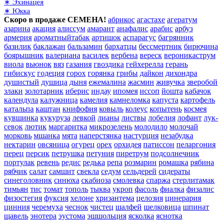
∗ Эхинацея
∗ Юкка
Скоро в продаже СЕМЕНА!
абрикос
агастахе
агератум
азарина
акация
алиссум
амарант
анафалис
арабис
арбуз
армерия
ароматныйтабак
артишок
аспарагус
багрянник
базилик
баклажан
бальзамин
бархатцы
бессмертник
бирючина
боярышник
валериана
василек
вербена
вереск
вероникаструм
виола
вьюнок
вяз
газания
гвоздика
гейхерелла
герань
гибискус
годеция
горох
горянка
грибы
дайкон
дихондра
душистый
душица
дыня
ежемалина
жасмин
живучка
зверобой
злаки
золотарник
иберис
индау
ипомея
иссоп
йошта
кабачок
календула
калужница
камелия
камнеломка
капуста
картофель
катальпа
каштан
книфофия
ковыль
колеус
копытень
космея
кувшинка
кукуруза
левкой
лианы
листвы
лобелия
лофант
лук-
севок
лютик
маргаритка
микрозелень
молодило
молочай
морковь
мшанка
мята
наперстянка
настурция
незабудка
нектарин
овсяница
огурец
орех
орхидея
патиссон
пеларгония
перец
персик
петрушка
петуния
пиретрум
подсолнечник
портулак
ревень
редис
редька
репа
розмарин
ромашка
рябина
рябчик
салат
самшит
свекла
седум
сельдерей
сидераты
синеголовник
синюха
скабиоза
смолевка
спаржа
стерлитамак
тимьян
тис
томат
тополь
тыква
укроп
фасоль
фиалка
физалис
физостегия
фуксия
хелоне
хризантема
целозия
цинерария
цинния
черемуха
чеснок
чистец
шалфей
шелковица
шпинат
щавель
энотера
эустома
эшшольция
ясколка
яснотка