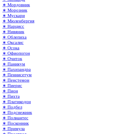
∗ Мордовник
∗ Морозник
∗ Мускари
∗ Мюленбергия
∗ Нарцисс
∗ Нивяник
∗ Облепиха
∗ Оксалис
∗ Осока
∗ Офиопогон
∗ Очиток
∗ Паникум
∗ Пахизандра
∗ Пеннисетум
∗ Пенстемон
∗ Пиерис
∗ Пион
∗ Пихта
∗ Платикодон
∗ Подбел
∗ Подснежник
∗ Полиантес
∗ Посконник
∗ Примула
∗ Прострел