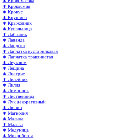
∗ Кровохлёбка
∗ Крокосмия
∗ Крокус
∗ Крушина
∗ Крыжовник
∗ Купальница
∗ Лабазник
∗ Лаванда
∗ Ландыш
∗ Лапчатка кустарниковая
∗ Лапчатка травянистая
∗ Леукоюм
∗ Лещина
∗ Лиатрис
∗ Лилейник
∗ Лилия
∗ Лимонник
∗ Лиственница
∗ Лук декоративный
∗ Люпин
∗ Магнолия
∗ Малина
∗ Мальва
∗ Медуница
∗ Микробиота