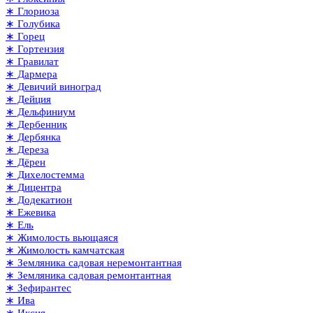
∗ Глориоза
∗ Голубика
∗ Горец
∗ Гортензия
∗ Гравилат
∗ Дармера
∗ Девичий виноград
∗ Дейция
∗ Дельфиниум
∗ Дербенник
∗ Дербянка
∗ Дереза
∗ Дёрен
∗ Дихелостемма
∗ Дицентра
∗ Додекатион
∗ Ежевика
∗ Ель
∗ Жимолость вьющаяся
∗ Жимолость камчатская
∗ Земляника садовая неремонтантная
∗ Земляника садовая ремонтантная
∗ Зефирантес
∗ Ива