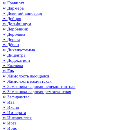
∗ Гравилат
∗ Дармера
∗ Девичий виноград
∗ Дейция
∗ Дельфиниум
∗ Дербенник
∗ Дербянка
∗ Дереза
∗ Дёрен
∗ Дихелостемма
∗ Дицентра
∗ Додекатион
∗ Ежевика
∗ Ель
∗ Жимолость вьющаяся
∗ Жимолость камчатская
∗ Земляника садовая неремонтантная
∗ Земляника садовая ремонтантная
∗ Зефирантес
∗ Ива
∗ Иксия
∗ Императа
∗ Инкарвиллея
∗ Ирга
∗ Ирис