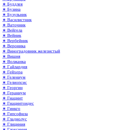
∗ Буддлея
∗ Бузина
∗ Бузульник
∗ Василистник
∗ Ваточник
∗ Вейгела
∗ Вейник
∗ Вербейник
∗ Вероника
∗ Виноградовник железистый
∗ Вишня
∗ Волжанка
∗ Гайлардия
∗ Гейхера
∗ Гелениум
∗ Гелиопсис
∗ Георгин
∗ Гераниум
∗ Гиацинт
∗ Гиацинтоидес
∗ Гинкго
∗ Гипсофила
∗ Гладиолус
∗ Глициния
∗ Глоксиния