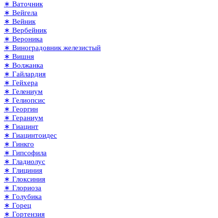
∗ Ваточник
∗ Вейгела
∗ Вейник
∗ Вербейник
∗ Вероника
∗ Виноградовник железистый
∗ Вишня
∗ Волжанка
∗ Гайлардия
∗ Гейхера
∗ Гелениум
∗ Гелиопсис
∗ Георгин
∗ Гераниум
∗ Гиацинт
∗ Гиацинтоидес
∗ Гинкго
∗ Гипсофила
∗ Гладиолус
∗ Глициния
∗ Глоксиния
∗ Глориоза
∗ Голубика
∗ Горец
∗ Гортензия