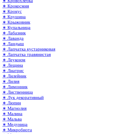
∗ Кровохлёбка
∗ Крокосмия
∗ Крокус
∗ Крушина
∗ Крыжовник
∗ Купальница
∗ Лабазник
∗ Лаванда
∗ Ландыш
∗ Лапчатка кустарниковая
∗ Лапчатка травянистая
∗ Леукоюм
∗ Лещина
∗ Лиатрис
∗ Лилейник
∗ Лилия
∗ Лимонник
∗ Лиственница
∗ Лук декоративный
∗ Люпин
∗ Магнолия
∗ Малина
∗ Мальва
∗ Медуница
∗ Микробиота