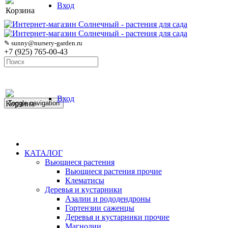
Вход
Корзина
✎ sunny@nursery-garden.ru
+7 (925) 765-00-43
Вход
Корзина
Toggle navigation
КАТАЛОГ
Вьющиеся растения
Вьющиеся растения прочие
Клематисы
Деревья и кустарники
Азалии и рододендроны
Гортензии саженцы
Деревья и кустарники прочие
Магнолии