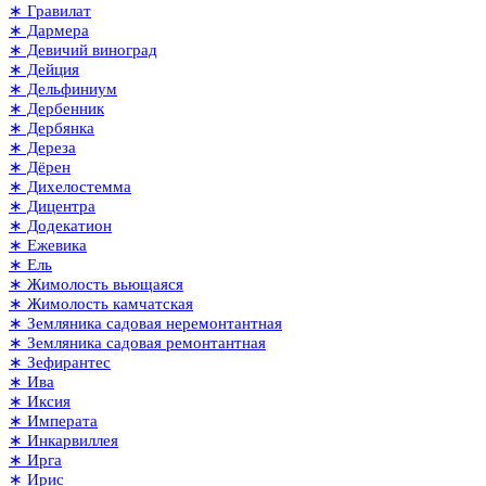
∗ Гравилат
∗ Дармера
∗ Девичий виноград
∗ Дейция
∗ Дельфиниум
∗ Дербенник
∗ Дербянка
∗ Дереза
∗ Дёрен
∗ Дихелостемма
∗ Дицентра
∗ Додекатион
∗ Ежевика
∗ Ель
∗ Жимолость вьющаяся
∗ Жимолость камчатская
∗ Земляника садовая неремонтантная
∗ Земляника садовая ремонтантная
∗ Зефирантес
∗ Ива
∗ Иксия
∗ Императа
∗ Инкарвиллея
∗ Ирга
∗ Ирис