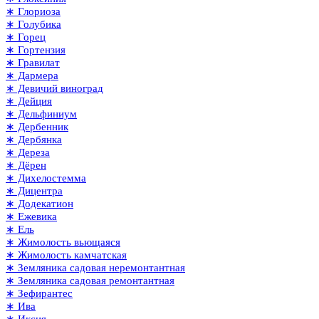
∗ Глориоза
∗ Голубика
∗ Горец
∗ Гортензия
∗ Гравилат
∗ Дармера
∗ Девичий виноград
∗ Дейция
∗ Дельфиниум
∗ Дербенник
∗ Дербянка
∗ Дереза
∗ Дёрен
∗ Дихелостемма
∗ Дицентра
∗ Додекатион
∗ Ежевика
∗ Ель
∗ Жимолость вьющаяся
∗ Жимолость камчатская
∗ Земляника садовая неремонтантная
∗ Земляника садовая ремонтантная
∗ Зефирантес
∗ Ива