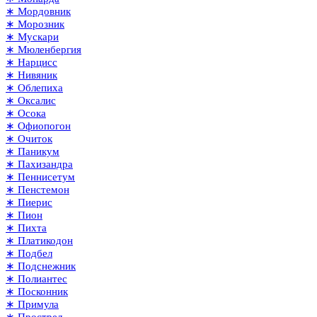
∗ Мордовник
∗ Морозник
∗ Мускари
∗ Мюленбергия
∗ Нарцисс
∗ Нивяник
∗ Облепиха
∗ Оксалис
∗ Осока
∗ Офиопогон
∗ Очиток
∗ Паникум
∗ Пахизандра
∗ Пеннисетум
∗ Пенстемон
∗ Пиерис
∗ Пион
∗ Пихта
∗ Платикодон
∗ Подбел
∗ Подснежник
∗ Полиантес
∗ Посконник
∗ Примула
∗ Прострел