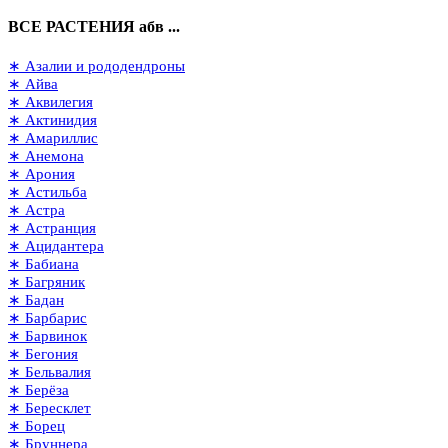
ВСЕ РАСТЕНИЯ абв ...
∗ Азалии и рододендроны
∗ Айва
∗ Аквилегия
∗ Актинидия
∗ Амариллис
∗ Анемона
∗ Арония
∗ Астильба
∗ Астра
∗ Астранция
∗ Ацидантера
∗ Бабиана
∗ Багряник
∗ Бадан
∗ Барбарис
∗ Барвинок
∗ Бегония
∗ Бельвалия
∗ Берёза
∗ Бересклет
∗ Борец
∗ Бруннера