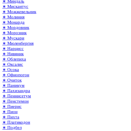
∗ Миндаль
∗ Мискантус
∗ Можжевельник
∗ Молиния
∗ Монарда
∗ Мордовник
∗ Морозник
∗ Мускари
∗ Мюленбергия
∗ Нарцисс
∗ Нивяник
∗ Облепиха
∗ Оксалис
∗ Осока
∗ Офиопогон
∗ Очиток
∗ Паникум
∗ Пахизандра
∗ Пеннисетум
∗ Пенстемон
∗ Пиерис
∗ Пион
∗ Пихта
∗ Платикодон
∗ Подбел