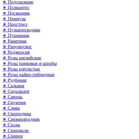
∗ Подснежник
∗ Полиантес
∗ Посконник
∗ Примула
∗ Прострел
∗ Пузыреплодник
∗ Пушкиния
∗ Ракитник
∗ Ранункулюс
∗ Роджерсия
∗ Розы английские
∗ Розы парковые и шрабы
∗ Розы плетистые
∗ Розы чайно-гибридные
∗ Рудбекия
∗ Сальвия
∗ Сидальцея
∗ Сирень
∗ Скумпия
∗ Слива
∗ Смородина
∗ Снежноягодник
∗ Сосна
∗ Спараксис
∗ Спирея