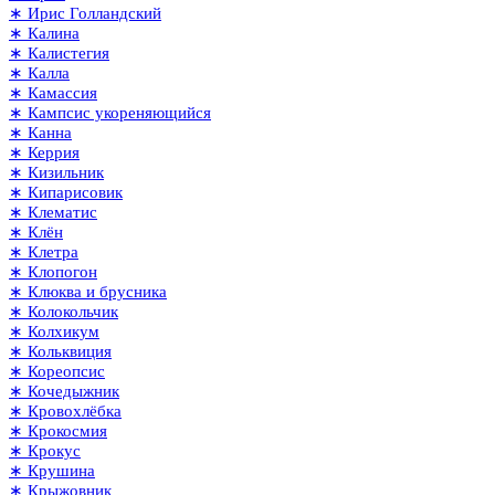
∗ Ирис Голландский
∗ Калина
∗ Калистегия
∗ Калла
∗ Камассия
∗ Кампсис укореняющийся
∗ Канна
∗ Керрия
∗ Кизильник
∗ Кипарисовик
∗ Клематис
∗ Клён
∗ Клетра
∗ Клопогон
∗ Клюква и брусника
∗ Колокольчик
∗ Колхикум
∗ Кольквиция
∗ Кореопсис
∗ Кочедыжник
∗ Кровохлёбка
∗ Крокосмия
∗ Крокус
∗ Крушина
∗ Крыжовник