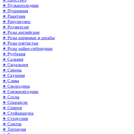
∗ Пузыреплодник
∗ Пушкиния
∗ Ракитник
∗ Ранункулюс
∗ Роджерсия
∗ Розы английские
∗ Розы парковые и шрабы
∗ Розы плетистые
∗ Розы чайно-гибридные
∗ Рудбекия
∗ Сальвия
∗ Сидальцея
∗ Сирень
∗ Скумпия
∗ Слива
∗ Смородина
∗ Снежноягодник
∗ Сосна
∗ Спараксис
∗ Спирея
∗ Стефанандра
∗ Страусник
∗ Сцилла
∗ Тигридия