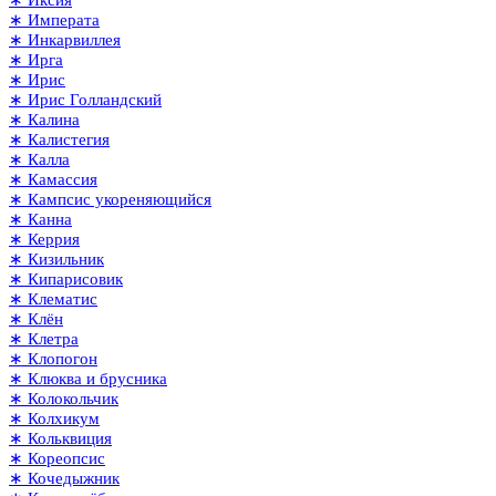
∗ Иксия
∗ Императа
∗ Инкарвиллея
∗ Ирга
∗ Ирис
∗ Ирис Голландский
∗ Калина
∗ Калистегия
∗ Калла
∗ Камассия
∗ Кампсис укореняющийся
∗ Канна
∗ Керрия
∗ Кизильник
∗ Кипарисовик
∗ Клематис
∗ Клён
∗ Клетра
∗ Клопогон
∗ Клюква и брусника
∗ Колокольчик
∗ Колхикум
∗ Кольквиция
∗ Кореопсис
∗ Кочедыжник