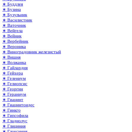
∗ Буддлея
∗ Бузина
∗ Бузульник
∗ Василистник
∗ Ваточник
∗ Вейгела
∗ Вейник
∗ Вербейник
∗ Вероника
∗ Виноградовник железистый
∗ Вишня
∗ Волжанка
∗ Гайлардия
∗ Гейхера
∗ Гелениум
∗ Гелиопсис
∗ Георгин
∗ Гераниум
∗ Гиацинт
∗ Гиацинтоидес
∗ Гинкго
∗ Гипсофила
∗ Гладиолус
∗ Глициния
∗ Глоксиния