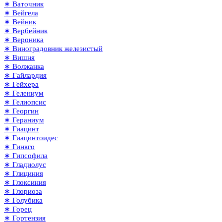
∗ Ваточник
∗ Вейгела
∗ Вейник
∗ Вербейник
∗ Вероника
∗ Виноградовник железистый
∗ Вишня
∗ Волжанка
∗ Гайлардия
∗ Гейхера
∗ Гелениум
∗ Гелиопсис
∗ Георгин
∗ Гераниум
∗ Гиацинт
∗ Гиацинтоидес
∗ Гинкго
∗ Гипсофила
∗ Гладиолус
∗ Глициния
∗ Глоксиния
∗ Глориоза
∗ Голубика
∗ Горец
∗ Гортензия