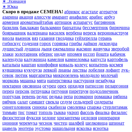
∗ Эхинацея
∗ Юкка
Скоро в продаже СЕМЕНА!
абрикос
агастахе
агератум
азарина
акация
алиссум
амарант
анафалис
арабис
арбуз
армерия
ароматныйтабак
артишок
аспарагус
багрянник
базилик
баклажан
бальзамин
бархатцы
бессмертник
бирючина
боярышник
валериана
василек
вербена
вереск
вероникаструм
виола
вьюнок
вяз
газания
гвоздика
гейхерелла
герань
гибискус
годеция
горох
горянка
грибы
дайкон
дихондра
душистый
душица
дыня
ежемалина
жасмин
живучка
зверобой
злаки
золотарник
иберис
индау
ипомея
иссоп
йошта
кабачок
календула
калужница
камелия
камнеломка
капуста
картофель
катальпа
каштан
книфофия
ковыль
колеус
копытень
космея
кувшинка
кукуруза
левкой
лианы
листвы
лобелия
лофант
лук-
севок
лютик
маргаритка
микрозелень
молодило
молочай
морковь
мшанка
мята
наперстянка
настурция
незабудка
нектарин
овсяница
огурец
орех
орхидея
патиссон
пеларгония
перец
персик
петрушка
петуния
пиретрум
подсолнечник
портулак
ревень
редис
редька
репа
розмарин
ромашка
рябина
рябчик
салат
самшит
свекла
седум
сельдерей
сидераты
синеголовник
синюха
скабиоза
смолевка
спаржа
стерлитамак
тимьян
тис
томат
тополь
тыква
укроп
фасоль
фиалка
физалис
физостегия
фуксия
хелоне
хризантема
целозия
цинерария
цинния
черемуха
чеснок
чистец
шалфей
шелковица
шпинат
щавель
энотера
эустома
эшшольция
ясколка
яснотка