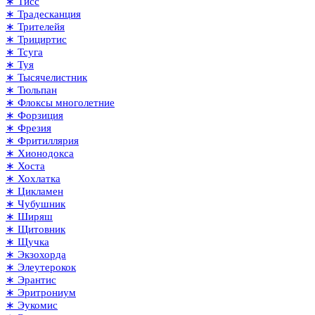
∗ Тисс
∗ Традесканция
∗ Трителейя
∗ Трициртис
∗ Тсуга
∗ Туя
∗ Тысячелистник
∗ Тюльпан
∗ Флоксы многолетние
∗ Форзиция
∗ Фрезия
∗ Фритиллярия
∗ Хионодокса
∗ Хоста
∗ Хохлатка
∗ Цикламен
∗ Чубушник
∗ Ширяш
∗ Щитовник
∗ Щучка
∗ Экзохорда
∗ Элеутерокок
∗ Эрантис
∗ Эритрониум
∗ Эукомис