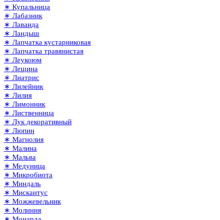
∗ Купальница
∗ Лабазник
∗ Лаванда
∗ Ландыш
∗ Лапчатка кустарниковая
∗ Лапчатка травянистая
∗ Леукоюм
∗ Лещина
∗ Лиатрис
∗ Лилейник
∗ Лилия
∗ Лимонник
∗ Лиственница
∗ Лук декоративный
∗ Люпин
∗ Магнолия
∗ Малина
∗ Мальва
∗ Медуница
∗ Микробиота
∗ Миндаль
∗ Мискантус
∗ Можжевельник
∗ Молиния
∗ Монарда