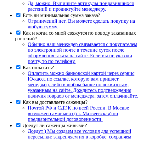
Да, можно. Выпишите артикулы понравившихся
растений и продиктуйте менеджеру.
Есть ли минимальная сумма заказа?
Ограничений нет. Вы можете сделать покупку на
любую сумму.
Как и когда со мной свяжутся по поводу заказанных
растений?
Обычно наш менеждер связывается с покупателем
по электронной почте в течение суток после
оформления заказа на сайте. Если вы не указали
почту, то по телефону.
Как оплатить?
Оплатить можно банковской картой через сервис
Ю-касса по ссылке, которую вам пришлет
менеджер, либо в любом банке по реквизитам,
указанным на сайте. Дождитесь подтверждения
наличия товраов от менеджера, затем оплачивайте.
Как вы доставляете саженцы?
Почтой РФ и СДЭК по всей России. В Москве
возможен самовывоз (ст. Матвеевская) по
предварительной договоренности.
Доедут ли саженцы живыми?
Доедут ) Мы создаем все условия для успешной
пересылки: закрепляем их в коробке, сохраняем