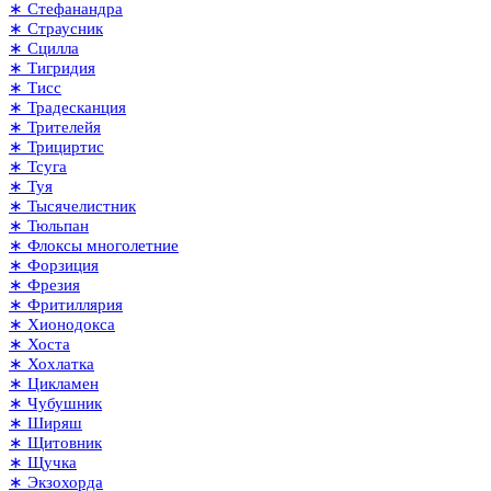
∗ Стефанандра
∗ Страусник
∗ Сцилла
∗ Тигридия
∗ Тисс
∗ Традесканция
∗ Трителейя
∗ Трициртис
∗ Тсуга
∗ Туя
∗ Тысячелистник
∗ Тюльпан
∗ Флоксы многолетние
∗ Форзиция
∗ Фрезия
∗ Фритиллярия
∗ Хионодокса
∗ Хоста
∗ Хохлатка
∗ Цикламен
∗ Чубушник
∗ Ширяш
∗ Щитовник
∗ Щучка
∗ Экзохорда