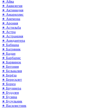
∗ Айва
∗ Аквилегия
∗ Актинидия
∗ Амариллис
∗ Анемона
∗ Арония
∗ Астильба
∗ Астра
∗ Астранция
∗ Ацидантера
∗ Бабиана
∗ Багряник
∗ Бадан
∗ Барбарис
∗ Барвинок
∗ Бегония
∗ Бельвалия
∗ Берёза
∗ Бересклет
∗ Борец
∗ Бруннера
∗ Буддлея
∗ Бузина
∗ Бузульник
∗ Василистник