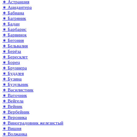
∗ Астранция
∗ Ацидантера
∗ Бабиана
∗ Багряник
∗ Бадан
∗ Барбарис
∗ Барвинок
∗ Бегония
∗ Бельвалия
∗ Берёза
∗ Бересклет
∗ Борец
∗ Бруннера
∗ Буддлея
∗ Бузина
∗ Бузульник
∗ Василистник
∗ Ваточник
∗ Вейгела
∗ Вейник
∗ Вербейник
∗ Вероника
∗ Виноградовник железистый
∗ Вишня
∗ Волжанка