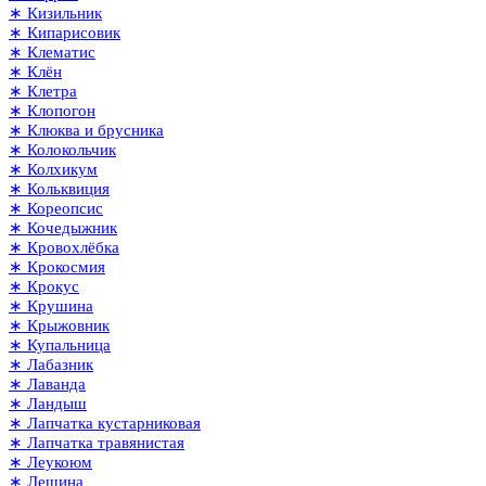
∗ Кизильник
∗ Кипарисовик
∗ Клематис
∗ Клён
∗ Клетра
∗ Клопогон
∗ Клюква и брусника
∗ Колокольчик
∗ Колхикум
∗ Кольквиция
∗ Кореопсис
∗ Кочедыжник
∗ Кровохлёбка
∗ Крокосмия
∗ Крокус
∗ Крушина
∗ Крыжовник
∗ Купальница
∗ Лабазник
∗ Лаванда
∗ Ландыш
∗ Лапчатка кустарниковая
∗ Лапчатка травянистая
∗ Леукоюм
∗ Лещина