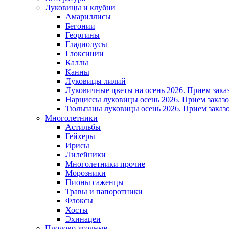
Луковицы и клубни
Амариллисы
Бегонии
Георгины
Гладиолусы
Глоксинии
Каллы
Канны
Луковицы лилий
Луковичные цветы на осень 2026. Прием зака
Нарциссы луковицы осень 2026. Прием заказо
Тюльпаны луковицы осень 2026. Прием заказо
Многолетники
Астильбы
Гейхеры
Ирисы
Лилейники
Многолетники прочие
Морозники
Пионы саженцы
Травы и папоротники
Флоксы
Хосты
Эхинацеи
Плодово-ягодные