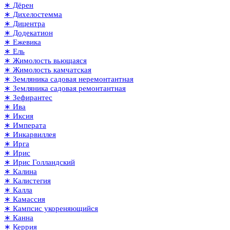
∗ Дёрен
∗ Дихелостемма
∗ Дицентра
∗ Додекатион
∗ Ежевика
∗ Ель
∗ Жимолость вьющаяся
∗ Жимолость камчатская
∗ Земляника садовая неремонтантная
∗ Земляника садовая ремонтантная
∗ Зефирантес
∗ Ива
∗ Иксия
∗ Императа
∗ Инкарвиллея
∗ Ирга
∗ Ирис
∗ Ирис Голландский
∗ Калина
∗ Калистегия
∗ Калла
∗ Камассия
∗ Кампсис укореняющийся
∗ Канна
∗ Керрия