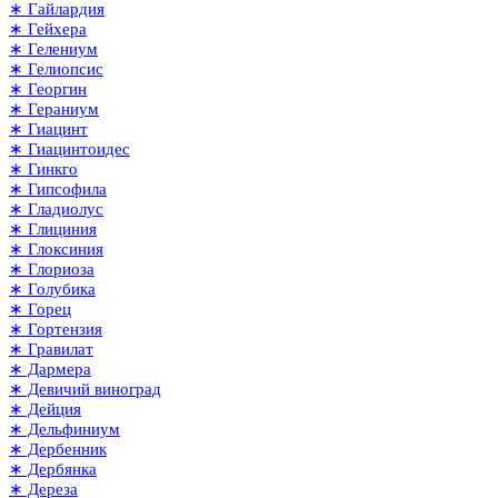
∗ Гайлардия
∗ Гейхера
∗ Гелениум
∗ Гелиопсис
∗ Георгин
∗ Гераниум
∗ Гиацинт
∗ Гиацинтоидес
∗ Гинкго
∗ Гипсофила
∗ Гладиолус
∗ Глициния
∗ Глоксиния
∗ Глориоза
∗ Голубика
∗ Горец
∗ Гортензия
∗ Гравилат
∗ Дармера
∗ Девичий виноград
∗ Дейция
∗ Дельфиниум
∗ Дербенник
∗ Дербянка
∗ Дереза