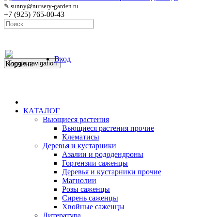
✎ sunny@nursery-garden.ru
+7 (925) 765-00-43
Вход
Корзина
Toggle navigation
КАТАЛОГ
Вьющиеся растения
Вьющиеся растения прочие
Клематисы
Деревья и кустарники
Азалии и рододендроны
Гортензии саженцы
Деревья и кустарники прочие
Магнолии
Розы саженцы
Сирень саженцы
Хвойные саженцы
Литература