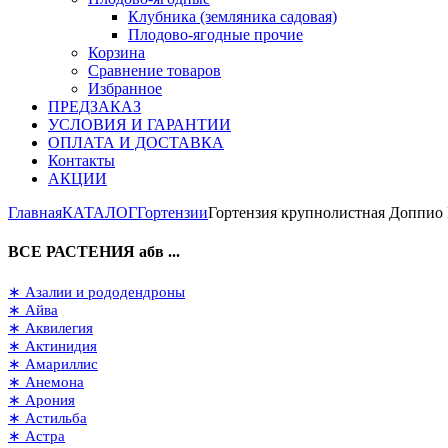
Клубника (земляника садовая)
Плодово-ягодные прочие
Корзина
Сравнение товаров
Избранное
ПРЕДЗАКАЗ
УСЛОВИЯ И ГАРАНТИИ
ОПЛАТА И ДОСТАВКА
Контакты
АКЦИИ
Главная
КАТАЛОГ
Гортензии
Гортензия крупнолистная Доппио Б
ВСЕ РАСТЕНИЯ абв ...
∗ Азалии и рододендроны
∗ Айва
∗ Аквилегия
∗ Актинидия
∗ Амариллис
∗ Анемона
∗ Арония
∗ Астильба
∗ Астра