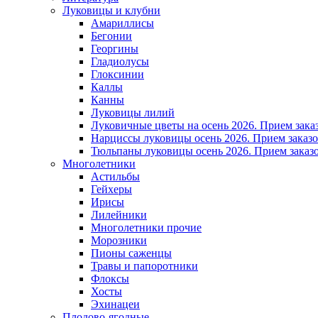
Луковицы и клубни
Амариллисы
Бегонии
Георгины
Гладиолусы
Глоксинии
Каллы
Канны
Луковицы лилий
Луковичные цветы на осень 2026. Прием зака
Нарциссы луковицы осень 2026. Прием заказо
Тюльпаны луковицы осень 2026. Прием заказо
Многолетники
Астильбы
Гейхеры
Ирисы
Лилейники
Многолетники прочие
Морозники
Пионы саженцы
Травы и папоротники
Флоксы
Хосты
Эхинацеи
Плодово-ягодные