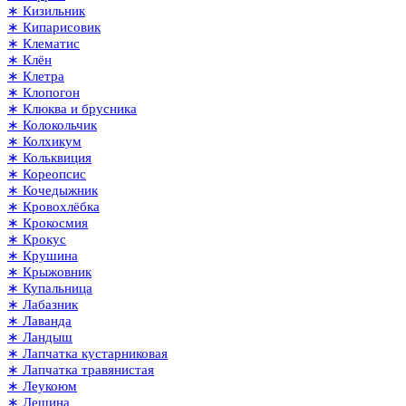
∗ Кизильник
∗ Кипарисовик
∗ Клематис
∗ Клён
∗ Клетра
∗ Клопогон
∗ Клюква и брусника
∗ Колокольчик
∗ Колхикум
∗ Кольквиция
∗ Кореопсис
∗ Кочедыжник
∗ Кровохлёбка
∗ Крокосмия
∗ Крокус
∗ Крушина
∗ Крыжовник
∗ Купальница
∗ Лабазник
∗ Лаванда
∗ Ландыш
∗ Лапчатка кустарниковая
∗ Лапчатка травянистая
∗ Леукоюм
∗ Лещина