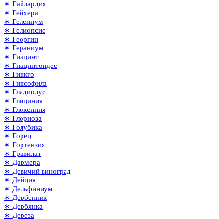
∗ Гайлардия
∗ Гейхера
∗ Гелениум
∗ Гелиопсис
∗ Георгин
∗ Гераниум
∗ Гиацинт
∗ Гиацинтоидес
∗ Гинкго
∗ Гипсофила
∗ Гладиолус
∗ Глициния
∗ Глоксиния
∗ Глориоза
∗ Голубика
∗ Горец
∗ Гортензия
∗ Гравилат
∗ Дармера
∗ Девичий виноград
∗ Дейция
∗ Дельфиниум
∗ Дербенник
∗ Дербянка
∗ Дереза