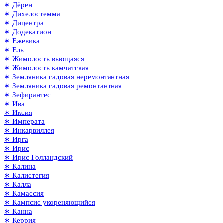
∗ Дёрен
∗ Дихелостемма
∗ Дицентра
∗ Додекатион
∗ Ежевика
∗ Ель
∗ Жимолость вьющаяся
∗ Жимолость камчатская
∗ Земляника садовая неремонтантная
∗ Земляника садовая ремонтантная
∗ Зефирантес
∗ Ива
∗ Иксия
∗ Императа
∗ Инкарвиллея
∗ Ирга
∗ Ирис
∗ Ирис Голландский
∗ Калина
∗ Калистегия
∗ Калла
∗ Камассия
∗ Кампсис укореняющийся
∗ Канна
∗ Керрия