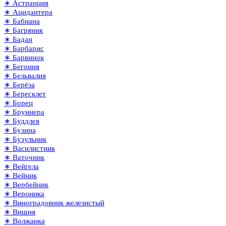
∗ Астранция
∗ Ацидантера
∗ Бабиана
∗ Багряник
∗ Бадан
∗ Барбарис
∗ Барвинок
∗ Бегония
∗ Бельвалия
∗ Берёза
∗ Бересклет
∗ Борец
∗ Бруннера
∗ Буддлея
∗ Бузина
∗ Бузульник
∗ Василистник
∗ Ваточник
∗ Вейгела
∗ Вейник
∗ Вербейник
∗ Вероника
∗ Виноградовник железистый
∗ Вишня
∗ Волжанка