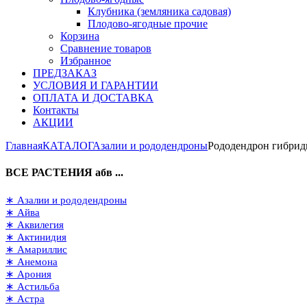
Клубника (земляника садовая)
Плодово-ягодные прочие
Корзина
Сравнение товаров
Избранное
ПРЕДЗАКАЗ
УСЛОВИЯ И ГАРАНТИИ
ОПЛАТА И ДОСТАВКА
Контакты
АКЦИИ
Главная
КАТАЛОГ
Азалии и рододендроны
Рододендрон гибрид
ВСЕ РАСТЕНИЯ абв ...
∗ Азалии и рододендроны
∗ Айва
∗ Аквилегия
∗ Актинидия
∗ Амариллис
∗ Анемона
∗ Арония
∗ Астильба
∗ Астра