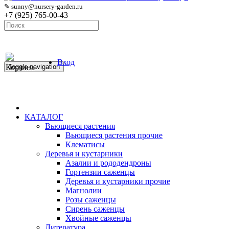
✎ sunny@nursery-garden.ru
+7 (925) 765-00-43
Вход
Корзина
Toggle navigation
КАТАЛОГ
Вьющиеся растения
Вьющиеся растения прочие
Клематисы
Деревья и кустарники
Азалии и рододендроны
Гортензии саженцы
Деревья и кустарники прочие
Магнолии
Розы саженцы
Сирень саженцы
Хвойные саженцы
Литература