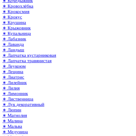
∗ Кочедыжник
∗ Кровохлёбка
∗ Крокосмия
∗ Крокус
∗ Крушина
∗ Крыжовник
∗ Купальница
∗ Лабазник
∗ Лаванда
∗ Ландыш
∗ Лапчатка кустарниковая
∗ Лапчатка травянистая
∗ Леукоюм
∗ Лещина
∗ Лиатрис
∗ Лилейник
∗ Лилия
∗ Лимонник
∗ Лиственница
∗ Лук декоративный
∗ Люпин
∗ Магнолия
∗ Малина
∗ Мальва
∗ Медуница