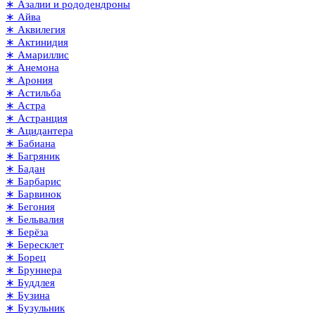
∗ Азалии и рододендроны
∗ Айва
∗ Аквилегия
∗ Актинидия
∗ Амариллис
∗ Анемона
∗ Арония
∗ Астильба
∗ Астра
∗ Астранция
∗ Ацидантера
∗ Бабиана
∗ Багряник
∗ Бадан
∗ Барбарис
∗ Барвинок
∗ Бегония
∗ Бельвалия
∗ Берёза
∗ Бересклет
∗ Борец
∗ Бруннера
∗ Буддлея
∗ Бузина
∗ Бузульник