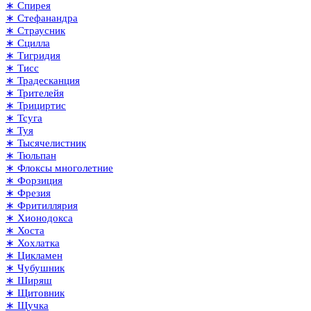
∗ Спирея
∗ Стефанандра
∗ Страусник
∗ Сцилла
∗ Тигридия
∗ Тисс
∗ Традесканция
∗ Трителейя
∗ Трициртис
∗ Тсуга
∗ Туя
∗ Тысячелистник
∗ Тюльпан
∗ Флоксы многолетние
∗ Форзиция
∗ Фрезия
∗ Фритиллярия
∗ Хионодокса
∗ Хоста
∗ Хохлатка
∗ Цикламен
∗ Чубушник
∗ Ширяш
∗ Щитовник
∗ Щучка