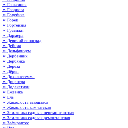
∗ Глоксиния
∗ Глориоза
∗ Голубика
∗ Горец
∗ Гортензия
∗ Гравилат
∗ Дармера
∗ Девичий виноград
∗ Дейция
∗ Дельфиниум
∗ Дербенник
∗ Дербянка
∗ Дереза
∗ Дёрен
∗ Дихелостемма
∗ Дицентра
∗ Додекатион
∗ Ежевика
∗ Ель
∗ Жимолость вьющаяся
∗ Жимолость камчатская
∗ Земляника садовая неремонтантная
∗ Земляника садовая ремонтантная
∗ Зефирантес