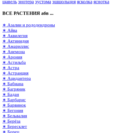
щавель
энотера
эустома
эшшольция
ясколка
яснотка
ВСЕ РАСТЕНИЯ абв ...
∗ Азалии и рододендроны
∗ Айва
∗ Аквилегия
∗ Актинидия
∗ Амариллис
∗ Анемона
∗ Арония
∗ Астильба
∗ Астра
∗ Астранция
∗ Ацидантера
∗ Бабиана
∗ Багряник
∗ Бадан
∗ Барбарис
∗ Барвинок
∗ Бегония
∗ Бельвалия
∗ Берёза
∗ Бересклет
∗ Борец