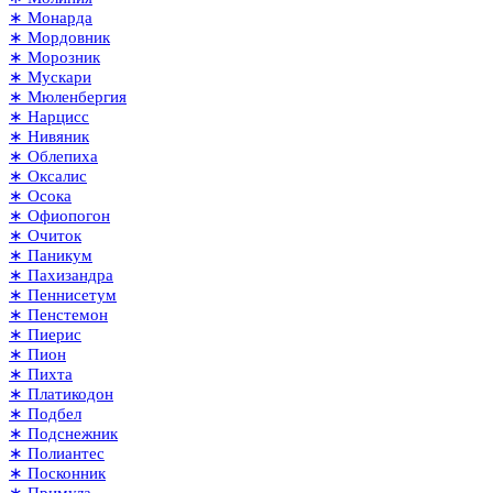
∗ Монарда
∗ Мордовник
∗ Морозник
∗ Мускари
∗ Мюленбергия
∗ Нарцисс
∗ Нивяник
∗ Облепиха
∗ Оксалис
∗ Осока
∗ Офиопогон
∗ Очиток
∗ Паникум
∗ Пахизандра
∗ Пеннисетум
∗ Пенстемон
∗ Пиерис
∗ Пион
∗ Пихта
∗ Платикодон
∗ Подбел
∗ Подснежник
∗ Полиантес
∗ Посконник
∗ Примула