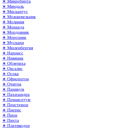
∗ Микробиота
∗ Миндаль
∗ Мискантус
∗ Можжевельник
∗ Молиния
∗ Монарда
∗ Мордовник
∗ Морозник
∗ Мускари
∗ Мюленбергия
∗ Нарцисс
∗ Нивяник
∗ Облепиха
∗ Оксалис
∗ Осока
∗ Офиопогон
∗ Очиток
∗ Паникум
∗ Пахизандра
∗ Пеннисетум
∗ Пенстемон
∗ Пиерис
∗ Пион
∗ Пихта
∗ Платикодон