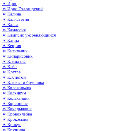
∗ Ирис
∗ Ирис Голландский
∗ Калина
∗ Калистегия
∗ Калла
∗ Камассия
∗ Кампсис укореняющийся
∗ Канна
∗ Керрия
∗ Кизильник
∗ Кипарисовик
∗ Клематис
∗ Клён
∗ Клетра
∗ Клопогон
∗ Клюква и брусника
∗ Колокольчик
∗ Колхикум
∗ Кольквиция
∗ Кореопсис
∗ Кочедыжник
∗ Кровохлёбка
∗ Крокосмия
∗ Крокус
∗ Крушина