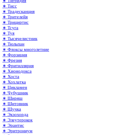
∗ Тигридия
∗ Тисс
∗ Традесканция
∗ Трителейя
∗ Трициртис
∗ Тсуга
∗ Туя
∗ Тысячелистник
∗ Тюльпан
∗ Флоксы многолетние
∗ Форзиция
∗ Фрезия
∗ Фритиллярия
∗ Хионодокса
∗ Хоста
∗ Хохлатка
∗ Цикламен
∗ Чубушник
∗ Ширяш
∗ Щитовник
∗ Щучка
∗ Экзохорда
∗ Элеутерокок
∗ Эрантис
∗ Эритрониум