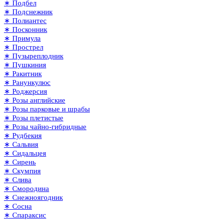
∗ Подбел
∗ Подснежник
∗ Полиантес
∗ Посконник
∗ Примула
∗ Прострел
∗ Пузыреплодник
∗ Пушкиния
∗ Ракитник
∗ Ранункулюс
∗ Роджерсия
∗ Розы английские
∗ Розы парковые и шрабы
∗ Розы плетистые
∗ Розы чайно-гибридные
∗ Рудбекия
∗ Сальвия
∗ Сидальцея
∗ Сирень
∗ Скумпия
∗ Слива
∗ Смородина
∗ Снежноягодник
∗ Сосна
∗ Спараксис