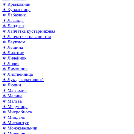
∗ Крыжовник
∗ Купальница
∗ Лабазник
∗ Лаванда
∗ Ландыш
∗ Лапчатка кустарниковая
∗ Лапчатка травянистая
∗ Леукоюм
∗ Лещина
∗ Лиатрис
∗ Лилейник
∗ Лилия
∗ Лимонник
∗ Лиственница
∗ Лук декоративный
∗ Люпин
∗ Магнолия
∗ Малина
∗ Мальва
∗ Медуница
∗ Микробиота
∗ Миндаль
∗ Мискантус
∗ Можжевельник
∗ Молиния