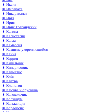
∗ Ива
∗ Иксия
∗ Императа
∗ Инкарвиллея
∗ Ирга
∗ Ирис
∗ Ирис Голландский
∗ Калина
∗ Калистегия
∗ Калла
∗ Камассия
∗ Кампсис укореняющийся
∗ Канна
∗ Керрия
∗ Кизильник
∗ Кипарисовик
∗ Клематис
∗ Клён
∗ Клетра
∗ Клопогон
∗ Клюква и брусника
∗ Колокольчик
∗ Колхикум
∗ Кольквиция
∗ Кореопсис