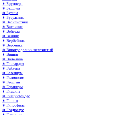
∗ Бруннера
∗ Буддлея
∗ Бузина
∗ Бузульник
∗ Василистник
∗ Ваточник
∗ Вейгела
∗ Вейник
∗ Вербейник
∗ Вероника
∗ Виноградовник железистый
∗ Вишня
∗ Волжанка
∗ Гайлардия
∗ Гейхера
∗ Гелениум
∗ Гелиопсис
∗ Георгин
∗ Гераниум
∗ Гиацинт
∗ Гиацинтоидес
∗ Гинкго
∗ Гипсофила
∗ Гладиолус
∗ Глициния