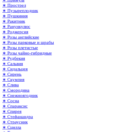
∗ Прострел
∗ Пузыреплодник
∗ Пушкиния
∗ Ракитник
∗ Ранункулюс
∗ Роджерсия
∗ Розы английские
∗ Розы парковые и шрабы
∗ Розы плетистые
∗ Розы чайно-гибридные
∗ Рудбекия
∗ Сальвия
∗ Сидальцея
∗ Сирень
∗ Скумпия
∗ Слива
∗ Смородина
∗ Снежноягодник
∗ Сосна
∗ Спараксис
∗ Спирея
∗ Стефанандра
∗ Страусник
∗ Сцилла