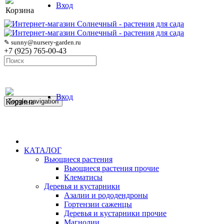
Вход
Корзина
✎ sunny@nursery-garden.ru
+7 (925) 765-00-43
Вход
Корзина
Toggle navigation
КАТАЛОГ
Вьющиеся растения
Вьющиеся растения прочие
Клематисы
Деревья и кустарники
Азалии и рододендроны
Гортензии саженцы
Деревья и кустарники прочие
Магнолии