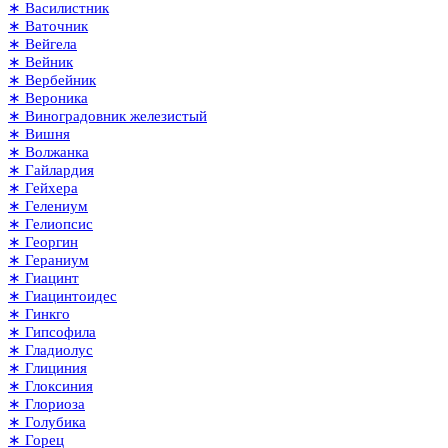
∗ Василистник
∗ Ваточник
∗ Вейгела
∗ Вейник
∗ Вербейник
∗ Вероника
∗ Виноградовник железистый
∗ Вишня
∗ Волжанка
∗ Гайлардия
∗ Гейхера
∗ Гелениум
∗ Гелиопсис
∗ Георгин
∗ Гераниум
∗ Гиацинт
∗ Гиацинтоидес
∗ Гинкго
∗ Гипсофила
∗ Гладиолус
∗ Глициния
∗ Глоксиния
∗ Глориоза
∗ Голубика
∗ Горец