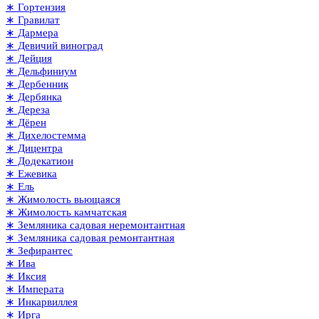
∗ Гортензия
∗ Гравилат
∗ Дармера
∗ Девичий виноград
∗ Дейция
∗ Дельфиниум
∗ Дербенник
∗ Дербянка
∗ Дереза
∗ Дёрен
∗ Дихелостемма
∗ Дицентра
∗ Додекатион
∗ Ежевика
∗ Ель
∗ Жимолость вьющаяся
∗ Жимолость камчатская
∗ Земляника садовая неремонтантная
∗ Земляника садовая ремонтантная
∗ Зефирантес
∗ Ива
∗ Иксия
∗ Императа
∗ Инкарвиллея
∗ Ирга