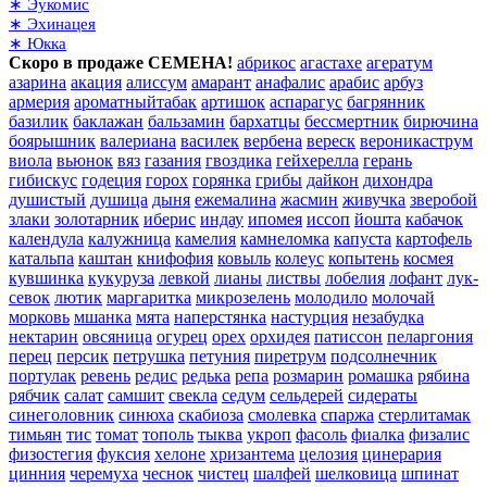
∗ Эукомис
∗ Эхинацея
∗ Юкка
Скоро в продаже СЕМЕНА!
абрикос
агастахе
агератум
азарина
акация
алиссум
амарант
анафалис
арабис
арбуз
армерия
ароматныйтабак
артишок
аспарагус
багрянник
базилик
баклажан
бальзамин
бархатцы
бессмертник
бирючина
боярышник
валериана
василек
вербена
вереск
вероникаструм
виола
вьюнок
вяз
газания
гвоздика
гейхерелла
герань
гибискус
годеция
горох
горянка
грибы
дайкон
дихондра
душистый
душица
дыня
ежемалина
жасмин
живучка
зверобой
злаки
золотарник
иберис
индау
ипомея
иссоп
йошта
кабачок
календула
калужница
камелия
камнеломка
капуста
картофель
катальпа
каштан
книфофия
ковыль
колеус
копытень
космея
кувшинка
кукуруза
левкой
лианы
листвы
лобелия
лофант
лук-
севок
лютик
маргаритка
микрозелень
молодило
молочай
морковь
мшанка
мята
наперстянка
настурция
незабудка
нектарин
овсяница
огурец
орех
орхидея
патиссон
пеларгония
перец
персик
петрушка
петуния
пиретрум
подсолнечник
портулак
ревень
редис
редька
репа
розмарин
ромашка
рябина
рябчик
салат
самшит
свекла
седум
сельдерей
сидераты
синеголовник
синюха
скабиоза
смолевка
спаржа
стерлитамак
тимьян
тис
томат
тополь
тыква
укроп
фасоль
фиалка
физалис
физостегия
фуксия
хелоне
хризантема
целозия
цинерария
цинния
черемуха
чеснок
чистец
шалфей
шелковица
шпинат