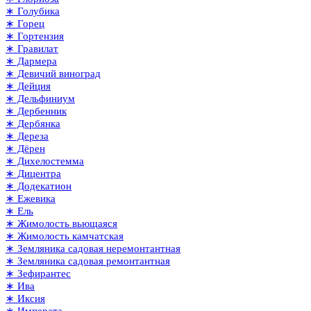
∗ Голубика
∗ Горец
∗ Гортензия
∗ Гравилат
∗ Дармера
∗ Девичий виноград
∗ Дейция
∗ Дельфиниум
∗ Дербенник
∗ Дербянка
∗ Дереза
∗ Дёрен
∗ Дихелостемма
∗ Дицентра
∗ Додекатион
∗ Ежевика
∗ Ель
∗ Жимолость вьющаяся
∗ Жимолость камчатская
∗ Земляника садовая неремонтантная
∗ Земляника садовая ремонтантная
∗ Зефирантес
∗ Ива
∗ Иксия