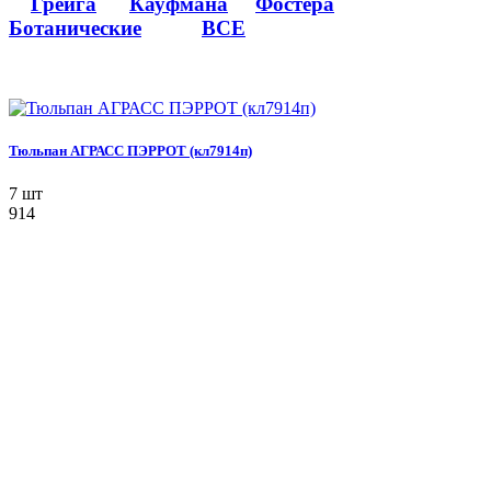
Грейга
Кауфмана
Фостера
Ботанические
ВСЕ
Тюльпан АГРАСС ПЭРРОТ (кл7914п)
7 шт
914