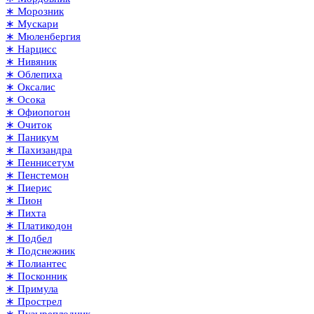
∗ Морозник
∗ Мускари
∗ Мюленбергия
∗ Нарцисс
∗ Нивяник
∗ Облепиха
∗ Оксалис
∗ Осока
∗ Офиопогон
∗ Очиток
∗ Паникум
∗ Пахизандра
∗ Пеннисетум
∗ Пенстемон
∗ Пиерис
∗ Пион
∗ Пихта
∗ Платикодон
∗ Подбел
∗ Подснежник
∗ Полиантес
∗ Посконник
∗ Примула
∗ Прострел
∗ Пузыреплодник