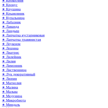
∗ Крокосмия
∗ Крокус
∗ Крушина
∗ Крыжовник
∗ Купальница
∗ Лабазник
∗ Лаванда
∗ Ландыш
∗ Лапчатка кустарниковая
∗ Лапчатка травянистая
∗ Леукоюм
∗ Лещина
∗ Лиатрис
∗ Лилейник
∗ Лилия
∗ Лимонник
∗ Лиственница
∗ Лук декоративный
∗ Люпин
∗ Магнолия
∗ Малина
∗ Мальва
∗ Медуница
∗ Микробиота
∗ Миндаль