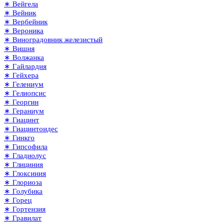
∗ Вейгела
∗ Вейник
∗ Вербейник
∗ Вероника
∗ Виноградовник железистый
∗ Вишня
∗ Волжанка
∗ Гайлардия
∗ Гейхера
∗ Гелениум
∗ Гелиопсис
∗ Георгин
∗ Гераниум
∗ Гиацинт
∗ Гиацинтоидес
∗ Гинкго
∗ Гипсофила
∗ Гладиолус
∗ Глициния
∗ Глоксиния
∗ Глориоза
∗ Голубика
∗ Горец
∗ Гортензия
∗ Гравилат