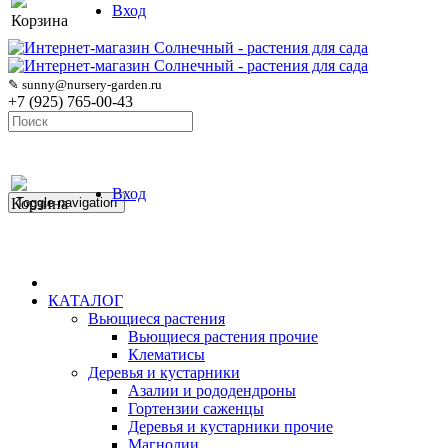
Вход
Корзина
✎ sunny@nursery-garden.ru
+7 (925) 765-00-43
Вход
Корзина
Toggle navigation
КАТАЛОГ
Вьющиеся растения
Вьющиеся растения прочие
Клематисы
Деревья и кустарники
Азалии и рододендроны
Гортензии саженцы
Деревья и кустарники прочие
Магнолии