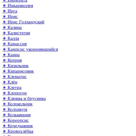
∗ Императа
∗ Инкарвиллея
∗ Ирга
∗ Ирис
∗ Ирис Голландский
∗ Калина
∗ Калистегия
∗ Калла
∗ Камассия
∗ Кампсис укореняющийся
∗ Канна
∗ Керрия
∗ Кизильник
∗ Кипарисовик
∗ Клематис
∗ Клён
∗ Клетра
∗ Клопогон
∗ Клюква и брусника
∗ Колокольчик
∗ Колхикум
∗ Кольквиция
∗ Кореопсис
∗ Кочедыжник
∗ Кровохлёбка