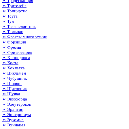
∗ Традесканция
∗ Трителейя
∗ Трициртис
∗ Тсуга
∗ Туя
∗ Тысячелистник
∗ Тюльпан
∗ Флоксы многолетние
∗ Форзиция
∗ Фрезия
∗ Фритиллярия
∗ Хионодокса
∗ Хоста
∗ Хохлатка
∗ Цикламен
∗ Чубушник
∗ Ширяш
∗ Щитовник
∗ Щучка
∗ Экзохорда
∗ Элеутерокок
∗ Эрантис
∗ Эритрониум
∗ Эукомис
∗ Эхинацея