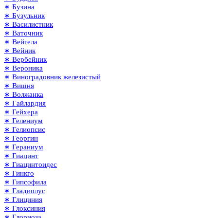
∗ Бузина
∗ Бузульник
∗ Василистник
∗ Ваточник
∗ Вейгела
∗ Вейник
∗ Вербейник
∗ Вероника
∗ Виноградовник железистый
∗ Вишня
∗ Волжанка
∗ Гайлардия
∗ Гейхера
∗ Гелениум
∗ Гелиопсис
∗ Георгин
∗ Гераниум
∗ Гиацинт
∗ Гиацинтоидес
∗ Гинкго
∗ Гипсофила
∗ Гладиолус
∗ Глициния
∗ Глоксиния
∗ Глориоза