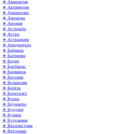
∗ Аквилегия
∗ Актинидия
∗ Амариллис
∗ Анемона
∗ Арония
∗ Астильба
∗ Астра
∗ Астранция
∗ Ацидантера
∗ Бабиана
∗ Багряник
∗ Бадан
∗ Барбарис
∗ Барвинок
∗ Бегония
∗ Бельвалия
∗ Берёза
∗ Бересклет
∗ Борец
∗ Бруннера
∗ Буддлея
∗ Бузина
∗ Бузульник
∗ Василистник
∗ Ваточник