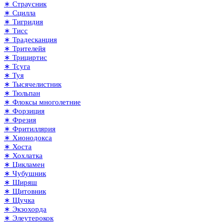
∗ Страусник
∗ Сцилла
∗ Тигридия
∗ Тисс
∗ Традесканция
∗ Трителейя
∗ Трициртис
∗ Тсуга
∗ Туя
∗ Тысячелистник
∗ Тюльпан
∗ Флоксы многолетние
∗ Форзиция
∗ Фрезия
∗ Фритиллярия
∗ Хионодокса
∗ Хоста
∗ Хохлатка
∗ Цикламен
∗ Чубушник
∗ Ширяш
∗ Щитовник
∗ Щучка
∗ Экзохорда
∗ Элеутерокок