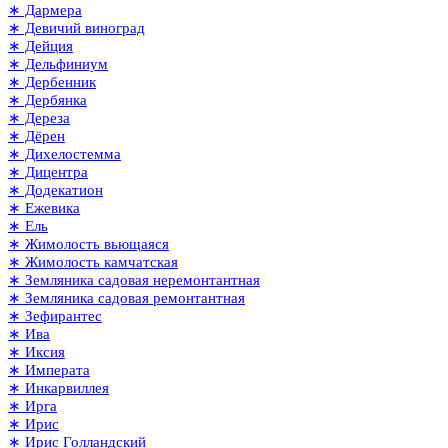
∗ Дармера
∗ Девичий виноград
∗ Дейция
∗ Дельфиниум
∗ Дербенник
∗ Дербянка
∗ Дереза
∗ Дёрен
∗ Дихелостемма
∗ Дицентра
∗ Додекатион
∗ Ежевика
∗ Ель
∗ Жимолость вьющаяся
∗ Жимолость камчатская
∗ Земляника садовая неремонтантная
∗ Земляника садовая ремонтантная
∗ Зефирантес
∗ Ива
∗ Иксия
∗ Императа
∗ Инкарвиллея
∗ Ирга
∗ Ирис
∗ Ирис Голландский