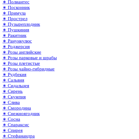
∗ Полиантес
∗ Посконник
∗ Примула
∗ Прострел
∗ Пузыреплодник
∗ Пушкиния
∗ Ракитник
∗ Ранункулюс
∗ Роджерсия
∗ Розы английские
∗ Розы парковые и шрабы
∗ Розы плетистые
∗ Розы чайно-гибридные
∗ Рудбекия
∗ Сальвия
∗ Сидальцея
∗ Сирень
∗ Скумпия
∗ Слива
∗ Смородина
∗ Снежноягодник
∗ Сосна
∗ Спараксис
∗ Спирея
∗ Стефанандра