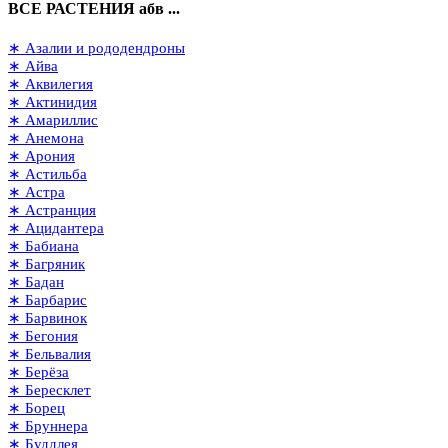
ВСЕ РАСТЕНИЯ абв ...
∗ Азалии и рододендроны
∗ Айва
∗ Аквилегия
∗ Актинидия
∗ Амариллис
∗ Анемона
∗ Арония
∗ Астильба
∗ Астра
∗ Астранция
∗ Ацидантера
∗ Бабиана
∗ Багряник
∗ Бадан
∗ Барбарис
∗ Барвинок
∗ Бегония
∗ Бельвалия
∗ Берёза
∗ Бересклет
∗ Борец
∗ Бруннера
∗ Буддлея