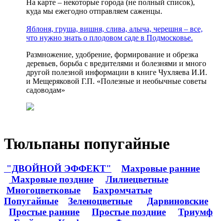
На карте – некоторые города (не полный список),
куда мы ежегодно отправляем саженцы.
Яблоня, груша, вишня, слива, алыча, черешня – все,
что нужно знать о плодовом саде в Подмосковье.
Размножение, удобрение, формирование и обрезка
деревьев, борьба с вредителями и болезнями и много
другой полезной информации в книге Чухляева И.И.
и Мещеряковой Г.П. «Полезные и необычные советы
садоводам»
Тюльпаны попугайные
"ДВОЙНОЙ ЭФФЕКТ"
Махровые ранние
Махровые поздние
Лилиецветные
Многоцветковые
Бахромчатые
Попугайные
Зеленоцветные
Дарвиновские
Простые ранние
Простые поздние
Триумф