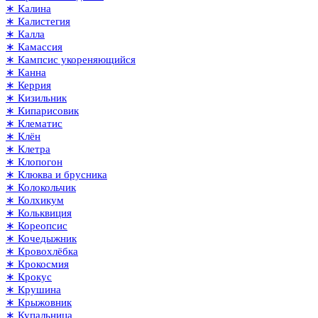
∗ Калина
∗ Калистегия
∗ Калла
∗ Камассия
∗ Кампсис укореняющийся
∗ Канна
∗ Керрия
∗ Кизильник
∗ Кипарисовик
∗ Клематис
∗ Клён
∗ Клетра
∗ Клопогон
∗ Клюква и брусника
∗ Колокольчик
∗ Колхикум
∗ Кольквиция
∗ Кореопсис
∗ Кочедыжник
∗ Кровохлёбка
∗ Крокосмия
∗ Крокус
∗ Крушина
∗ Крыжовник
∗ Купальница