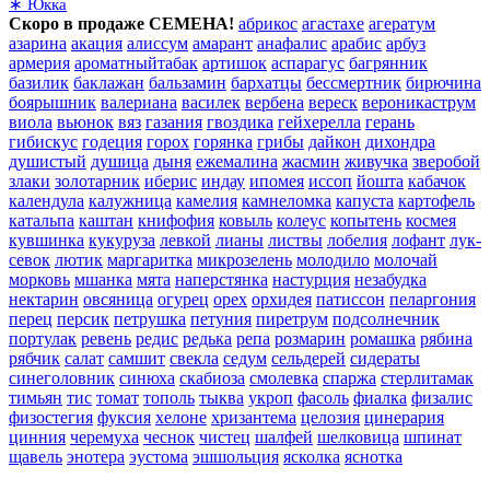
∗ Юкка
Скоро в продаже СЕМЕНА!
абрикос
агастахе
агератум
азарина
акация
алиссум
амарант
анафалис
арабис
арбуз
армерия
ароматныйтабак
артишок
аспарагус
багрянник
базилик
баклажан
бальзамин
бархатцы
бессмертник
бирючина
боярышник
валериана
василек
вербена
вереск
вероникаструм
виола
вьюнок
вяз
газания
гвоздика
гейхерелла
герань
гибискус
годеция
горох
горянка
грибы
дайкон
дихондра
душистый
душица
дыня
ежемалина
жасмин
живучка
зверобой
злаки
золотарник
иберис
индау
ипомея
иссоп
йошта
кабачок
календула
калужница
камелия
камнеломка
капуста
картофель
катальпа
каштан
книфофия
ковыль
колеус
копытень
космея
кувшинка
кукуруза
левкой
лианы
листвы
лобелия
лофант
лук-
севок
лютик
маргаритка
микрозелень
молодило
молочай
морковь
мшанка
мята
наперстянка
настурция
незабудка
нектарин
овсяница
огурец
орех
орхидея
патиссон
пеларгония
перец
персик
петрушка
петуния
пиретрум
подсолнечник
портулак
ревень
редис
редька
репа
розмарин
ромашка
рябина
рябчик
салат
самшит
свекла
седум
сельдерей
сидераты
синеголовник
синюха
скабиоза
смолевка
спаржа
стерлитамак
тимьян
тис
томат
тополь
тыква
укроп
фасоль
фиалка
физалис
физостегия
фуксия
хелоне
хризантема
целозия
цинерария
цинния
черемуха
чеснок
чистец
шалфей
шелковица
шпинат
щавель
энотера
эустома
эшшольция
ясколка
яснотка