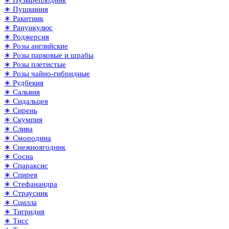
∗ Пушкиния
∗ Ракитник
∗ Ранункулюс
∗ Роджерсия
∗ Розы английские
∗ Розы парковые и шрабы
∗ Розы плетистые
∗ Розы чайно-гибридные
∗ Рудбекия
∗ Сальвия
∗ Сидальцея
∗ Сирень
∗ Скумпия
∗ Слива
∗ Смородина
∗ Снежноягодник
∗ Сосна
∗ Спараксис
∗ Спирея
∗ Стефанандра
∗ Страусник
∗ Сцилла
∗ Тигридия
∗ Тисс