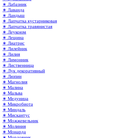
∗ Лабазник
∗ Лаванда
∗ Ландыш
∗ Лапчатка кустарниковая
∗ Лапчатка травянистая
∗ Леукоюм
∗ Лещина
∗ Лиатрис
∗ Лилейник
∗ Лилия
∗ Лимонник
∗ Лиственница
∗ Лук декоративный
∗ Люпин
∗ Магнолия
∗ Малина
∗ Мальва
∗ Медуница
∗ Микробиота
∗ Миндаль
∗ Мискантус
∗ Можжевельник
∗ Молиния
∗ Монарда
∗ Мордовник