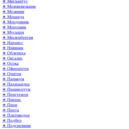
∗ Мискантус
∗ Можжевельник
∗ Молиния
∗ Монарда
∗ Мордовник
∗ Морозник
∗ Мускари
∗ Мюленбергия
∗ Нарцисс
∗ Нивяник
∗ Облепиха
∗ Оксалис
∗ Осока
∗ Офиопогон
∗ Очиток
∗ Паникум
∗ Пахизандра
∗ Пеннисетум
∗ Пенстемон
∗ Пиерис
∗ Пион
∗ Пихта
∗ Платикодон
∗ Подбел
∗ Подснежник