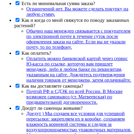
Есть ли минимальная сумма заказа?
Ограничений нет. Вы можете сделать покупку на
любую сумму.
Как и когда со мной свяжутся по поводу заказанных
растений?
Обычно наш менеждер связывается с покупателем
по электронной почте в течение суток после
оформления заказа на сайте. Если вы не указали
почту, то по телефону.
Как оплатить?
Оплатить можно банковской картой через сервис
Ю-касса по ссылке, которую вам пришлет
менеджер, либо в любом банке по реквизитам,
указанным на сайте. Дождитесь подтверждения
наличия товраов от менеджера, затем оплачивайте.
Как вы доставляете саженцы?
Почтой РФ и СДЭК по всей России. В Москве
возможен самовывоз (ст. Матвеевская) по
предварительной договоренности.
Доедут ли саженцы живыми?
Доедут ) Мы создаем все условия для успешной
пересылки: закрепляем их в коробке, сохраняем
влажность корневой системы и следим за
воздухопроницаемостью упаковочных материалов.