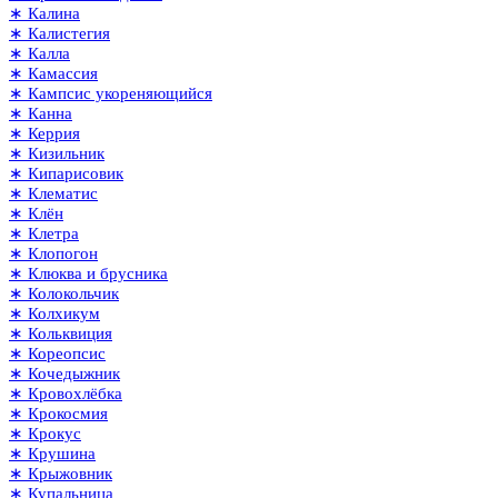
∗ Калина
∗ Калистегия
∗ Калла
∗ Камассия
∗ Кампсис укореняющийся
∗ Канна
∗ Керрия
∗ Кизильник
∗ Кипарисовик
∗ Клематис
∗ Клён
∗ Клетра
∗ Клопогон
∗ Клюква и брусника
∗ Колокольчик
∗ Колхикум
∗ Кольквиция
∗ Кореопсис
∗ Кочедыжник
∗ Кровохлёбка
∗ Крокосмия
∗ Крокус
∗ Крушина
∗ Крыжовник
∗ Купальница