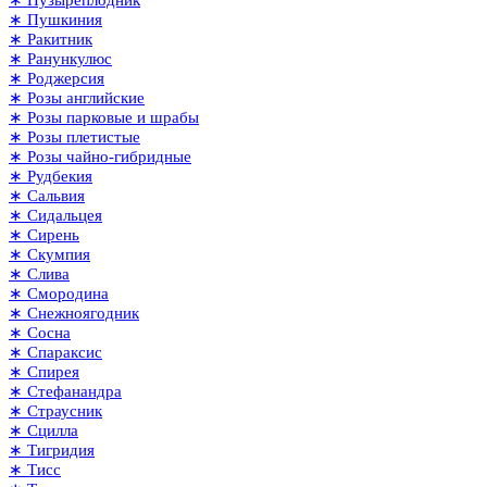
∗ Пушкиния
∗ Ракитник
∗ Ранункулюс
∗ Роджерсия
∗ Розы английские
∗ Розы парковые и шрабы
∗ Розы плетистые
∗ Розы чайно-гибридные
∗ Рудбекия
∗ Сальвия
∗ Сидальцея
∗ Сирень
∗ Скумпия
∗ Слива
∗ Смородина
∗ Снежноягодник
∗ Сосна
∗ Спараксис
∗ Спирея
∗ Стефанандра
∗ Страусник
∗ Сцилла
∗ Тигридия
∗ Тисс