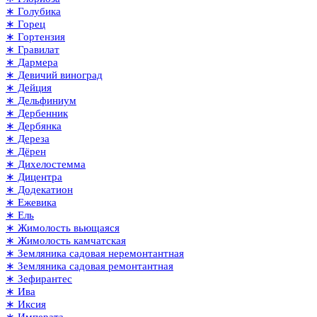
∗ Голубика
∗ Горец
∗ Гортензия
∗ Гравилат
∗ Дармера
∗ Девичий виноград
∗ Дейция
∗ Дельфиниум
∗ Дербенник
∗ Дербянка
∗ Дереза
∗ Дёрен
∗ Дихелостемма
∗ Дицентра
∗ Додекатион
∗ Ежевика
∗ Ель
∗ Жимолость вьющаяся
∗ Жимолость камчатская
∗ Земляника садовая неремонтантная
∗ Земляника садовая ремонтантная
∗ Зефирантес
∗ Ива
∗ Иксия