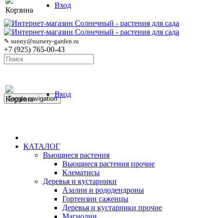
Вход
Корзина
✎ sunny@nursery-garden.ru
+7 (925) 765-00-43
Вход
Корзина
Toggle navigation
КАТАЛОГ
Вьющиеся растения
Вьющиеся растения прочие
Клематисы
Деревья и кустарники
Азалии и рододендроны
Гортензии саженцы
Деревья и кустарники прочие
Магнолии