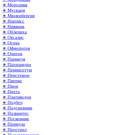
∗ Морозник
∗ Мускари
∗ Мюленбергия
∗ Нарцисс
∗ Нивяник
∗ Облепиха
∗ Оксалис
∗ Осока
∗ Офиопогон
∗ Очиток
∗ Паникум
∗ Пахизандра
∗ Пеннисетум
∗ Пенстемон
∗ Пиерис
∗ Пион
∗ Пихта
∗ Платикодон
∗ Подбел
∗ Подснежник
∗ Полиантес
∗ Посконник
∗ Примула
∗ Прострел
∗ Пузыреплодник