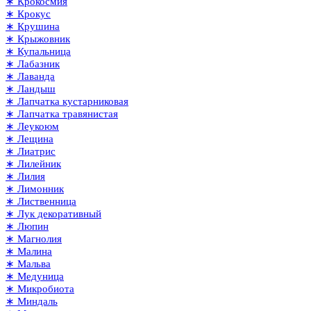
∗ Крокосмия
∗ Крокус
∗ Крушина
∗ Крыжовник
∗ Купальница
∗ Лабазник
∗ Лаванда
∗ Ландыш
∗ Лапчатка кустарниковая
∗ Лапчатка травянистая
∗ Леукоюм
∗ Лещина
∗ Лиатрис
∗ Лилейник
∗ Лилия
∗ Лимонник
∗ Лиственница
∗ Лук декоративный
∗ Люпин
∗ Магнолия
∗ Малина
∗ Мальва
∗ Медуница
∗ Микробиота
∗ Миндаль