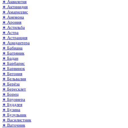
∗ Аквилегия
∗ Актинидия
∗ Амариллис
∗ Анемона
∗ Арония
∗ Астильба
∗ Астра
∗ Астранция
∗ Ацидантера
∗ Бабиана
∗ Багряник
∗ Бадан
∗ Барбарис
∗ Барвинок
∗ Бегония
∗ Бельвалия
∗ Берёза
∗ Бересклет
∗ Борец
∗ Бруннера
∗ Буддлея
∗ Бузина
∗ Бузульник
∗ Василистник
∗ Ваточник