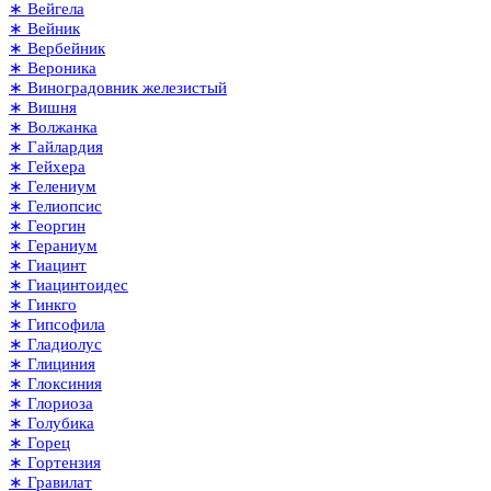
∗ Вейгела
∗ Вейник
∗ Вербейник
∗ Вероника
∗ Виноградовник железистый
∗ Вишня
∗ Волжанка
∗ Гайлардия
∗ Гейхера
∗ Гелениум
∗ Гелиопсис
∗ Георгин
∗ Гераниум
∗ Гиацинт
∗ Гиацинтоидес
∗ Гинкго
∗ Гипсофила
∗ Гладиолус
∗ Глициния
∗ Глоксиния
∗ Глориоза
∗ Голубика
∗ Горец
∗ Гортензия
∗ Гравилат