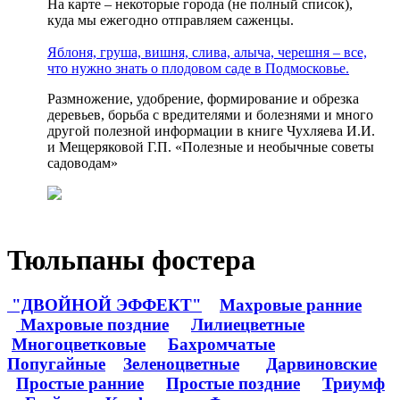
На карте – некоторые города (не полный список),
куда мы ежегодно отправляем саженцы.
Яблоня, груша, вишня, слива, алыча, черешня – все,
что нужно знать о плодовом саде в Подмосковье.
Размножение, удобрение, формирование и обрезка
деревьев, борьба с вредителями и болезнями и много
другой полезной информации в книге Чухляева И.И.
и Мещеряковой Г.П. «Полезные и необычные советы
садоводам»
Тюльпаны фостера
"ДВОЙНОЙ ЭФФЕКТ"
Махровые ранние
Махровые поздние
Лилиецветные
Многоцветковые
Бахромчатые
Попугайные
Зеленоцветные
Дарвиновские
Простые ранние
Простые поздние
Триумф