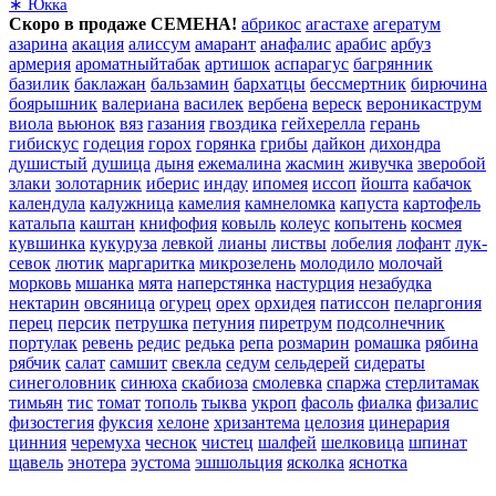
∗ Юкка
Скоро в продаже СЕМЕНА!
абрикос
агастахе
агератум
азарина
акация
алиссум
амарант
анафалис
арабис
арбуз
армерия
ароматныйтабак
артишок
аспарагус
багрянник
базилик
баклажан
бальзамин
бархатцы
бессмертник
бирючина
боярышник
валериана
василек
вербена
вереск
вероникаструм
виола
вьюнок
вяз
газания
гвоздика
гейхерелла
герань
гибискус
годеция
горох
горянка
грибы
дайкон
дихондра
душистый
душица
дыня
ежемалина
жасмин
живучка
зверобой
злаки
золотарник
иберис
индау
ипомея
иссоп
йошта
кабачок
календула
калужница
камелия
камнеломка
капуста
картофель
катальпа
каштан
книфофия
ковыль
колеус
копытень
космея
кувшинка
кукуруза
левкой
лианы
листвы
лобелия
лофант
лук-
севок
лютик
маргаритка
микрозелень
молодило
молочай
морковь
мшанка
мята
наперстянка
настурция
незабудка
нектарин
овсяница
огурец
орех
орхидея
патиссон
пеларгония
перец
персик
петрушка
петуния
пиретрум
подсолнечник
портулак
ревень
редис
редька
репа
розмарин
ромашка
рябина
рябчик
салат
самшит
свекла
седум
сельдерей
сидераты
синеголовник
синюха
скабиоза
смолевка
спаржа
стерлитамак
тимьян
тис
томат
тополь
тыква
укроп
фасоль
фиалка
физалис
физостегия
фуксия
хелоне
хризантема
целозия
цинерария
цинния
черемуха
чеснок
чистец
шалфей
шелковица
шпинат
щавель
энотера
эустома
эшшольция
ясколка
яснотка