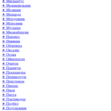
∗ Мискантус
∗ Можжевельник
∗ Молиния
∗ Монарда
∗ Мордовник
∗ Морозник
∗ Мускари
∗ Мюленбергия
∗ Нарцисс
∗ Нивяник
∗ Облепиха
∗ Оксалис
∗ Осока
∗ Офиопогон
∗ Очиток
∗ Паникум
∗ Пахизандра
∗ Пеннисетум
∗ Пенстемон
∗ Пиерис
∗ Пион
∗ Пихта
∗ Платикодон
∗ Подбел
∗ Подснежник