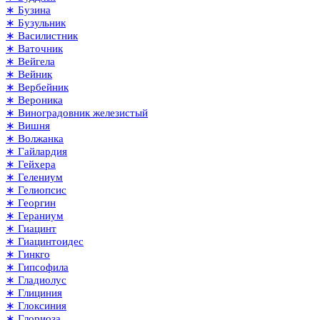
∗ Бузина
∗ Бузульник
∗ Василистник
∗ Ваточник
∗ Вейгела
∗ Вейник
∗ Вербейник
∗ Вероника
∗ Виноградовник железистый
∗ Вишня
∗ Волжанка
∗ Гайлардия
∗ Гейхера
∗ Гелениум
∗ Гелиопсис
∗ Георгин
∗ Гераниум
∗ Гиацинт
∗ Гиацинтоидес
∗ Гинкго
∗ Гипсофила
∗ Гладиолус
∗ Глициния
∗ Глоксиния
∗ Глориоза