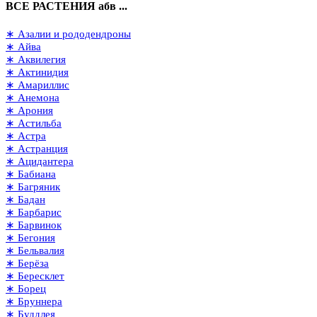
ВСЕ РАСТЕНИЯ абв ...
∗ Азалии и рододендроны
∗ Айва
∗ Аквилегия
∗ Актинидия
∗ Амариллис
∗ Анемона
∗ Арония
∗ Астильба
∗ Астра
∗ Астранция
∗ Ацидантера
∗ Бабиана
∗ Багряник
∗ Бадан
∗ Барбарис
∗ Барвинок
∗ Бегония
∗ Бельвалия
∗ Берёза
∗ Бересклет
∗ Борец
∗ Бруннера
∗ Буддлея