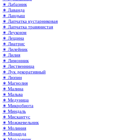
∗ Лабазник
∗ Лаванда
∗ Ландыш
∗ Лапчатка кустарниковая
∗ Лапчатка травянистая
∗ Леукоюм
∗ Лещина
∗ Лиатрис
∗ Лилейник
∗ Лилия
∗ Лимонник
∗ Лиственница
∗ Лук декоративный
∗ Люпин
∗ Магнолия
∗ Малина
∗ Мальва
∗ Медуница
∗ Микробиота
∗ Миндаль
∗ Мискантус
∗ Можжевельник
∗ Молиния
∗ Монарда
∗ Мордовник