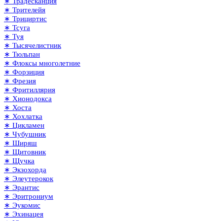
∗ Традесканция
∗ Трителейя
∗ Трициртис
∗ Тсуга
∗ Туя
∗ Тысячелистник
∗ Тюльпан
∗ Флоксы многолетние
∗ Форзиция
∗ Фрезия
∗ Фритиллярия
∗ Хионодокса
∗ Хоста
∗ Хохлатка
∗ Цикламен
∗ Чубушник
∗ Ширяш
∗ Щитовник
∗ Щучка
∗ Экзохорда
∗ Элеутерокок
∗ Эрантис
∗ Эритрониум
∗ Эукомис
∗ Эхинацея