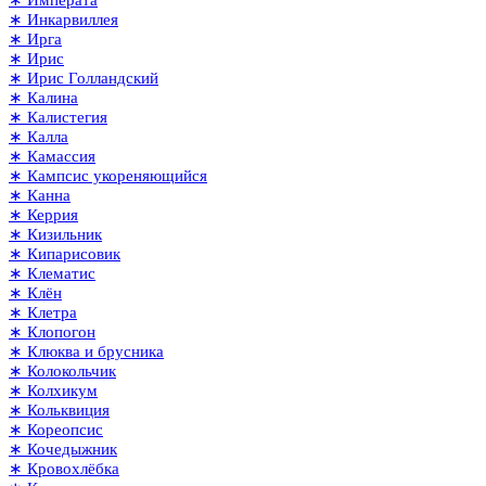
∗ Императа
∗ Инкарвиллея
∗ Ирга
∗ Ирис
∗ Ирис Голландский
∗ Калина
∗ Калистегия
∗ Калла
∗ Камассия
∗ Кампсис укореняющийся
∗ Канна
∗ Керрия
∗ Кизильник
∗ Кипарисовик
∗ Клематис
∗ Клён
∗ Клетра
∗ Клопогон
∗ Клюква и брусника
∗ Колокольчик
∗ Колхикум
∗ Кольквиция
∗ Кореопсис
∗ Кочедыжник
∗ Кровохлёбка