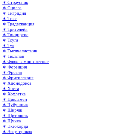
∗ Страусник
∗ Сцилла
∗ Тигридия
∗ Тисс
∗ Традесканция
∗ Трителейя
∗ Трициртис
∗ Тсуга
∗ Туя
∗ Тысячелистник
∗ Тюльпан
∗ Флоксы многолетние
∗ Форзиция
∗ Фрезия
∗ Фритиллярия
∗ Хионодокса
∗ Хоста
∗ Хохлатка
∗ Цикламен
∗ Чубушник
∗ Ширяш
∗ Щитовник
∗ Щучка
∗ Экзохорда
∗ Элеутерокок