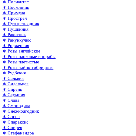
∗ Полиантес
∗ Посконник
∗ Примула
∗ Прострел
∗ Пузыреплодник
∗ Пушкиния
∗ Ракитник
∗ Ранункулюс
∗ Роджерсия
∗ Розы английские
∗ Розы парковые и шрабы
∗ Розы плетистые
∗ Розы чайно-гибридные
∗ Рудбекия
∗ Сальвия
∗ Сидальцея
∗ Сирень
∗ Скумпия
∗ Слива
∗ Смородина
∗ Снежноягодник
∗ Сосна
∗ Спараксис
∗ Спирея
∗ Стефанандра