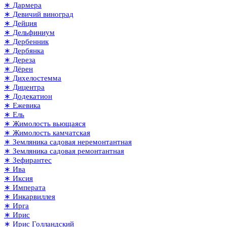
∗ Дармера
∗ Девичий виноград
∗ Дейция
∗ Дельфиниум
∗ Дербенник
∗ Дербянка
∗ Дереза
∗ Дёрен
∗ Дихелостемма
∗ Дицентра
∗ Додекатион
∗ Ежевика
∗ Ель
∗ Жимолость вьющаяся
∗ Жимолость камчатская
∗ Земляника садовая неремонтантная
∗ Земляника садовая ремонтантная
∗ Зефирантес
∗ Ива
∗ Иксия
∗ Императа
∗ Инкарвиллея
∗ Ирга
∗ Ирис
∗ Ирис Голландский