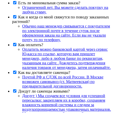
Есть ли минимальная сумма заказа?
Ограничений нет. Вы можете сделать покупку на
любую сумму.
Как и когда со мной свяжутся по поводу заказанных
растений?
Обычно наш менеждер связывается с покупателем
по электронной почте в течение суток после
оформления заказа на сайте. Если вы не указали
почту, то по телефону.
Как оплатить?
Оплатить можно банковской картой через сервис
Ю-касса по ссылке, которую вам пришлет
менеджер, либо в любом банке по реквизитам,
указанным на сайте. Дождитесь подтверждения
наличия товраов от менеджера, затем оплачивайте.
Как вы доставляете саженцы?
Почтой РФ и СДЭК по всей России. В Москве
возможен самовывоз (ст. Матвеевская) по
предварительной договоренности.
Доедут ли саженцы живыми?
Доедут ) Мы создаем все условия для успешной
пересылки: закрепляем их в коробке, сохраняем
влажность корневой системы и следим за
воздухопроницаемостью упаковочных материалов.