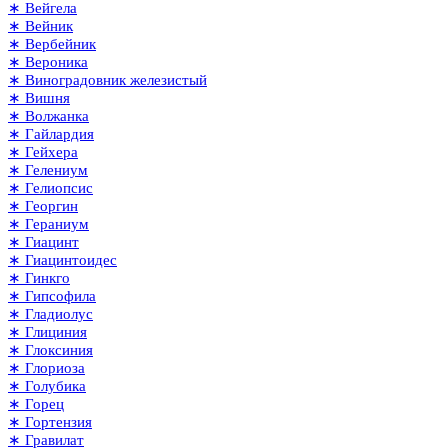
∗ Вейгела
∗ Вейник
∗ Вербейник
∗ Вероника
∗ Виноградовник железистый
∗ Вишня
∗ Волжанка
∗ Гайлардия
∗ Гейхера
∗ Гелениум
∗ Гелиопсис
∗ Георгин
∗ Гераниум
∗ Гиацинт
∗ Гиацинтоидес
∗ Гинкго
∗ Гипсофила
∗ Гладиолус
∗ Глициния
∗ Глоксиния
∗ Глориоза
∗ Голубика
∗ Горец
∗ Гортензия
∗ Гравилат