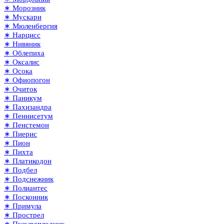
∗ Морозник
∗ Мускари
∗ Мюленбергия
∗ Нарцисс
∗ Нивяник
∗ Облепиха
∗ Оксалис
∗ Осока
∗ Офиопогон
∗ Очиток
∗ Паникум
∗ Пахизандра
∗ Пеннисетум
∗ Пенстемон
∗ Пиерис
∗ Пион
∗ Пихта
∗ Платикодон
∗ Подбел
∗ Подснежник
∗ Полиантес
∗ Посконник
∗ Примула
∗ Прострел
∗ Пузыреплодник