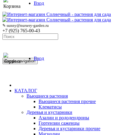
Вход
Корзина
✎ sunny@nursery-garden.ru
+7 (925) 765-00-43
Вход
Корзина
Toggle navigation
КАТАЛОГ
Вьющиеся растения
Вьющиеся растения прочие
Клематисы
Деревья и кустарники
Азалии и рододендроны
Гортензии саженцы
Деревья и кустарники прочие
Магнолии