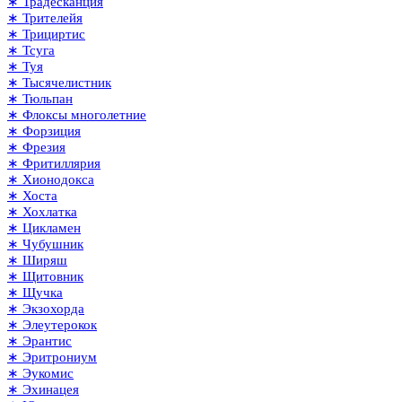
∗ Традесканция
∗ Трителейя
∗ Трициртис
∗ Тсуга
∗ Туя
∗ Тысячелистник
∗ Тюльпан
∗ Флоксы многолетние
∗ Форзиция
∗ Фрезия
∗ Фритиллярия
∗ Хионодокса
∗ Хоста
∗ Хохлатка
∗ Цикламен
∗ Чубушник
∗ Ширяш
∗ Щитовник
∗ Щучка
∗ Экзохорда
∗ Элеутерокок
∗ Эрантис
∗ Эритрониум
∗ Эукомис
∗ Эхинацея