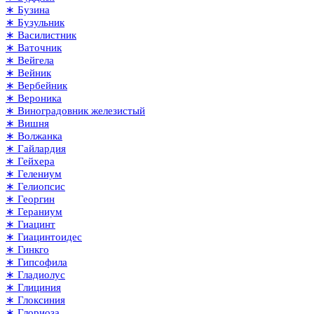
∗ Бузина
∗ Бузульник
∗ Василистник
∗ Ваточник
∗ Вейгела
∗ Вейник
∗ Вербейник
∗ Вероника
∗ Виноградовник железистый
∗ Вишня
∗ Волжанка
∗ Гайлардия
∗ Гейхера
∗ Гелениум
∗ Гелиопсис
∗ Георгин
∗ Гераниум
∗ Гиацинт
∗ Гиацинтоидес
∗ Гинкго
∗ Гипсофила
∗ Гладиолус
∗ Глициния
∗ Глоксиния
∗ Глориоза