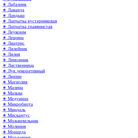
∗ Лабазник
∗ Лаванда
∗ Ландыш
∗ Лапчатка кустарниковая
∗ Лапчатка травянистая
∗ Леукоюм
∗ Лещина
∗ Лиатрис
∗ Лилейник
∗ Лилия
∗ Лимонник
∗ Лиственница
∗ Лук декоративный
∗ Люпин
∗ Магнолия
∗ Малина
∗ Мальва
∗ Медуница
∗ Микробиота
∗ Миндаль
∗ Мискантус
∗ Можжевельник
∗ Молиния
∗ Монарда
∗ Мордовник