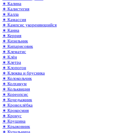
∗ Калина
∗ Калистегия
∗ Калла
∗ Камассия
∗ Кампсис укореняющийся
∗ Канна
∗ Керрия
∗ Кизильник
∗ Кипарисовик
∗ Клематис
∗ Клён
∗ Клетра
∗ Клопогон
∗ Клюква и брусника
∗ Колокольчик
∗ Колхикум
∗ Кольквиция
∗ Кореопсис
∗ Кочедыжник
∗ Кровохлёбка
∗ Крокосмия
∗ Крокус
∗ Крушина
∗ Крыжовник
∗ Купальница