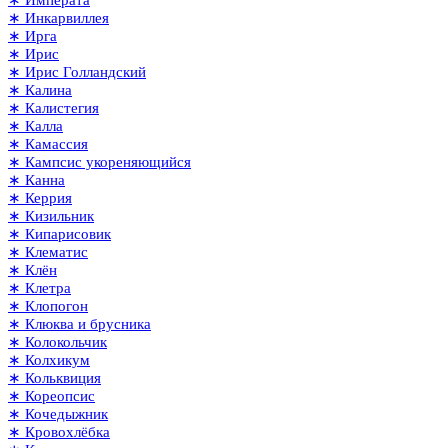
∗ Императа
∗ Инкарвиллея
∗ Ирга
∗ Ирис
∗ Ирис Голландский
∗ Калина
∗ Калистегия
∗ Калла
∗ Камассия
∗ Кампсис укореняющийся
∗ Канна
∗ Керрия
∗ Кизильник
∗ Кипарисовик
∗ Клематис
∗ Клён
∗ Клетра
∗ Клопогон
∗ Клюква и брусника
∗ Колокольчик
∗ Колхикум
∗ Кольквиция
∗ Кореопсис
∗ Кочедыжник
∗ Кровохлёбка