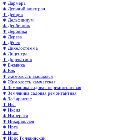
∗ Дармера
∗ Девичий виноград
∗ Дейция
∗ Дельфиниум
∗ Дербенник
∗ Дербянка
∗ Дереза
∗ Дёрен
∗ Дихелостемма
∗ Дицентра
∗ Додекатион
∗ Ежевика
∗ Ель
∗ Жимолость вьющаяся
∗ Жимолость камчатская
∗ Земляника садовая неремонтантная
∗ Земляника садовая ремонтантная
∗ Зефирантес
∗ Ива
∗ Иксия
∗ Императа
∗ Инкарвиллея
∗ Ирга
∗ Ирис
∗ Ирис Голландский