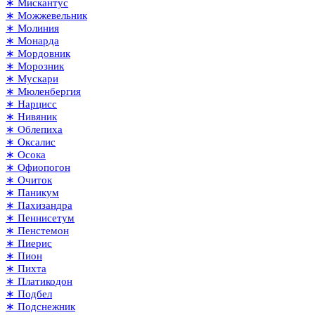
∗ Мискантус
∗ Можжевельник
∗ Молиния
∗ Монарда
∗ Мордовник
∗ Морозник
∗ Мускари
∗ Мюленбергия
∗ Нарцисс
∗ Нивяник
∗ Облепиха
∗ Оксалис
∗ Осока
∗ Офиопогон
∗ Очиток
∗ Паникум
∗ Пахизандра
∗ Пеннисетум
∗ Пенстемон
∗ Пиерис
∗ Пион
∗ Пихта
∗ Платикодон
∗ Подбел
∗ Подснежник