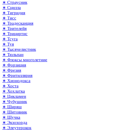
∗ Страусник
∗ Сцилла
∗ Тигридия
∗ Тисс
∗ Традесканция
∗ Трителейя
∗ Трициртис
∗ Тсуга
∗ Туя
∗ Тысячелистник
∗ Тюльпан
∗ Флоксы многолетние
∗ Форзиция
∗ Фрезия
∗ Фритиллярия
∗ Хионодокса
∗ Хоста
∗ Хохлатка
∗ Цикламен
∗ Чубушник
∗ Ширяш
∗ Щитовник
∗ Щучка
∗ Экзохорда
∗ Элеутерокок