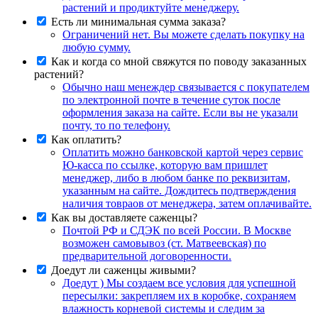
растений и продиктуйте менеджеру.
Есть ли минимальная сумма заказа?
Ограничений нет. Вы можете сделать покупку на
любую сумму.
Как и когда со мной свяжутся по поводу заказанных
растений?
Обычно наш менеждер связывается с покупателем
по электронной почте в течение суток после
оформления заказа на сайте. Если вы не указали
почту, то по телефону.
Как оплатить?
Оплатить можно банковской картой через сервис
Ю-касса по ссылке, которую вам пришлет
менеджер, либо в любом банке по реквизитам,
указанным на сайте. Дождитесь подтверждения
наличия товраов от менеджера, затем оплачивайте.
Как вы доставляете саженцы?
Почтой РФ и СДЭК по всей России. В Москве
возможен самовывоз (ст. Матвеевская) по
предварительной договоренности.
Доедут ли саженцы живыми?
Доедут ) Мы создаем все условия для успешной
пересылки: закрепляем их в коробке, сохраняем
влажность корневой системы и следим за