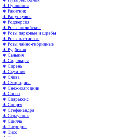
∗ Пушкиния
∗ Ракитник
∗ Ранункулюс
∗ Роджерсия
∗ Розы английские
∗ Розы парковые и шрабы
∗ Розы плетистые
∗ Розы чайно-гибридные
∗ Рудбекия
∗ Сальвия
∗ Сидальцея
∗ Сирень
∗ Скумпия
∗ Слива
∗ Смородина
∗ Снежноягодник
∗ Сосна
∗ Спараксис
∗ Спирея
∗ Стефанандра
∗ Страусник
∗ Сцилла
∗ Тигридия
∗ Тисс