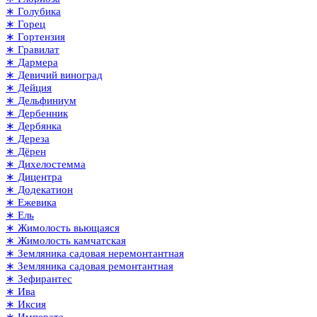
∗ Голубика
∗ Горец
∗ Гортензия
∗ Гравилат
∗ Дармера
∗ Девичий виноград
∗ Дейция
∗ Дельфиниум
∗ Дербенник
∗ Дербянка
∗ Дереза
∗ Дёрен
∗ Дихелостемма
∗ Дицентра
∗ Додекатион
∗ Ежевика
∗ Ель
∗ Жимолость вьющаяся
∗ Жимолость камчатская
∗ Земляника садовая неремонтантная
∗ Земляника садовая ремонтантная
∗ Зефирантес
∗ Ива
∗ Иксия