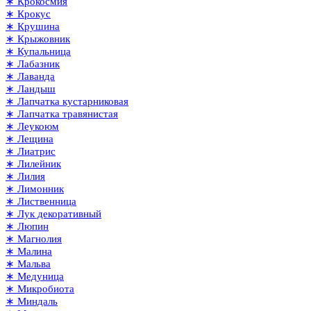
∗ Крокосмия
∗ Крокус
∗ Крушина
∗ Крыжовник
∗ Купальница
∗ Лабазник
∗ Лаванда
∗ Ландыш
∗ Лапчатка кустарниковая
∗ Лапчатка травянистая
∗ Леукоюм
∗ Лещина
∗ Лиатрис
∗ Лилейник
∗ Лилия
∗ Лимонник
∗ Лиственница
∗ Лук декоративный
∗ Люпин
∗ Магнолия
∗ Малина
∗ Мальва
∗ Медуница
∗ Микробиота
∗ Миндаль