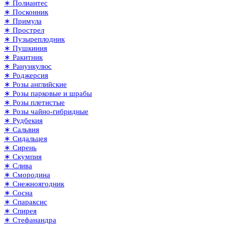
∗ Полиантес
∗ Посконник
∗ Примула
∗ Прострел
∗ Пузыреплодник
∗ Пушкиния
∗ Ракитник
∗ Ранункулюс
∗ Роджерсия
∗ Розы английские
∗ Розы парковые и шрабы
∗ Розы плетистые
∗ Розы чайно-гибридные
∗ Рудбекия
∗ Сальвия
∗ Сидальцея
∗ Сирень
∗ Скумпия
∗ Слива
∗ Смородина
∗ Снежноягодник
∗ Сосна
∗ Спараксис
∗ Спирея
∗ Стефанандра