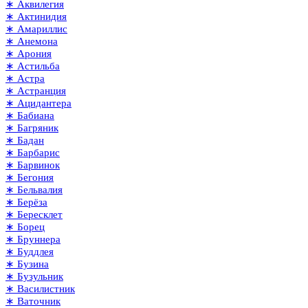
∗ Аквилегия
∗ Актинидия
∗ Амариллис
∗ Анемона
∗ Арония
∗ Астильба
∗ Астра
∗ Астранция
∗ Ацидантера
∗ Бабиана
∗ Багряник
∗ Бадан
∗ Барбарис
∗ Барвинок
∗ Бегония
∗ Бельвалия
∗ Берёза
∗ Бересклет
∗ Борец
∗ Бруннера
∗ Буддлея
∗ Бузина
∗ Бузульник
∗ Василистник
∗ Ваточник