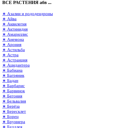
ВСЕ РАСТЕНИЯ абв ...
∗ Азалии и рододендроны
∗ Айва
∗ Аквилегия
∗ Актинидия
∗ Амариллис
∗ Анемона
∗ Арония
∗ Астильба
∗ Астра
∗ Астранция
∗ Ацидантера
∗ Бабиана
∗ Багряник
∗ Бадан
∗ Барбарис
∗ Барвинок
∗ Бегония
∗ Бельвалия
∗ Берёза
∗ Бересклет
∗ Борец
∗ Бруннера
∗ Буддлея