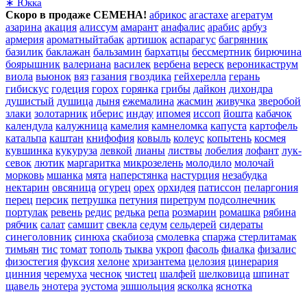
∗ Юкка
Скоро в продаже СЕМЕНА!
абрикос
агастахе
агератум
азарина
акация
алиссум
амарант
анафалис
арабис
арбуз
армерия
ароматныйтабак
артишок
аспарагус
багрянник
базилик
баклажан
бальзамин
бархатцы
бессмертник
бирючина
боярышник
валериана
василек
вербена
вереск
вероникаструм
виола
вьюнок
вяз
газания
гвоздика
гейхерелла
герань
гибискус
годеция
горох
горянка
грибы
дайкон
дихондра
душистый
душица
дыня
ежемалина
жасмин
живучка
зверобой
злаки
золотарник
иберис
индау
ипомея
иссоп
йошта
кабачок
календула
калужница
камелия
камнеломка
капуста
картофель
катальпа
каштан
книфофия
ковыль
колеус
копытень
космея
кувшинка
кукуруза
левкой
лианы
листвы
лобелия
лофант
лук-
севок
лютик
маргаритка
микрозелень
молодило
молочай
морковь
мшанка
мята
наперстянка
настурция
незабудка
нектарин
овсяница
огурец
орех
орхидея
патиссон
пеларгония
перец
персик
петрушка
петуния
пиретрум
подсолнечник
портулак
ревень
редис
редька
репа
розмарин
ромашка
рябина
рябчик
салат
самшит
свекла
седум
сельдерей
сидераты
синеголовник
синюха
скабиоза
смолевка
спаржа
стерлитамак
тимьян
тис
томат
тополь
тыква
укроп
фасоль
фиалка
физалис
физостегия
фуксия
хелоне
хризантема
целозия
цинерария
цинния
черемуха
чеснок
чистец
шалфей
шелковица
шпинат
щавель
энотера
эустома
эшшольция
ясколка
яснотка