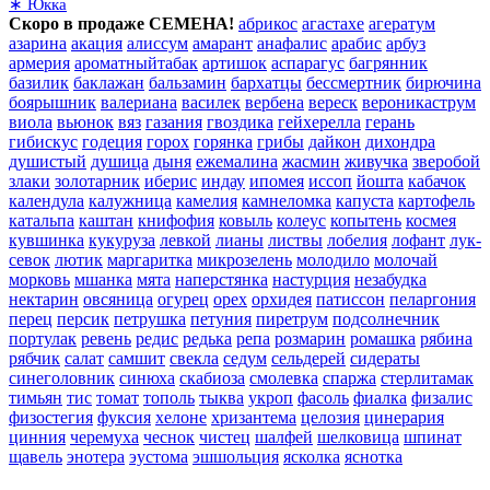
∗ Юкка
Скоро в продаже СЕМЕНА!
абрикос
агастахе
агератум
азарина
акация
алиссум
амарант
анафалис
арабис
арбуз
армерия
ароматныйтабак
артишок
аспарагус
багрянник
базилик
баклажан
бальзамин
бархатцы
бессмертник
бирючина
боярышник
валериана
василек
вербена
вереск
вероникаструм
виола
вьюнок
вяз
газания
гвоздика
гейхерелла
герань
гибискус
годеция
горох
горянка
грибы
дайкон
дихондра
душистый
душица
дыня
ежемалина
жасмин
живучка
зверобой
злаки
золотарник
иберис
индау
ипомея
иссоп
йошта
кабачок
календула
калужница
камелия
камнеломка
капуста
картофель
катальпа
каштан
книфофия
ковыль
колеус
копытень
космея
кувшинка
кукуруза
левкой
лианы
листвы
лобелия
лофант
лук-
севок
лютик
маргаритка
микрозелень
молодило
молочай
морковь
мшанка
мята
наперстянка
настурция
незабудка
нектарин
овсяница
огурец
орех
орхидея
патиссон
пеларгония
перец
персик
петрушка
петуния
пиретрум
подсолнечник
портулак
ревень
редис
редька
репа
розмарин
ромашка
рябина
рябчик
салат
самшит
свекла
седум
сельдерей
сидераты
синеголовник
синюха
скабиоза
смолевка
спаржа
стерлитамак
тимьян
тис
томат
тополь
тыква
укроп
фасоль
фиалка
физалис
физостегия
фуксия
хелоне
хризантема
целозия
цинерария
цинния
черемуха
чеснок
чистец
шалфей
шелковица
шпинат
щавель
энотера
эустома
эшшольция
ясколка
яснотка