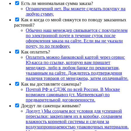
Есть ли минимальная сумма заказа?
Ограничений нет. Вы можете сделать покупку на
любую сумму.
Как и когда со мной свяжутся по поводу заказанных
растений?
Обычно наш менеждер связывается с покупателем
по электронной почте в течение суток после
оформления заказа на сайте. Если вы не указали
почту, то по телефону.
Как оплатить?
Оплатить можно банковской картой через сервис
Ю-касса по ссылке, которую вам пришлет
менеджер, либо в любом банке по реквизитам,
указанным на сайте. Дождитесь подтверждения
наличия товраов от менеджера, затем оплачивайте.
Как вы доставляете саженцы?
Почтой РФ и СДЭК по всей России. В Москве
возможен самовывоз (ст. Матвеевская) по
предварительной договоренности.
Доедут ли саженцы живыми?
Доедут ) Мы создаем все условия для успешной
пересылки: закрепляем их в коробке, сохраняем
влажность корневой системы и следим за
воздухопроницаемостью упаковочных материалов.