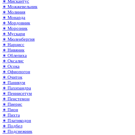
∗ Мискантус
∗ Можжевельник
∗ Молиния
∗ Монарда
∗ Мордовник
∗ Морозник
∗ Мускари
∗ Мюленбергия
∗ Нарцисс
∗ Нивяник
∗ Облепиха
∗ Оксалис
∗ Осока
∗ Офиопогон
∗ Очиток
∗ Паникум
∗ Пахизандра
∗ Пеннисетум
∗ Пенстемон
∗ Пиерис
∗ Пион
∗ Пихта
∗ Платикодон
∗ Подбел
∗ Подснежник