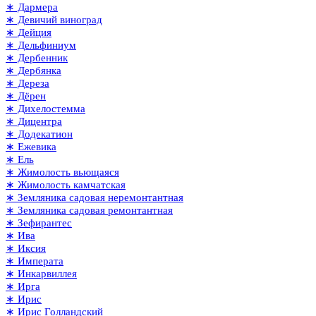
∗ Дармера
∗ Девичий виноград
∗ Дейция
∗ Дельфиниум
∗ Дербенник
∗ Дербянка
∗ Дереза
∗ Дёрен
∗ Дихелостемма
∗ Дицентра
∗ Додекатион
∗ Ежевика
∗ Ель
∗ Жимолость вьющаяся
∗ Жимолость камчатская
∗ Земляника садовая неремонтантная
∗ Земляника садовая ремонтантная
∗ Зефирантес
∗ Ива
∗ Иксия
∗ Императа
∗ Инкарвиллея
∗ Ирга
∗ Ирис
∗ Ирис Голландский