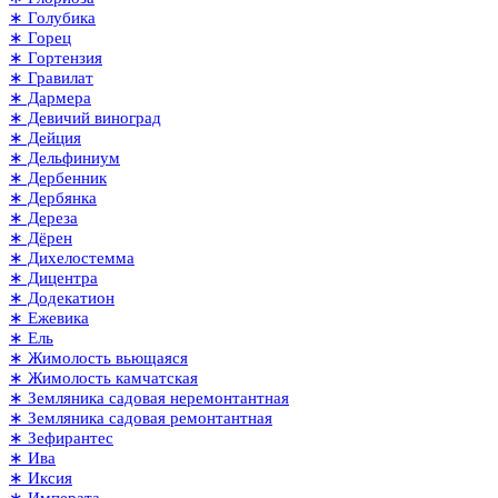
∗ Голубика
∗ Горец
∗ Гортензия
∗ Гравилат
∗ Дармера
∗ Девичий виноград
∗ Дейция
∗ Дельфиниум
∗ Дербенник
∗ Дербянка
∗ Дереза
∗ Дёрен
∗ Дихелостемма
∗ Дицентра
∗ Додекатион
∗ Ежевика
∗ Ель
∗ Жимолость вьющаяся
∗ Жимолость камчатская
∗ Земляника садовая неремонтантная
∗ Земляника садовая ремонтантная
∗ Зефирантес
∗ Ива
∗ Иксия