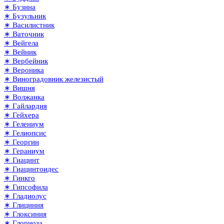
∗ Бузина
∗ Бузульник
∗ Василистник
∗ Ваточник
∗ Вейгела
∗ Вейник
∗ Вербейник
∗ Вероника
∗ Виноградовник железистый
∗ Вишня
∗ Волжанка
∗ Гайлардия
∗ Гейхера
∗ Гелениум
∗ Гелиопсис
∗ Георгин
∗ Гераниум
∗ Гиацинт
∗ Гиацинтоидес
∗ Гинкго
∗ Гипсофила
∗ Гладиолус
∗ Глициния
∗ Глоксиния
∗ Глориоза