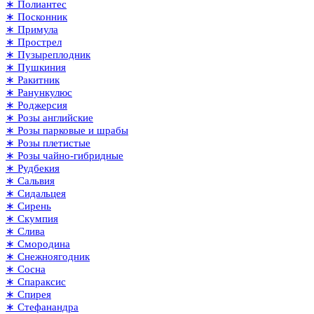
∗ Полиантес
∗ Посконник
∗ Примула
∗ Прострел
∗ Пузыреплодник
∗ Пушкиния
∗ Ракитник
∗ Ранункулюс
∗ Роджерсия
∗ Розы английские
∗ Розы парковые и шрабы
∗ Розы плетистые
∗ Розы чайно-гибридные
∗ Рудбекия
∗ Сальвия
∗ Сидальцея
∗ Сирень
∗ Скумпия
∗ Слива
∗ Смородина
∗ Снежноягодник
∗ Сосна
∗ Спараксис
∗ Спирея
∗ Стефанандра