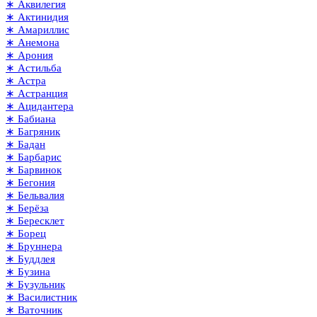
∗ Аквилегия
∗ Актинидия
∗ Амариллис
∗ Анемона
∗ Арония
∗ Астильба
∗ Астра
∗ Астранция
∗ Ацидантера
∗ Бабиана
∗ Багряник
∗ Бадан
∗ Барбарис
∗ Барвинок
∗ Бегония
∗ Бельвалия
∗ Берёза
∗ Бересклет
∗ Борец
∗ Бруннера
∗ Буддлея
∗ Бузина
∗ Бузульник
∗ Василистник
∗ Ваточник