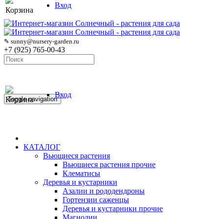
Вход
Корзина
✎ sunny@nursery-garden.ru
+7 (925) 765-00-43
Вход
Корзина
Toggle navigation
КАТАЛОГ
Вьющиеся растения
Вьющиеся растения прочие
Клематисы
Деревья и кустарники
Азалии и рододендроны
Гортензии саженцы
Деревья и кустарники прочие
Магнолии