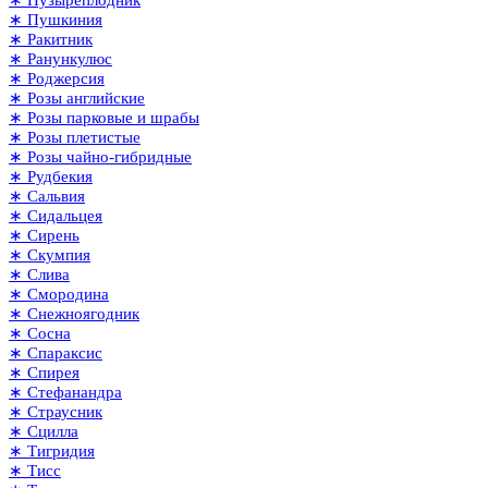
∗ Пушкиния
∗ Ракитник
∗ Ранункулюс
∗ Роджерсия
∗ Розы английские
∗ Розы парковые и шрабы
∗ Розы плетистые
∗ Розы чайно-гибридные
∗ Рудбекия
∗ Сальвия
∗ Сидальцея
∗ Сирень
∗ Скумпия
∗ Слива
∗ Смородина
∗ Снежноягодник
∗ Сосна
∗ Спараксис
∗ Спирея
∗ Стефанандра
∗ Страусник
∗ Сцилла
∗ Тигридия
∗ Тисс