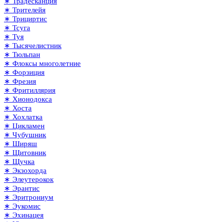
∗ Традесканция
∗ Трителейя
∗ Трициртис
∗ Тсуга
∗ Туя
∗ Тысячелистник
∗ Тюльпан
∗ Флоксы многолетние
∗ Форзиция
∗ Фрезия
∗ Фритиллярия
∗ Хионодокса
∗ Хоста
∗ Хохлатка
∗ Цикламен
∗ Чубушник
∗ Ширяш
∗ Щитовник
∗ Щучка
∗ Экзохорда
∗ Элеутерокок
∗ Эрантис
∗ Эритрониум
∗ Эукомис
∗ Эхинацея