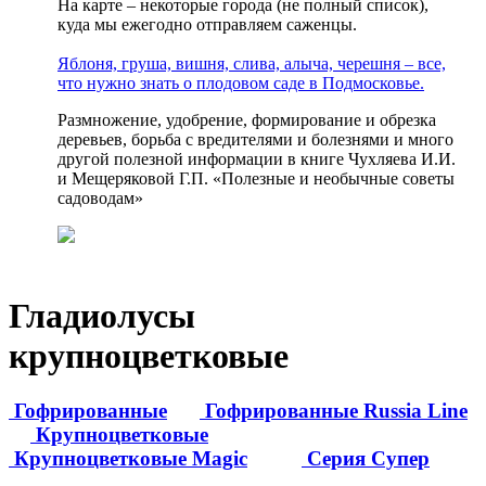
На карте – некоторые города (не полный список),
куда мы ежегодно отправляем саженцы.
Яблоня, груша, вишня, слива, алыча, черешня – все,
что нужно знать о плодовом саде в Подмосковье.
Размножение, удобрение, формирование и обрезка
деревьев, борьба с вредителями и болезнями и много
другой полезной информации в книге Чухляева И.И.
и Мещеряковой Г.П. «Полезные и необычные советы
садоводам»
Гладиолусы
крупноцветковые
Гофрированные
Гофрированные Russia Line
Крупноцветковые
Крупноцветковые Magic
Серия Супер