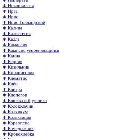
∗ Императа
∗ Инкарвиллея
∗ Ирга
∗ Ирис
∗ Ирис Голландский
∗ Калина
∗ Калистегия
∗ Калла
∗ Камассия
∗ Кампсис укореняющийся
∗ Канна
∗ Керрия
∗ Кизильник
∗ Кипарисовик
∗ Клематис
∗ Клён
∗ Клетра
∗ Клопогон
∗ Клюква и брусника
∗ Колокольчик
∗ Колхикум
∗ Кольквиция
∗ Кореопсис
∗ Кочедыжник
∗ Кровохлёбка