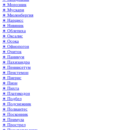
∗ Морозник
∗ Мускари
∗ Мюленбергия
∗ Нарцисс
∗ Нивяник
∗ Облепиха
∗ Оксалис
∗ Осока
∗ Офиопогон
∗ Очиток
∗ Паникум
∗ Пахизандра
∗ Пеннисетум
∗ Пенстемон
∗ Пиерис
∗ Пион
∗ Пихта
∗ Платикодон
∗ Подбел
∗ Подснежник
∗ Полиантес
∗ Посконник
∗ Примула
∗ Прострел
∗ Пузыреплодник