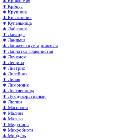
∗ Крокосмия
∗ Крокус
∗ Крушина
∗ Крыжовник
∗ Купальница
∗ Лабазник
∗ Лаванда
∗ Ландыш
∗ Лапчатка кустарниковая
∗ Лапчатка травянистая
∗ Леукоюм
∗ Лещина
∗ Лиатрис
∗ Лилейник
∗ Лилия
∗ Лимонник
∗ Лиственница
∗ Лук декоративный
∗ Люпин
∗ Магнолия
∗ Малина
∗ Мальва
∗ Медуница
∗ Микробиота
∗ Миндаль