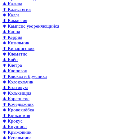
∗ Калина
∗ Калистегия
∗ Калла
∗ Камассия
∗ Кампсис укореняющийся
∗ Канна
∗ Керрия
∗ Кизильник
∗ Кипарисовик
∗ Клематис
∗ Клён
∗ Клетра
∗ Клопогон
∗ Клюква и брусника
∗ Колокольчик
∗ Колхикум
∗ Кольквиция
∗ Кореопсис
∗ Кочедыжник
∗ Кровохлёбка
∗ Крокосмия
∗ Крокус
∗ Крушина
∗ Крыжовник
∗ Купальница