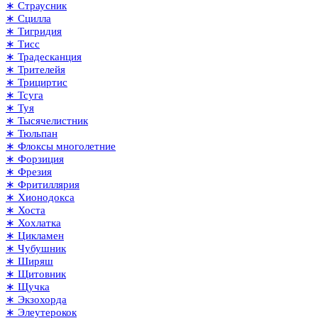
∗ Страусник
∗ Сцилла
∗ Тигридия
∗ Тисс
∗ Традесканция
∗ Трителейя
∗ Трициртис
∗ Тсуга
∗ Туя
∗ Тысячелистник
∗ Тюльпан
∗ Флоксы многолетние
∗ Форзиция
∗ Фрезия
∗ Фритиллярия
∗ Хионодокса
∗ Хоста
∗ Хохлатка
∗ Цикламен
∗ Чубушник
∗ Ширяш
∗ Щитовник
∗ Щучка
∗ Экзохорда
∗ Элеутерокок