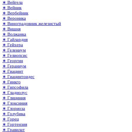
∗ Вейгела
∗ Вейник
∗ Вербейник
∗ Вероника
∗ Виноградовник железистый
∗ Вишня
∗ Волжанка
∗ Гайлардия
∗ Гейхера
∗ Гелениум
∗ Гелиопсис
∗ Георгин
∗ Гераниум
∗ Гиацинт
∗ Гиацинтоидес
∗ Гинкго
∗ Гипсофила
∗ Гладиолус
∗ Глициния
∗ Глоксиния
∗ Глориоза
∗ Голубика
∗ Горец
∗ Гортензия
∗ Гравилат