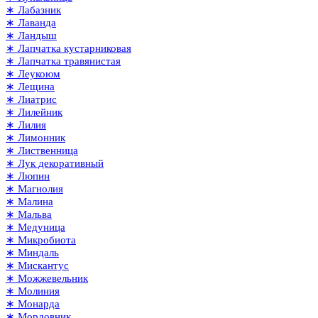
∗ Лабазник
∗ Лаванда
∗ Ландыш
∗ Лапчатка кустарниковая
∗ Лапчатка травянистая
∗ Леукоюм
∗ Лещина
∗ Лиатрис
∗ Лилейник
∗ Лилия
∗ Лимонник
∗ Лиственница
∗ Лук декоративный
∗ Люпин
∗ Магнолия
∗ Малина
∗ Мальва
∗ Медуница
∗ Микробиота
∗ Миндаль
∗ Мискантус
∗ Можжевельник
∗ Молиния
∗ Монарда
∗ Мордовник