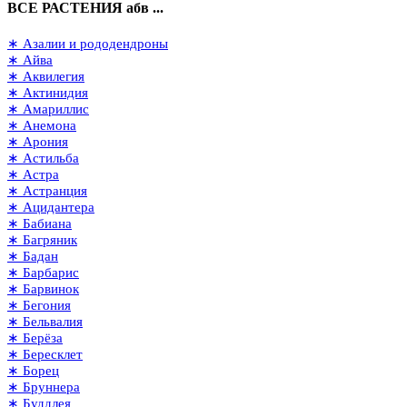
ВСЕ РАСТЕНИЯ абв ...
∗ Азалии и рододендроны
∗ Айва
∗ Аквилегия
∗ Актинидия
∗ Амариллис
∗ Анемона
∗ Арония
∗ Астильба
∗ Астра
∗ Астранция
∗ Ацидантера
∗ Бабиана
∗ Багряник
∗ Бадан
∗ Барбарис
∗ Барвинок
∗ Бегония
∗ Бельвалия
∗ Берёза
∗ Бересклет
∗ Борец
∗ Бруннера
∗ Буддлея